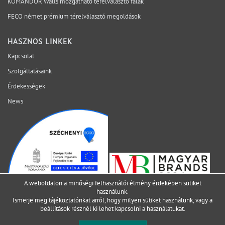
KOMANDOR Walls mozgatható térelválasztó falak
helyszínen váljon láthatóvá. Mely kérdéseket érdemes
lezárni még az ajánlatkérés előtt? Egyeztessen műszaki
FECO német prémium térelválasztó megoldások
szakértőnkkel a projekt aktuális fázisáról.
HASZNOS LINKEK
Kapcsolat
Szolgáltatásaink
Érdekességek
News
A weboldalon a minőségi felhasználói élmény érdekében sütiket
használunk.
Ismerje meg tájékoztatónkat arról, hogy milyen sütiket használunk, vagy a
beállítások
résznél ki lehet kapcsolni a használatukat.