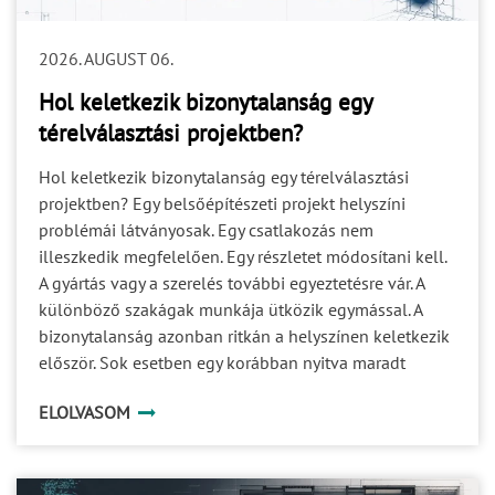
2026. AUGUST 06.
Hol keletkezik bizonytalanság egy
térelválasztási projektben?
Hol keletkezik bizonytalanság egy térelválasztási
projektben? Egy belsőépítészeti projekt helyszíni
problémái látványosak. Egy csatlakozás nem
illeszkedik megfelelően. Egy részletet módosítani kell.
A gyártás vagy a szerelés további egyeztetésre vár. A
különböző szakágak munkája ütközik egymással. A
bizonytalanság azonban ritkán a helyszínen keletkezik
először. Sok esetben egy korábban nyitva maradt
kérdés halad tovább a projekt következő fázisaiba. Ami
ELOLVASOM
a tervezés során még kisebb részletnek tűnik, az a
gyártásban már döntési akadály, a kivitelezésben pedig
idő-, költség- vagy minőségi kockázat lehet. A