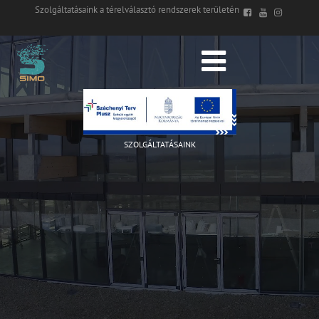
Szolgáltatásaink a térelválasztó rendszerek területén
SZOLGÁLTATÁSAINK