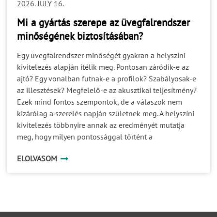
2026. JULY 16.
nem csupán a feladatok kiosztása, hanem a döntési és
jóváhagyási felelősségek egyértelmű rögzítése. 4. Az
Mi a gyártás szerepe az üvegfalrendszer
ütemezés Egy helyes műszaki döntés is kockázatot
minőségének biztosításában?
okozhat, ha túl későn születik meg. A tervezési,
jóváhagyási, gyártási, szállítási és kivitelezési folyamat
Egy üvegfalrendszer minőségét gyakran a helyszíni
egymásra épül. Ha az egyik szakasz nyitott kérdéseket
kivitelezés alapján ítélik meg. Pontosan záródik-e az
ad tovább a következőnek, a bizonytalanság végigfut a
ajtó? Egy vonalban futnak-e a profilok? Szabályosak-e
teljes ütemezésen. A gyártási idő önmagában ezért nem
az illesztések? Megfelelő-e az akusztikai teljesítmény?
írja le a projekt teljes időigényét. Figyelembe kell
Ezek mind fontos szempontok, de a válaszok nem
venni: a szükséges műszaki egyeztetéseket; a
kizárólag a szerelés napján születnek meg. A helyszíni
dokumentumok jóváhagyását; a helyszíni felmérést; a
kivitelezés többnyire annak az eredményét mutatja
fogadószerkezetek készültségét; a logisztikai és
meg, hogy milyen pontossággal történt a
szerelési feltételeket. 5. A teljesítménykövetelmények
gyártmánytervezés, a profilok megmunkálása, az
ELOLVASOM
Egy rendszer akkor megfelelő, ha nemcsak fizikailag
üvegek megrendelése és a különböző szereplők
beépíthető, hanem a használat során is teljesíti a vele
koordinációja. Egy prémium üvegfalrendszer minősége
szemben támasztott elvárásokat. A megjelenés mellett
ezért jóval azelőtt eldől, hogy az első elem
fontos lehet például: az akusztikai működés; a privát
megérkezne a helyszínre.
kommunikáció támogatása; a használati intenzitás; a