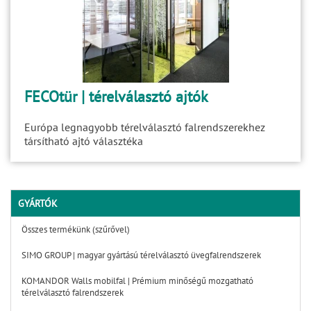
FECOtür | térelválasztó ajtók
Európa legnagyobb térelválasztó falrendszerekhez
társítható ajtó választéka
GYÁRTÓK
Összes termékünk (szűrővel)
SIMO GROUP | magyar gyártású térelválasztó üvegfalrendszerek
KOMANDOR Walls mobilfal | Prémium minőségű mozgatható
térelválasztó falrendszerek