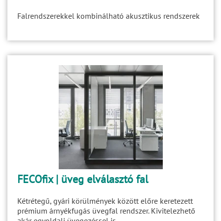
Falrendszerekkel kombinálható akusztikus rendszerek
FECOfix | üveg elválasztó fal
Kétrétegű, gyári körülmények között előre keretezett
prémium árnyékfugás üvegfal rendszer. Kivitelezhető
akár egyoldali üvegezéssel is.