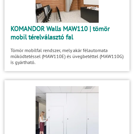
KOMANDOR Walls MAW110 | tömör
mobil térelválasztó fal
Tömör mobilfal rendszer, mely akár félautomata
működtetéssel (MAW110E) és üvegbetéttel (MAW110G)
is gyártható.