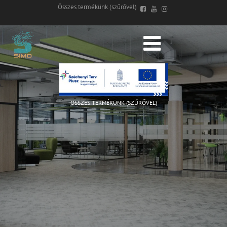
Összes termékünk (szűrővel)
ÖSSZES TERMÉKÜNK (SZŰRŐVEL)