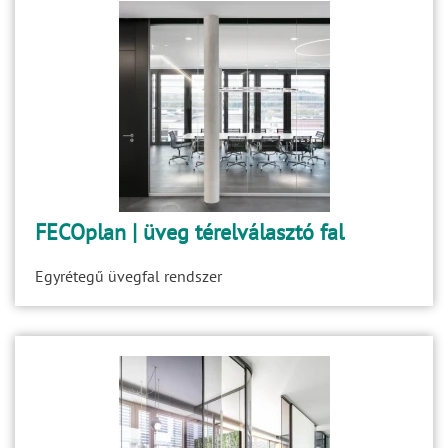
FECOplan | üveg térelválasztó fal
Egyrétegű üvegfal rendszer