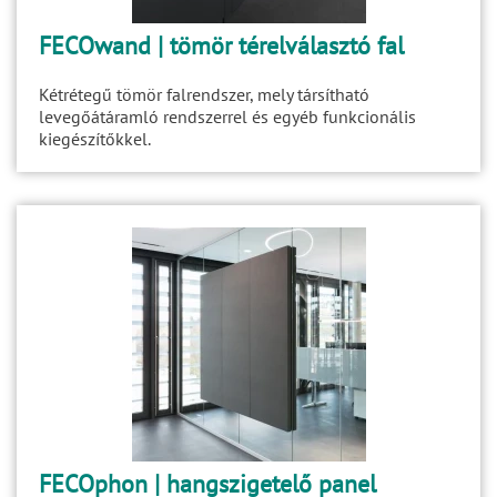
FECOwand | tömör térelválasztó fal
Kétrétegű tömör falrendszer, mely társítható
levegőátáramló rendszerrel és egyéb funkcionális
kiegészítőkkel.
FECOphon | hangszigetelő panel