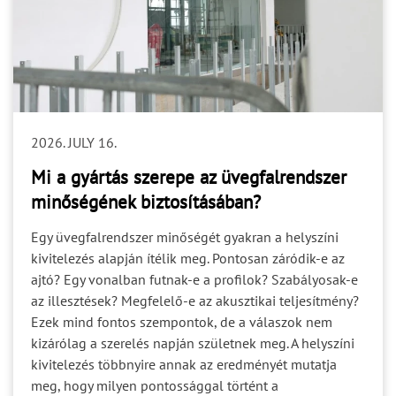
méreteket? Ki hagyja jóvá a részletet? Ki koordinálja a
más szakágakkal való kapcsolatot? Ki jelzi, hogy a
helyszín alkalmas a szerelés megkezdésére? A
tisztázatlan felelősség nem feltétlenül okoz azonnal
problémát. Gyakran csak akkor válik láthatóvá, amikor
egy döntésre már a gyártásnak vagy a kivitelezésnek
lenne szüksége. A projektbiztonság egyik alapja ezért
2026. JULY 16.
nem csupán a feladatok kiosztása, hanem a döntési és
jóváhagyási felelősségek egyértelmű rögzítése. 4. Az
Mi a gyártás szerepe az üvegfalrendszer
ütemezés Egy helyes műszaki döntés is kockázatot
minőségének biztosításában?
okozhat, ha túl későn születik meg. A tervezési,
jóváhagyási, gyártási, szállítási és kivitelezési folyamat
Egy üvegfalrendszer minőségét gyakran a helyszíni
egymásra épül. Ha az egyik szakasz nyitott kérdéseket
kivitelezés alapján ítélik meg. Pontosan záródik-e az
ad tovább a következőnek, a bizonytalanság végigfut a
ajtó? Egy vonalban futnak-e a profilok? Szabályosak-e
teljes ütemezésen. A gyártási idő önmagában ezért nem
az illesztések? Megfelelő-e az akusztikai teljesítmény?
írja le a projekt teljes időigényét. Figyelembe kell
Ezek mind fontos szempontok, de a válaszok nem
venni: a szükséges műszaki egyeztetéseket; a
kizárólag a szerelés napján születnek meg. A helyszíni
dokumentumok jóváhagyását; a helyszíni felmérést; a
kivitelezés többnyire annak az eredményét mutatja
fogadószerkezetek készültségét; a logisztikai és
meg, hogy milyen pontossággal történt a