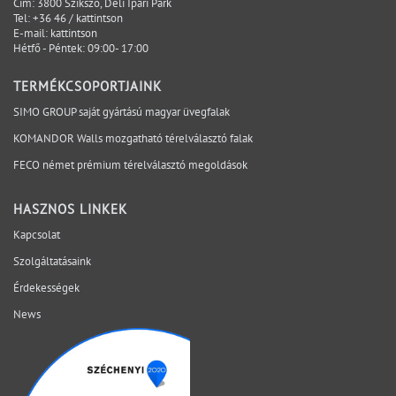
Cím: 3800 Szikszó, Déli Ipari Park
hogy minden változás kizárható. Azt jelenti, hogy a
Tel:
+36 46 / kattintson
E-mail:
kattintson
kritikus kérdések időben láthatóvá válnak, a
Hétfő - Péntek: 09:00- 17:00
felelősségi pontok egyértelműek, és a döntések a
megfelelő projektfázisban születnek meg. A SIMO a
TERMÉKCSOPORTJAINK
tervezési, gyártási és kivitelezési szempontokat egy
SIMO GROUP saját gyártású magyar üvegfalak
rendszerben vizsgálja, hogy a bizonytalanság ne a
KOMANDOR Walls mozgatható térelválasztó falak
helyszínen váljon láthatóvá. Mely kérdéseket érdemes
lezárni még az ajánlatkérés előtt? Egyeztessen műszaki
FECO német prémium térelválasztó megoldások
szakértőnkkel a projekt aktuális fázisáról.
HASZNOS LINKEK
Kapcsolat
Szolgáltatásaink
Érdekességek
News