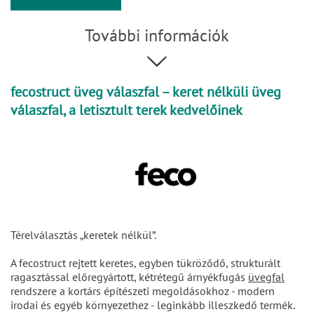
További információk
fecostruct üveg válaszfal – keret nélküli üveg
válaszfal, a letisztult terek kedvelőinek
Térelválasztás „keretek nélkül”.
A fecostruct rejtett keretes, egyben tükröződő, strukturált
ragasztással előregyártott, kétrétegű árnyékfugás
üvegfal
rendszere a kortárs építészeti megoldásokhoz - modern
irodai és egyéb környezethez - leginkább illeszkedő termék.