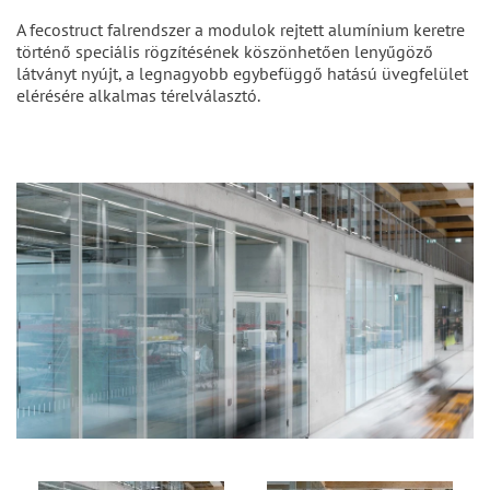
A fecostruct falrendszer a modulok rejtett alumínium keretre
történő speciális rögzítésének köszönhetően lenyűgöző
látványt nyújt, a legnagyobb egybefüggő hatású üvegfelület
elérésére alkalmas térelválasztó.