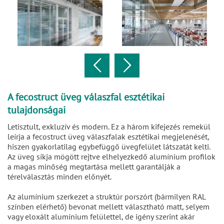
A fecostruct üveg válaszfal esztétikai
tulajdonságai
Letisztult, exkluzív és modern. Ez a három kifejezés remekül
leírja a fecostruct üveg válaszfalak esztétikai megjelenését,
hiszen gyakorlatilag egybefüggő üvegfelület látszatát kelti.
Az üveg síkja mögött rejtve elhelyezkedő alumínium profilok
a magas minőség megtartása mellett garantálják a
térelválasztás minden előnyét.
Az alumínium szerkezet a struktúr porszórt (bármilyen RAL
színben elérhető) bevonat mellett választható matt, selyem
vagy eloxált alumínium felülettel, de igény szerint akár