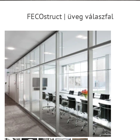
FECOstruct | üveg válaszfal