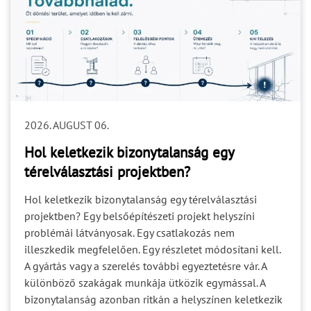
2026. AUGUST 06.
Hol keletkezik bizonytalanság egy
térelválasztási projektben?
Hol keletkezik bizonytalanság egy térelválasztási
projektben? Egy belsőépítészeti projekt helyszíni
problémái látványosak. Egy csatlakozás nem
illeszkedik megfelelően. Egy részletet módosítani kell.
A gyártás vagy a szerelés további egyeztetésre vár. A
különböző szakágak munkája ütközik egymással. A
bizonytalanság azonban ritkán a helyszínen keletkezik