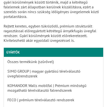
gyári körülmények között történik, majd a kétrétegű
falelemek zárt állapotban kerülnek kiszállításra, ezért a
szerelés során nincs szükség időigényes üvegelemek közti
portalanításra.
Rejtett keretes, egyben tükröződő, prémium strukturált
ragasztással előregyártott kétrétegű árnyékfugás üvegfal
rendszer. Gyári körülmények között előrekeretezett.
Kivitelezhető akár egyoldali üvegezéssel is.
GYÁRTÓK
Összes termékünk (szűrővel)
SIMO GROUP | magyar gyártású térelválasztó
üvegfalrendszerek
KOMANDOR Walls mobilfal | Prémium minőségű
mozgatható térelválasztó falrendszerek
FECO | prémium térelválasztó rendszerek