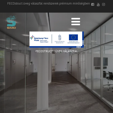
FECOstruct üveg válaszfal rendszerek prémium minőségben
FECOSTRUCT | ÜVEG VÁLASZFAL