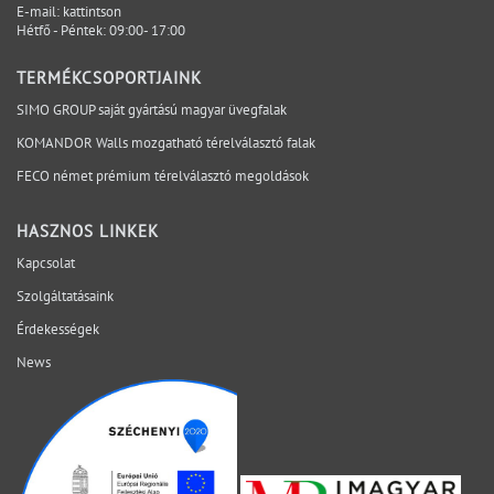
E-mail:
kattintson
kritikus kérdések időben láthatóvá válnak, a
Hétfő - Péntek: 09:00- 17:00
felelősségi pontok egyértelműek, és a döntések a
megfelelő projektfázisban születnek meg. A SIMO a
TERMÉKCSOPORTJAINK
tervezési, gyártási és kivitelezési szempontokat egy
SIMO GROUP saját gyártású magyar üvegfalak
rendszerben vizsgálja, hogy a bizonytalanság ne a
KOMANDOR Walls mozgatható térelválasztó falak
helyszínen váljon láthatóvá. Mely kérdéseket érdemes
lezárni még az ajánlatkérés előtt? Egyeztessen műszaki
FECO német prémium térelválasztó megoldások
szakértőnkkel a projekt aktuális fázisáról.
HASZNOS LINKEK
Kapcsolat
Szolgáltatásaink
Érdekességek
News