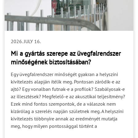
helyszín alkalmas a szerelés megkezdésére? A
tisztázatlan felelősség nem feltétlenül okoz azonnal
problémát. Gyakran csak akkor válik láthatóvá, amikor
egy döntésre már a gyártásnak vagy a kivitelezésnek
lenne szüksége. A projektbiztonság egyik alapja ezért
2026. JULY 16.
nem csupán a feladatok kiosztása, hanem a döntési és
jóváhagyási felelősségek egyértelmű rögzítése. 4. Az
Mi a gyártás szerepe az üvegfalrendszer
ütemezés Egy helyes műszaki döntés is kockázatot
minőségének biztosításában?
okozhat, ha túl későn születik meg. A tervezési,
jóváhagyási, gyártási, szállítási és kivitelezési folyamat
Egy üvegfalrendszer minőségét gyakran a helyszíni
egymásra épül. Ha az egyik szakasz nyitott kérdéseket
kivitelezés alapján ítélik meg. Pontosan záródik-e az
ad tovább a következőnek, a bizonytalanság végigfut a
ajtó? Egy vonalban futnak-e a profilok? Szabályosak-e
teljes ütemezésen. A gyártási idő önmagában ezért nem
az illesztések? Megfelelő-e az akusztikai teljesítmény?
írja le a projekt teljes időigényét. Figyelembe kell
Ezek mind fontos szempontok, de a válaszok nem
venni: a szükséges műszaki egyeztetéseket; a
kizárólag a szerelés napján születnek meg. A helyszíni
dokumentumok jóváhagyását; a helyszíni felmérést; a
kivitelezés többnyire annak az eredményét mutatja
fogadószerkezetek készültségét; a logisztikai és
meg, hogy milyen pontossággal történt a
szerelési feltételeket. 5. A teljesítménykövetelmények
gyártmánytervezés, a profilok megmunkálása, az