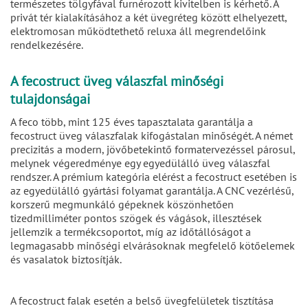
természetes tölgyfával furnérozott kivitelben is kérhető. A
privát tér kialakításához a két üvegréteg között elhelyezett,
elektromosan működtethető reluxa áll megrendelőink
rendelkezésére.
A fecostruct üveg válaszfal minőségi
tulajdonságai
A feco több, mint 125 éves tapasztalata garantálja a
fecostruct üveg válaszfalak kifogástalan minőségét. A német
precizitás a modern, jövőbetekintő formatervezéssel párosul,
melynek végeredménye egy egyedülálló üveg válaszfal
rendszer. A prémium kategória elérést a fecostruct esetében is
az egyedülálló gyártási folyamat garantálja. A CNC vezérlésű,
korszerű megmunkáló gépeknek köszönhetően
tizedmilliméter pontos szögek és vágások, illesztések
jellemzik a termékcsoportot, míg az időtállóságot a
legmagasabb minőségi elvárásoknak megfelelő kötőelemek
és vasalatok biztosítják.
A fecostruct falak esetén a belső üvegfelületek tisztítása