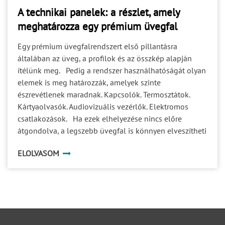
A technikai panelek: a részlet, amely
meghatározza egy prémium üvegfal
működését
Egy prémium üvegfalrendszert első pillantásra
általában az üveg, a profilok és az összkép alapján
ítélünk meg. Pedig a rendszer használhatóságát olyan
elemek is meg határozzák, amelyek szinte
észrevétlenek maradnak. Kapcsolók. Termosztátok.
Kártyaolvasók. Audiovizuális vezérlők. Elektromos
csatlakozások. Ha ezek elhelyezése nincs előre
átgondolva, a legszebb üvegfal is könnyen elveszítheti
egységes megjelenését. A helyszíni módosítások pedig
ELOLVASOM
nemcsak esztétikai kompromisszumokat
eredményezhetnek, hanem a kivitelezést és a későbbi
karbantartást is megnehezítik. Éppen ezért váltak a
technikai panelek a modern üvegfalrendszerek
természetes kiegészítőivé. Miért van szükség technikai
panelekre? A korszerű irodákban egyre több műszaki