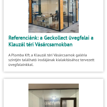
Referenciánk: a Geckollect üvegfalai a
Klauzál téri Vásárcsarnokban
A Plomba Kft. a Klauzál téri Vásárcsarnok galéria
szintjén található irodájának kialakításához tervezett
üvegfalainkkal.