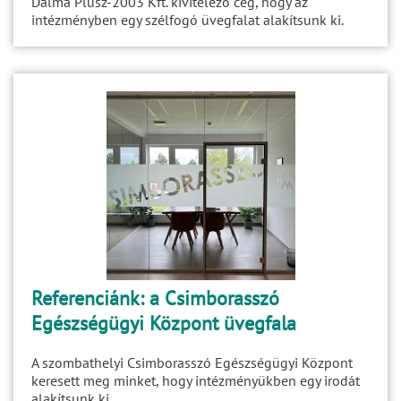
Dalma Plusz-2003 Kft. kivitelező cég, hogy az
intézményben egy szélfogó üvegfalat alakítsunk ki.
Referenciánk: a Csimborasszó
Egészségügyi Központ üvegfala
A szombathelyi Csimborasszó Egészségügyi Központ
keresett meg minket, hogy intézményükben egy irodát
alakítsunk ki.