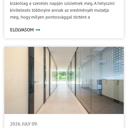
kizárólag a szerelés napján születnek meg. A helyszíni
kivitelezés többnyire annak az eredményét mutatja
meg, hogy milyen pontossággal történt a
gyártmánytervezés, a profilok megmunkálása, az
ELOLVASOM
üvegek megrendelése és a különböző szereplők
koordinációja. Egy prémium üvegfalrendszer minősége
ezért jóval azelőtt eldől, hogy az első elem
megérkezne a helyszínre.
2026. JULY 09.