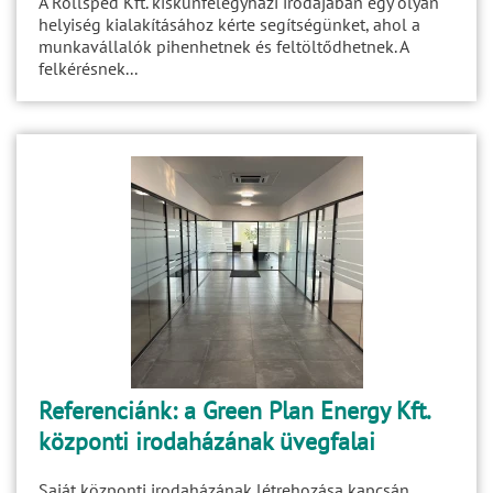
A Rollsped Kft. kiskunfélegyházi irodájában egy olyan
helyiség kialakításához kérte segítségünket, ahol a
munkavállalók pihenhetnek és feltöltődhetnek. A
felkérésnek...
Referenciánk: a Green Plan Energy Kft.
központi irodaházának üvegfalai
Saját központi irodaházának létrehozása kapcsán