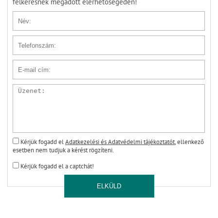
felkeresnek megadott elérhetőségeden!
Név
Telefonszám
E-mail cím
Üzenet
Kérjük fogadd el
Adatkezelési és Adatvédelmi tájékoztatót
, ellenkező
esetben nem tudjuk a kérést rögzíteni.
Kérjük fogadd el a captchát!
ELKÜLD