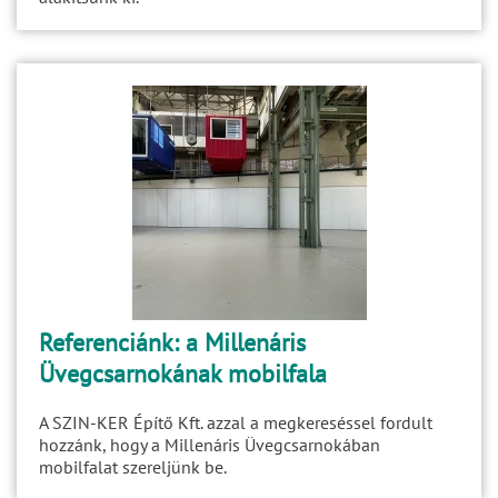
Referenciánk: a Millenáris
Üvegcsarnokának mobilfala
A SZIN-KER Építő Kft. azzal a megkereséssel fordult
hozzánk, hogy a Millenáris Üvegcsarnokában
mobilfalat szereljünk be.