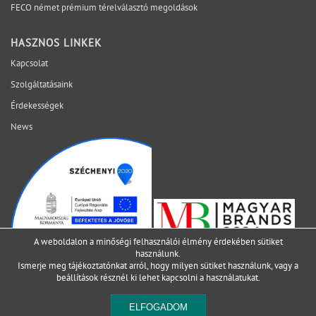
FECO német prémium térelválasztó megoldások
esetleges bővítés vagy átalakítás, miközben a tér
egységes vizuális megjelenése is megmarad. Ez
különösen fontos olyan irodákban, ahol a
HASZNOS LINKEK
funkcionalitásnak és a megjelenésnek egyszerre
Kapcsolat
Szolgáltatásaink
Érdekességek
News
A weboldalon a minőségi felhasználói élmény érdekében sütiket
használunk.
Ismerje meg tájékoztatónkat arról, hogy milyen sütiket használunk, vagy a
beállítások
résznél ki lehet kapcsolni a használatukat.
ELFOGADOM
2021 SIMO Group falrendszerek