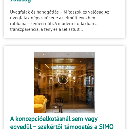
Üvegfalak és hanggátlás – Mítoszok és valóság Az
üvegfalak népszerűsége az elmúlt években
robbanásszerűen nőtt. A modern irodákban a
transzparencia, a fény és a letisztult...
A koncepcióalkotásnál sem vagy
egyedül – szakértői támogatás a SIMO