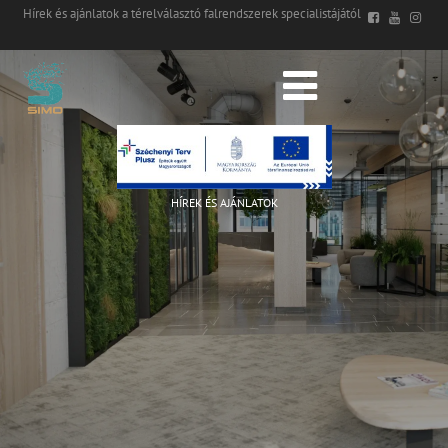
Hírek és ajánlatok a térelválasztó falrendszerek specialistájától
HÍREK ÉS AJÁNLATOK