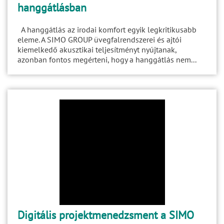
hanggátlásban
A hanggátlás az irodai komfort egyik legkritikusabb
eleme. A SIMO GROUP üvegfalrendszerei és ajtói
kiemelkedő akusztikai teljesítményt nyújtanak,
azonban fontos megérteni, hogy a hanggátlás nem...
Digitális projektmenedzsment a SIMO