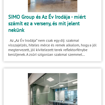
SIMO Group és Az Év Irodája - miért
számít ez a verseny, és mit jelent
nekünk
Az „Az Év Irodája” nem csak egy díj: szakmai
visszajelzés, hiteles mérce és remek alkalom, hogy a jól
megtervezett, jól kivitelezett terek reflektorfénybe
kerüljenek. A zsűri szigorúan szakmai szemmel...