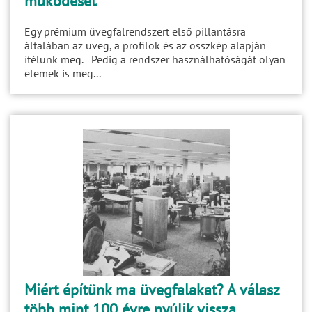
működését
Egy prémium üvegfalrendszert első pillantásra
általában az üveg, a profilok és az összkép alapján
ítélünk meg. Pedig a rendszer használhatóságát olyan
elemek is meg...
Miért építünk ma üvegfalakat? A válasz
több mint 100 évre nyúlik vissza