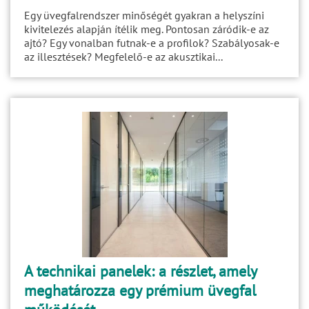
Egy üvegfalrendszer minőségét gyakran a helyszíni
kivitelezés alapján ítélik meg. Pontosan záródik-e az
ajtó? Egy vonalban futnak-e a profilok? Szabályosak-e
az illesztések? Megfelelő-e az akusztikai...
A technikai panelek: a részlet, amely
meghatározza egy prémium üvegfal