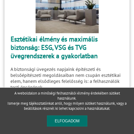
Esztétikai élmény és maximális
biztonság: ESG, VSG és TVG
üvegrendszerek a gyakorlatban
A biztonsági üvegezés napjaink építészeti és
belsőépítészeti megoldásaiban nem csupán esztétikai
elem, hanem elsődleges felelősség is: a felhasználók
testi épségének...
A weboldalon a minőségi felhasználói élmény érdekében sütiket
használunk.
Ismerje meg tájékoztatónkat arról, hogy milyen sütiket használunk, vagy a
beállítások
résznél ki lehet kapcsolni a használatukat.
1
2
3
4
következő
ELFOGADOM