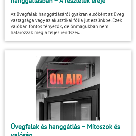
hanggátlásban – A részletek ereje
Az üvegfalak hanggátlásáról gyakran elsőként az üveg
vastagsága vagy az akusztikai fólia jut eszünkbe. Ezek
valóban fontos tényezők, de önmagukban nem
határozzák meg a teljes rendszer...
Üvegfalak és hanggátlás – Mítoszok és
valóság