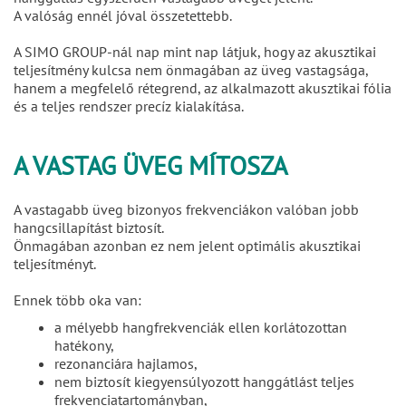
A valóság ennél jóval összetettebb.
A SIMO GROUP-nál nap mint nap látjuk, hogy az akusztikai
teljesítmény kulcsa nem önmagában az üveg vastagsága,
hanem a megfelelő rétegrend, az alkalmazott akusztikai fólia
és a teljes rendszer precíz kialakítása.
A VASTAG ÜVEG MÍTOSZA
A vastagabb üveg bizonyos frekvenciákon valóban jobb
hangcsillapítást biztosít.
Önmagában azonban ez nem jelent optimális akusztikai
teljesítményt.
Ennek több oka van:
a mélyebb hangfrekvenciák ellen korlátozottan
hatékony,
rezonanciára hajlamos,
nem biztosít kiegyensúlyozott hanggátlást teljes
frekvenciatartományban,