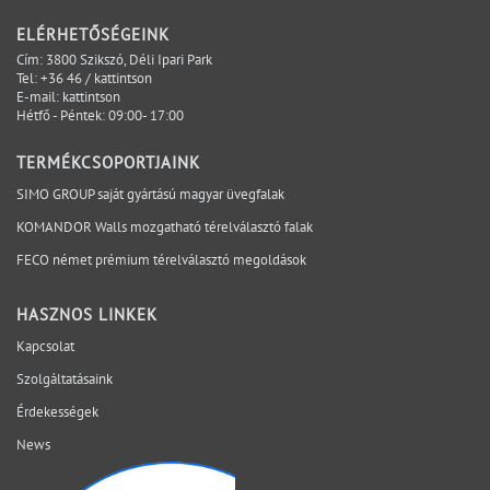
kevesebb lehetőség marad az egyszerű és kontrollált
ELÉRHETŐSÉGEINK
megoldásra. A projektbiztonság ezért nem azt jelenti,
Cím: 3800 Szikszó, Déli Ipari Park
hogy minden változás kizárható. Azt jelenti, hogy a
Tel:
+36 46 / kattintson
E-mail:
kattintson
kritikus kérdések időben láthatóvá válnak, a
Hétfő - Péntek: 09:00- 17:00
felelősségi pontok egyértelműek, és a döntések a
megfelelő projektfázisban születnek meg. A SIMO a
TERMÉKCSOPORTJAINK
tervezési, gyártási és kivitelezési szempontokat egy
SIMO GROUP saját gyártású magyar üvegfalak
rendszerben vizsgálja, hogy a bizonytalanság ne a
KOMANDOR Walls mozgatható térelválasztó falak
helyszínen váljon láthatóvá. Mely kérdéseket érdemes
lezárni még az ajánlatkérés előtt? Egyeztessen műszaki
FECO német prémium térelválasztó megoldások
szakértőnkkel a projekt aktuális fázisáról.
HASZNOS LINKEK
Kapcsolat
Szolgáltatásaink
Érdekességek
News