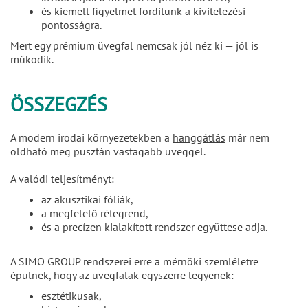
és kiemelt figyelmet fordítunk a kivitelezési
pontosságra.
Mert egy prémium üvegfal nemcsak jól néz ki — jól is
működik.
ÖSSZEGZÉS
A modern irodai környezetekben a
hanggátlás
már nem
oldható meg pusztán vastagabb üveggel.
A valódi teljesítményt:
az akusztikai fóliák,
a megfelelő rétegrend,
és a precízen kialakított rendszer együttese adja.
A SIMO GROUP rendszerei erre a mérnöki szemléletre
épülnek, hogy az üvegfalak egyszerre legyenek:
esztétikusak,