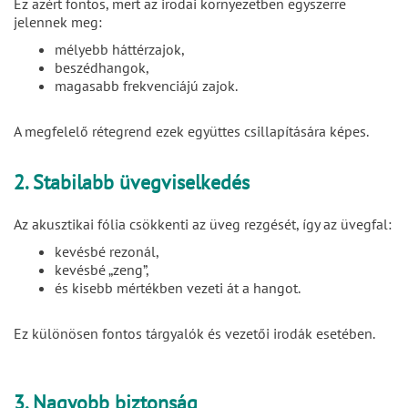
Ez azért fontos, mert az irodai környezetben egyszerre
jelennek meg:
mélyebb háttérzajok,
beszédhangok,
magasabb frekvenciájú zajok.
A megfelelő rétegrend ezek együttes csillapítására képes.
2. Stabilabb üvegviselkedés
Az akusztikai fólia csökkenti az üveg rezgését, így az üvegfal:
kevésbé rezonál,
kevésbé „zeng”,
és kisebb mértékben vezeti át a hangot.
Ez különösen fontos tárgyalók és vezetői irodák esetében.
3. Nagyobb biztonság