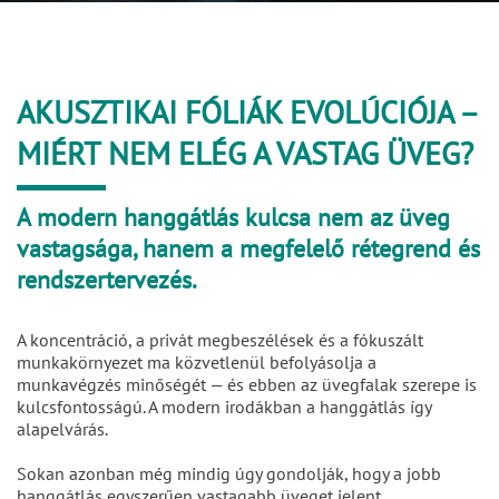
AKUSZTIKAI FÓLIÁK EVOLÚCIÓJA –
MIÉRT NEM ELÉG A VASTAG ÜVEG?
A modern hanggátlás kulcsa nem az üveg
vastagsága, hanem a megfelelő rétegrend és
rendszertervezés.
A koncentráció, a privát megbeszélések és a fókuszált
munkakörnyezet ma közvetlenül befolyásolja a
munkavégzés minőségét — és ebben az üvegfalak szerepe is
kulcsfontosságú. A modern irodákban a hanggátlás így
alapelvárás.
Sokan azonban még mindig úgy gondolják, hogy a jobb
hanggátlás egyszerűen vastagabb üveget jelent.