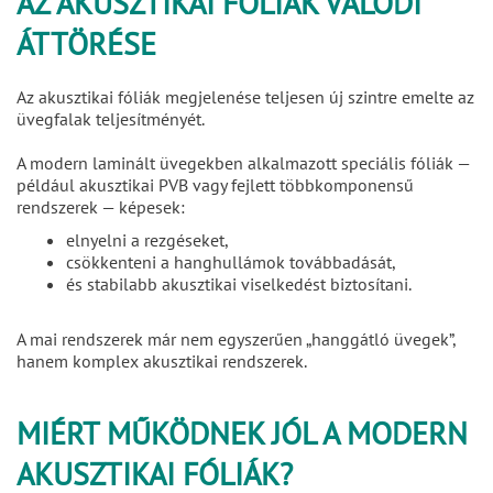
AZ AKUSZTIKAI FÓLIÁK VALÓDI
ÁTTÖRÉSE
Az akusztikai fóliák megjelenése teljesen új szintre emelte az
üvegfalak teljesítményét.
A modern laminált üvegekben alkalmazott speciális fóliák —
például akusztikai PVB vagy fejlett többkomponensű
rendszerek — képesek:
elnyelni a rezgéseket,
csökkenteni a hanghullámok továbbadását,
és stabilabb akusztikai viselkedést biztosítani.
A mai rendszerek már nem egyszerűen „hanggátló üvegek”,
hanem komplex akusztikai rendszerek.
MIÉRT MŰKÖDNEK JÓL A MODERN
AKUSZTIKAI FÓLIÁK?