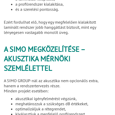
a profilrendszer kialakítása,
és a szerelési pontosság.
Ezért fordulhat elő, hogy egy megfelelően kialakított
laminált rendszer jobb hanggátlást biztosít, mint egy
lényegesen vastagabb monolit üveg.
A SIMO MEGKÖZELÍTÉSE –
AKUSZTIKA MÉRNÖKI
SZEMLÉLETTEL
A SIMO GROUP-nál az akusztika nem opcionális extra,
hanem a rendszertervezés része.
Minden projekt esetében:
akusztikai igényfelmérést végzünk,
meghatározzuk a szükséges dB értékeket,
optimalizáljuk a rétegrendet,
kiválasztjuk a megfelelő profilrendszert,