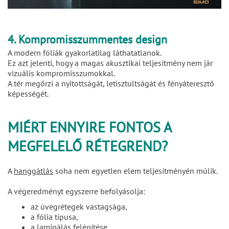
4. Kompromisszummentes design
A modern fóliák gyakorlatilag láthatatlanok.
Ez azt jelenti, hogy a magas akusztikai teljesítmény nem jár
vizuális kompromisszumokkal.
A tér megőrzi a nyitottságát, letisztultságát és fényáteresztő
képességét.
MIÉRT ENNYIRE FONTOS A
MEGFELELŐ RÉTEGREND?
A
hanggátlás
soha nem egyetlen elem teljesítményén múlik.
A végeredményt egyszerre befolyásolja:
az üvegrétegek vastagsága,
a fólia típusa,
a laminálás felépítése,