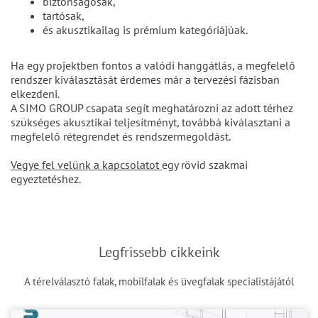
biztonságosak,
tartósak,
és akusztikailag is prémium kategóriájúak.
Ha egy projektben fontos a valódi hanggátlás, a megfelelő
rendszer kiválasztását érdemes már a tervezési fázisban
elkezdeni.
A SIMO GROUP csapata segít meghatározni az adott térhez
szükséges akusztikai teljesítményt, továbbá kiválasztani a
megfelelő rétegrendet és rendszermegoldást.
Vegye fel velünk a kapcsolatot
egy rövid szakmai
egyeztetéshez.
Legfrissebb cikkeink
A térelválasztó falak, mobilfalak és üvegfalak specialistájától