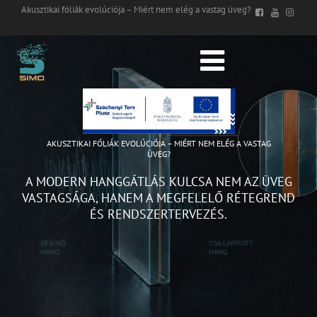
Akusztikai fóliák evolúciója – Miért nem elég a vastag üveg?
AKUSZTIKAI FÓLIÁK EVOLÚCIÓJA – MIÉRT NEM ELÉG A VASTAG
ÜVEG?
A MODERN HANGGÁTLÁS KULCSA NEM AZ ÜVEG
VASTAGSÁGA, HANEM A MEGFELELŐ RÉTEGREND
ÉS RENDSZERTERVEZÉS.