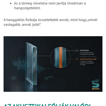
és a tömeg növelése nem javítja lineárisan a
hangszigetelést.
A hanggátlás fizikája összetettebb annál, mint hogy „minél
vastagabb, annál jobb”.