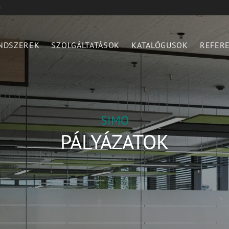
n
NDSZEREK
SZOLGÁLTATÁSOK
KATALÓGUSOK
REFER
SIMO
PÁLYÁZATOK