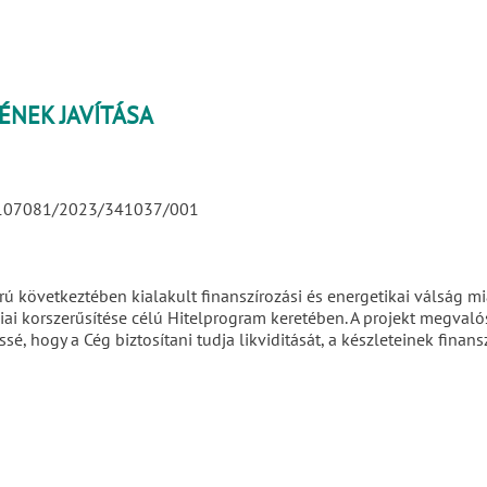
ÉNEK JAVÍTÁSA
2/107081/2023/341037/001
ú következtében kialakult finanszírozási és energetikai válság mi
iai korszerűsítése célú Hitelprogram keretében. A projekt megvalós
sé, hogy a Cég biztosítani tudja likviditását, a készleteinek fin