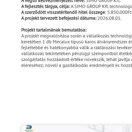
A végső kedvezményezett neve:
SIMO GROUP Kft.
A fejlesztés tárgya, célja:
A SIMO GROUP Kft. technológia
A szerződött visszatérítendő hitel összege
: 5.850.000Ft
A projekt tervezett befejezési dátuma:
2026.08.01.
Projekt tartalmának bemutatása:
A projekt megvalósítása során a vállalkozás technológ
keretében 1 db Mecalux típusú karos álványrendszer és
fejlettebbé és hatékonyabbá válik a raktározási tevéken
vállalkozás tekintetében pénzügyi szempontból életk
szolgáltatás hozzáadott-értéke növekszik, tehát javítja
eléréséhez; növeli a gazdálkodás eredményeit és hozzá