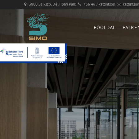
3800 Szikszó, Déli Ipari Park
+36 46 / kattintson
kattintso
FŐOLDAL
FALRE