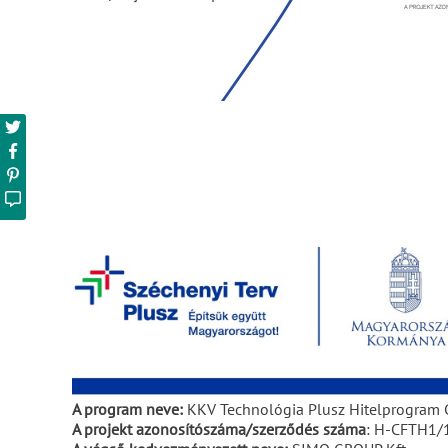
A program neve:
KKV Technológia Plusz Hitelprogram 
A projekt azonosítószáma/szerződés száma
: H-CFTH1