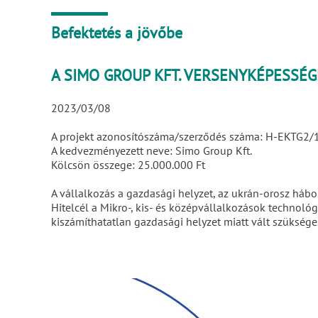
Befektetés a jövőbe
A SIMO GROUP KFT. VERSENYKÉPESSÉG
2023/03/08
A projekt azonosítószáma/szerződés száma: H-EKTG
A kedvezményezett neve: Simo Group Kft.
Kölcsön összege: 25.000.000 Ft
A vállalkozás a gazdasági helyzet, az ukrán-orosz hábor
Hitelcél a Mikro-, kis- és középvállalkozások technológ
kiszámíthatatlan gazdasági helyzet miatt vált szükséges