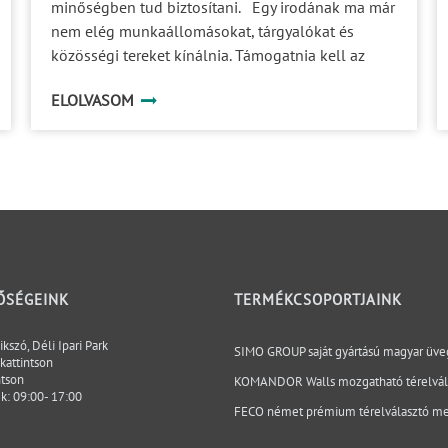
ELOLVASOM
ŐSÉGEINK
TERMÉKCSOPORTJAINK
kszó, Déli Ipari Park
SIMO GROUP saját gyártású magyar üve
kattintson
ntson
KOMANDOR Walls mozgatható térelvála
ek: 09:00- 17:00
FECO német prémium térelválasztó m