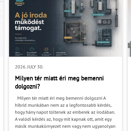
2026. JULY 30.
Milyen tér miatt éri meg bemenni
dolgozni?
Milyen tér miatt éri meg bemenni dolgozni A hibrid munkában nem az a legfontosabb kérdés, hogy hány napot töltenek az emberek az irodában. A valódi kérdés az, hogy mit kapnak ott, amit egy másik munkakörnyezet nem vagy nem ugyanolyan minőségben tud biztosítani. Egy irodának ma már nem elég munkaállomásokat, tárgyalókat és közösségi tereket kínálnia. Támogatnia kell az elmélyült munkát, az együttműködést, a bizalmas kommunikációt, a tudásátadást és a szervezet változását is. A jó iroda ezért nem egyszerűen egy hely, ahová be lehet menni dolgozni. A szervezeti működés fizikai infrastruktúrája. Az iroda értékét nem a jelenléti napok száma mutatja A jelenléti szabályzat meghatározhatja, mikor kell bent lenni. Arra azonban nem ad választ, hogy miért érdemes bent lenni. Ha az iroda ugyanazt kínálja, mint az otthoni munkakörnyezet — egy asztalt, egy széket és egy online meetingekkel terhelt napot —, akkor nehéz valódi többletértéket kapcsolni hozzá. Különösen akkor, ha az utazás után a munkatársak ugyanúgy fejhallgatóban ülnek, mint otthon. A kihasználtság ráadásul nem azonos a jól működő térrel. Egy iroda lehet tele úgy is, hogy közben: nehéz benne koncentrálni; nincs szabad hely egy rövid egyeztetéshez; a tárgyalók nem támogatják megfelelően a hibrid meetingeket; a bizalmas beszélgetések kihallatszanak; a munkatársak folyamatosan ideiglenes megoldásokkal próbálnak alkalmazkodni. A Gensler Research Institute 2026-os globális felmérésében a válaszadók kétharmada jelezte, hogy valamilyen saját megoldással próbálja kompenzálni a munkakörnyezete hiányosságait. A zaj és a megfelelő meetingterek elérhetősége továbbra is a megoldatlan problémák között szerepelt. A kutatás 16 459, időnként irodában dolgozó munkavállaló válaszaira épült 16 országból. A kérdés tehát nem pusztán az, hogy hány ember van bent. Hanem az, hogy a rendelkezésükre álló tér mennyire támogatja azt a munkát, amelyet el szeretnének végezni. Négy működési feladat, amelyet a térnek támogatnia kell 1. Fókusz: legyen hely az elmélyült munkához A modern iroda gyakran az együttműködésre helyezi a hangsúlyt. Ez indokolt, hiszen a személyes találkozás egyik legfontosabb értéke éppen a gyorsabb egyeztetés, a közös gondolkodás és a tudás informális áramlása. Az együttműködés azonban nem szünteti meg az egyéni munka szükségességét. Egy elemzés, ajánlat, műszaki dokumentáció vagy vezetői döntés előkészítése hosszabb, megszakításoktól mentes figyelmet igényelhet. Ha ezek a feladatok ugyanabban az akusztikai környezetben zajlanak, ahol telefonhívások, spontán beszélgetések és online meetingek követik egymást, a probléma nem feltétlenül az iroda nyitottsága. Inkább az, hogy eltérő munkamódok kerültek ugyanabba a térhelyzetbe. Képzeljünk el egy munkatársat, akinek másfél órán keresztül egy összetett pénzügyi vagy műszaki anyagon kell dolgoznia. Közvetlenül mellette két kolléga online tárgyalást tart, a mögötte lévő asztalnál pedig egy projektcsapat egyeztet. Ilyen környezetben a fejhallgató egyéni védekezés lehet, de nem helyettesíti a tudatos térszervezést. A releváns kutatások az érthető emberi beszédet az egyik legzavaróbb irodai zajforrásként azonosítják. A nyitott terekben végzett vizsgálatok rendszeresen összekapcsolják a beszédzajt a nagyobb zavaró hatással, a koncentrációs nehézségekkel és a privát szféra csökkenésével. A fókusz támogatása ezért nem egyetlen csendes szoba kijelölésével oldható meg. Vizsgálni kell: a beszédzaj terjedését; a közlekedési útvonalakat; a vizuális zavaró ingereket; a rövid és hosszabb koncentrációt igénylő feladatokat; valamint azt, hogy a munkatársak mennyire könnyen találnak megfelelő helyet az adott feladathoz. Nem az a cél, hogy az iroda minden pontja csendes legyen. Az a cél, hogy legyen valódi választási lehetőség. 2. Együttműködés: ne csak tárgyaló legyen, hanem megfelelő hely Az „együttműködés” sokféle tevékenységet jelent. Más környezetre van szükség egy gyors, kétfős egyeztetéshez, egy hatfős projektmeetinghez, egy kreatív workshophoz vagy egy olyan vezetői megbeszéléshez, amelyen többen online vesznek részt. A hagyományos tárgyalóközpontú iroda gyakran azért válik túlterheltté, mert minden beszélgetést ugyanabba a tértípusba terel. Egy húszperces egyeztetés ugyanazért a helyiségért versenyez, mint egy kétórás workshop vagy egy bizalmas HR-beszélgetés. A jól kialakított munkakörnyezet nem feltétlenül több tárgyalót jelent. Inkább pontosabban differenciált helyzeteket: rövid egyeztetésre használható félprivát pontokat; kisebb csapatmunkára alkalmas tereket; megfelelő technológiával és akusztikával kialakított hibrid meetinghelyiségeket; nagyobb közös gondolkodást támogató workshoptereket; valamint olyan átmeneti zónákat, ahol egy spontán beszélgetés nem zavarja meg a környezetét. Egy hibrid meeting esetében például önmagában a képernyő nem elegendő. Fontos, hogy a távoli résztvevők hallják és lássák a jelenlévőket, követni tudják, ki beszél, és ne váljanak másodlagos szereplővé. Ehhez a technológiát, a világítást, az elrendezést és az akusztikai környezetet együtt kell kezelni. A jó együttműködési tér nem csupán összehozza az embereket. Segíti, hogy értsék egymást, majd a megbeszélés után vissza tudjanak térni az egyéni munkához. 3. Bizalom és kultúra: legyen tere a személyes kapcsolatnak A szervezeti kultúrát nem a falra helyezett értékek és nem önmagában az enteriőr stílusa teremti meg. A kultúra a mindennapi helyzetekben válik érzékelhetővé: amikor egy új kolléga figyelheti, hogyan dolgozik a csapat; amikor egy tapasztalt munkatárs informálisan átadja a tudását; amikor egy vezetőnek lehetősége van nyugodtan visszajelzést adni; vagy amikor egy nehéz kérdést biztonságos környezetben lehet megbeszélni. Ehhez az irodának többféle kapcsolódási szintet kell támogatnia: nyitott közösségi találkozást; kisebb, félprivát beszélgetést; csapaton belüli közös munkát; mentorálást és tanulást; valamint valóban bizalmas helyzeteket. Egy vizuálisan zárt helyiség azonban még nem feltétlenül alkalmas érzékeny beszélgetésre. A privát környezetet nem kizárólag az üveg vagy a fal névleges teljesítménye határozza meg. Az ajtó, a csatlakozások, az álmennyezet, a padló, a szomszédos terek és a teljes szerkezeti kialakítás együtt befolyásolja az eredményt. Ezért a bizalom térbeli feltételeit nem lehet pusztán esztétikai döntésként kezelni. A Gensler 2025-ös globális kutatása öt munkamódot különített el: egyéni munkát, személyes és virtuális együttműködést, tanulást, valamint társas kapcsolódást. A vizsgálat szerint a személyes közös munka és a társas kapcsolódás továbbra is érdemi része az irodai munkának, ezért a teret sem érdemes kizárólag munkaállomások és formális meetingek rendszerére szűkíteni. 4. Alkalmazkodás: a tér ne csak a jelenlegi szervezethez illeszkedjen Egy iroda több évre készül. A szervezet közben változik. Növekedhet vagy csökkenhet egy csapat létszáma. Új technológia jelenhet meg. Átalakulhat a jelenléti rend. Más arányban lehet szükség egyéni munkára és együttműködésre. Egy új projekt időszakosan több közös teret igényelhet, majd néhány hónap után ismét más felállás válhat indokolttá. Ha a tér kizárólag a jelenlegi szervezeti állapotot képezi le, könnyen előfordulhat, hogy néhány év múlva már nem támogatja megfelelően a működést. Az adaptálható iroda nem azt jelenti, hogy mindent naponta mozgatni kell. Azt jelenti, hogy a változás lehetősége már a hibrid iroda kialakítása során megjelenik. Ide tartozhat: az eltérő funkciókra használható tér; az áthelyezhető vagy módosítható térelválasztás; a rugalmas bútorozás; a technológiai infrastruktúra bővíthetősége; a gépészeti és elektromos rendszerek összehangolása; valamint a későbbi átalakítás műszaki és költségkövetkezményeinek mérlegelése. A 2026-os Gensler-kutatás az eredményes tanulási környezethez kapcsolódó tényezők között említi a kezelhető zajszintet, a rugalmasan rendezhető tárgyalóberendezést, a korszerű technológiát, továbbá a fókuszra és feltöltődésre alkalmas terek elérhetőségét. Ez is arra utal, hogy a munkahely teljesítménye nem egyetlen tértípuson, hanem több összehangolt feltételen múlik. Miért nem működik a „mindenre jó” iroda? Nincs olyan univerzális irodatípus, amely minden szervezetnek és minden munkafolyamatnak egyformán megfelel. A teljesen nyitott tér nem szükségszerűen rossz. A cellás rendszer sem automatikusan jó. A probléma akkor kezdődik, amikor egyetlen kialakítástól várjuk, hogy egyszerre támogassa az egymással ütköző igényeket. Tipikus konfliktus például, amikor: az online hívások és a koncentrációt igénylő munka ugyanabban a zónában zajlik; a spontán meetinghely közvetlenül a csendes terület mellett található; a nagy tárgyalókat rendszeresen egy-két ember használja; a bizalmasnak szánt helyiség csak vizuálisan zárt; a közösségi tér akusztikai hatása átterjed a munkaterületre; a fix kialakítás nem követi a csapatok változó méretét. Ezeket a feszültségeket nem lehet egyetlen termékkel megszüntetni. A térhasználatot, a funkciókat, az akusztikát, a technológiát és a térelválasztást rendszerként kell vizsgálni. A jó iroda nem mindenhol mindent kínál. Egyértelmű választási lehetőséget ad az adott feladathoz. Hogyan állapítható meg, hogy valóban működik-e az iroda? Az iroda minőségét nem kizárólag a fotók, a négyzetméter-hatékonyság vagy az átlagos kihasználtság mutatja meg. Érdemes megvizsgálni, hogyan működik a tér a mindennapokban. 1. Milyen munkamódok jellemzik a szervezetet? Mennyi időt igényel az egyéni koncentráció, a személyes együttműködés, az online egyeztetés, a tanulás vagy az informális kapcsolódás? Más térarányokra van szüksége egy fejlesztőcsapatnak, mint egy értékesítési, ügyfélszolgálati vagy vezetői szervezetnek. 2. Mely terek túlterheltek, és melyek maradnak üresen? A folyamatosan fog