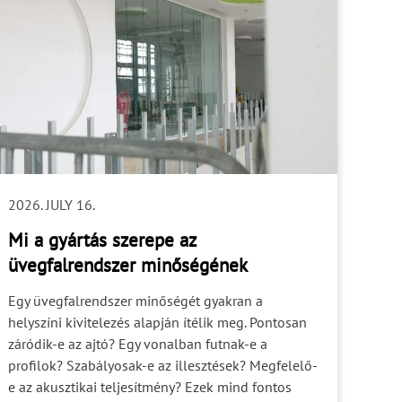
2026. JULY 16.
Mi a gyártás szerepe az
üvegfalrendszer minőségének
biztosításában?
Egy üvegfalrendszer minőségét gyakran a
helyszíni kivitelezés alapján ítélik meg. Pontosan
záródik-e az ajtó? Egy vonalban futnak-e a
profilok? Szabályosak-e az illesztések? Megfelelő-
e az akusztikai teljesítmény? Ezek mind fontos