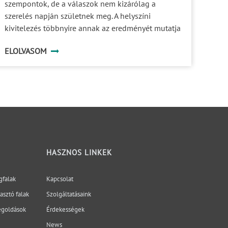
szempontok, de a válaszok nem kizárólag a
szerelés napján születnek meg. A helyszíni
kivitelezés többnyire annak az eredményét mutatja
meg, hogy milyen pontossággal történt a
ELOLVASOM
gyártmánytervezés, a profilok megmunkálása, az
üvegek megrendelése és a különböző szereplők
koordinációja. Egy prémium üvegfalrendszer
minősége ezért jóval azelőtt eldől, hogy az első
elem megérkezne a helyszínre.
HASZNOS LINKEK
gfalak
Kapcsolat
sztó falak
Szolgáltatásaink
egoldások
Érdekességek
News