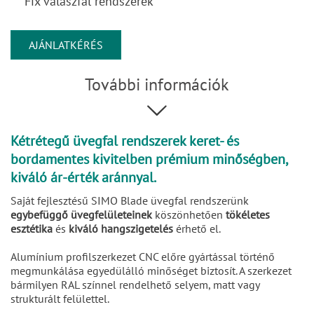
Fix válaszfal rendszerek
AJÁNLATKÉRÉS
További információk
Kétrétegű üvegfal rendszerek keret- és
bordamentes kivitelben prémium minőségben,
kiváló ár-érték aránnyal.
Saját fejlesztésű SIMO Blade üvegfal rendszerünk
egybefüggő üvegfelületeinek
köszönhetően
tökéletes
esztétika
és
kiváló hangszigetelés
érhető el.
Alumínium profilszerkezet CNC előre gyártással történő
megmunkálása egyedülálló minőséget biztosít. A szerkezet
bármilyen RAL színnel rendelhető selyem, matt vagy
strukturált felülettel.