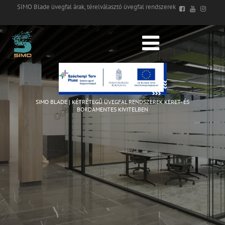
SIMO Blade üvegfal árak, térelválasztó üvegfal rendszerek
SIMO BLADE | KÉTRÉTEGŰ ÜVEGFAL RENDSZEREK KERET- ÉS
BORDAMENTES KIVITELBEN