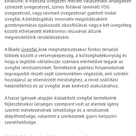
kínálunk: a víztiszta üvegezés mellett választható anyagában
színezett üvegezéssel, színes fóliával laminált VSG
üvegezéssel, vagy savmart üvegezéssel gyártott irodai
üvegfal. A belátásgátlás innovatív megoldásaként
gombnyomásra opálosodó okosfóliával vagy a két üvegréteg
között elhelyezett elektromos reluxával állunk
megrendelőink rendelkezésére.
A Blade
üvegfal
árak meghatározásakor fontos tényező
többek között a versenyképesség, a költséghatékonyság és
hogy a legtöbb vállalkozás számára elérhetővé tegyük az
üvegfal rendszerünket. Termékeink gyártási folyamatainak
legnagyobb részét saját üzemünkben végezzük, ami szintén
hozzájárul az ellenőrzött minőséghez, a rövid szállítási
határidőkhöz és az üvegfal árak kedvező alakulásához.
A hazai igények alapján kialakított üvegfal termékeink
fejlesztésekor lényeges szempont volt az elemek igény
szerinti méretezésének lehetősége és a rendszerek
átépíthetősége, valamint a szerkezetek gyors helyszíni
szerelhetősége.