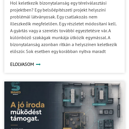
Hol keletkezik bizonytalanság egy térelválasztási
projektben? Egy belsőépítészeti projekt helyszíni
problémái látványosak. Egy csatlakozás nem
illeszkedik megfelelően. Egy részletet módosítani kell.
A gyártás vagy a szerelés további egyeztetésre vár. A
különböző szakágak munkája ütközik egymással. A
bizonytalanság azonban ritkán a helyszínen keletkezik
először. Sok esetben egy korábban nyitva maradt
kérdés halad tovább a projekt következő fázisaiba. Ami
ELOLVASOM
a tervezés során még kisebb részletnek tűnik, az a
gyártásban már döntési akadály, a kivitelezésben pedig
idő-, költség- vagy minőségi kockázat lehet. A
projektbiztonság ezért nem egyetlen ellenőrzési pont
eredménye. Több, egymással összefüggő döntési
területet kell időben tisztázni. 1. A specifikáció Egy
rendszer megnevezése önmagában még nem
határozza meg pontosan, milyen megoldásra van
szükség. A specifikációnak választ kell adnia többek
között arra, hogy: milyen funkciót tölt be a