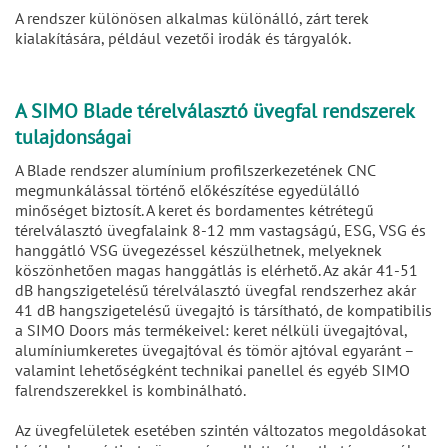
A rendszer különösen alkalmas különálló, zárt terek
kialakítására, például vezetői irodák és tárgyalók.
A SIMO Blade térelválasztó üvegfal rendszerek
tulajdonságai
A Blade rendszer alumínium profilszerkezetének CNC
megmunkálással történő előkészítése egyedülálló
minőséget biztosít. A keret és bordamentes kétrétegű
térelválasztó üvegfalaink 8-12 mm vastagságú, ESG, VSG és
hanggátló VSG üvegezéssel készülhetnek, melyeknek
köszönhetően magas hanggátlás is elérhető. Az akár 41-51
dB hangszigetelésű térelválasztó üvegfal rendszerhez akár
41 dB hangszigetelésű üvegajtó is társítható, de kompatibilis
a SIMO Doors más termékeivel: keret nélküli üvegajtóval,
alumíniumkeretes üvegajtóval és tömör ajtóval egyaránt –
valamint lehetőségként technikai panellel és egyéb SIMO
falrendszerekkel is kombinálható.
Az üvegfelületek esetében szintén változatos megoldásokat