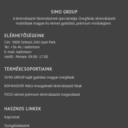
marad egyetlen projektfázis problémája. A tervezésből
átkerülhet az ajánlatadásba. Az ajánlatadásból a
SIMO GROUP
gyártási előkészítésbe. Onnan a logisztikába vagy a
A térelválasztó falrendszerek specialistája. Üvegfalak, térelválasztó
mobilfalak magyar és német gyártótól, prémium minőségben.
kivitelezésbe. Minél később válik láthatóvá, annál
kevesebb lehetőség marad az egyszerű és kontrollált
ELÉRHETŐSÉGEINK
megoldásra. A projektbiztonság ezért nem azt jelenti,
Cím: 3800 Szikszó, Déli Ipari Park
hogy minden változás kizárható. Azt jelenti, hogy a
Tel:
+36 46 / kattintson
E-mail:
kattintson
kritikus kérdések időben láthatóvá válnak, a
Hétfő - Péntek: 09:00- 17:00
felelősségi pontok egyértelműek, és a döntések a
megfelelő projektfázisban születnek meg. A SIMO a
TERMÉKCSOPORTJAINK
tervezési, gyártási és kivitelezési szempontokat egy
SIMO GROUP saját gyártású magyar üvegfalak
rendszerben vizsgálja, hogy a bizonytalanság ne a
KOMANDOR Walls mozgatható térelválasztó falak
helyszínen váljon láthatóvá. Mely kérdéseket érdemes
lezárni még az ajánlatkérés előtt? Egyeztessen műszaki
FECO német prémium térelválasztó megoldások
szakértőnkkel a projekt aktuális fázisáról.
HASZNOS LINKEK
Kapcsolat
Szolgáltatásaink