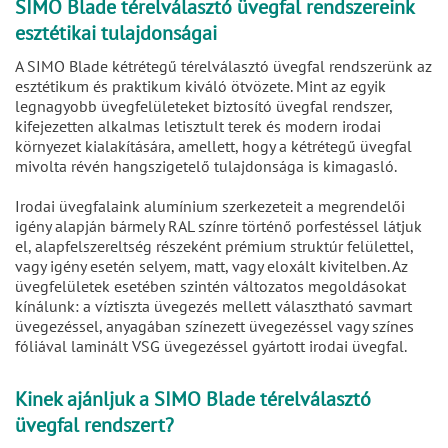
SIMO Blade térelválasztó üvegfal rendszereink
esztétikai tulajdonságai
A SIMO Blade kétrétegű térelválasztó üvegfal rendszerünk az
esztétikum és praktikum kiváló ötvözete. Mint az egyik
legnagyobb üvegfelületeket biztosító üvegfal rendszer,
kifejezetten alkalmas letisztult terek és modern irodai
környezet kialakítására, amellett, hogy a kétrétegű üvegfal
mivolta révén hangszigetelő tulajdonsága is kimagasló.
Irodai üvegfalaink alumínium szerkezeteit a megrendelői
igény alapján bármely RAL színre történő porfestéssel látjuk
el, alapfelszereltség részeként prémium struktúr felülettel,
vagy igény esetén selyem, matt, vagy eloxált kivitelben. Az
üvegfelületek esetében szintén változatos megoldásokat
kínálunk: a víztiszta üvegezés mellett választható savmart
üvegezéssel, anyagában színezett üvegezéssel vagy színes
fóliával laminált VSG üvegezéssel gyártott irodai üvegfal.
Kinek ajánljuk a SIMO Blade térelválasztó
üvegfal rendszert?