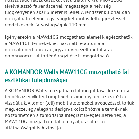
térelválasztó falrendszerrel, magassága a helyiség
függvényében akár 6 méter is lehet. A rendszer különállóan
mozgatható elemei egy- vagy kétpontos felfüggesztéssel
rendelkeznek, falvastagságuk 110 mm.
Igény esetén a MAW110G mozgatható elemei kiegészíthetők
a MAW110E termékeknél használt félautomata
mozgatómechanikával, így az üvegezett mobilfalak
gombnyomással történő rögzítése is megoldható.
A KOMANDOR Walls MAW110G mozgatható fal
esztétikai tulajdonságai
A KOMANDOR Walls mozgatható fal megoldásai közül ez a
termék az egyik legkomplexebb, amennyiben az esztétikát
vizsgáljuk. A tömör (teli) mobilfalelemeket üvegezéssel törjük
meg, ezzel egy elegáns design-t kölcsönözve a terméknek.
Köszönhetően a tömörfalba integrált üvegfelületeknek, a
MAW110G mozgatható fal a fény átjutását és az
átláthatóságot is biztosítja.