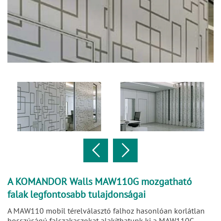
A KOMANDOR Walls MAW110G mozgatható
falak legfontosabb tulajdonságai
A MAW110 mobil térelválasztó falhoz hasonlóan korlátlan
hosszúságú falszakaszokat alakíthatunk ki a MAW110G