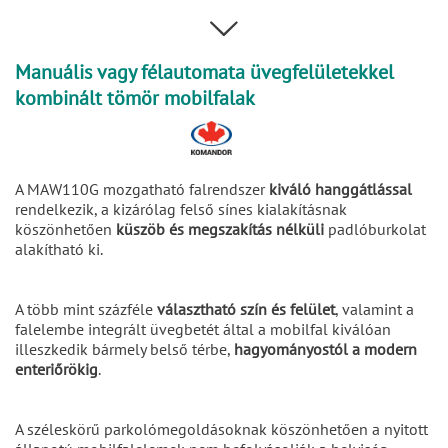
Manuális vagy félautomata üvegfelületekkel
kombinált tömör mobilfalak
A MAW110G mozgatható falrendszer
kiváló hanggátlással
rendelkezik, a kizárólag felső sínes kialakításnak
köszönhetően
küszöb és megszakítás nélküli
padlóburkolat
alakítható ki.
A több mint százféle
választható szín és felület
, valamint a
falelembe integrált üvegbetét által a mobilfal kiválóan
illeszkedik bármely belső térbe,
hagyományostól a modern
enteriőrökig
.
A széleskörű parkolómegoldásoknak köszönhetően a nyitott