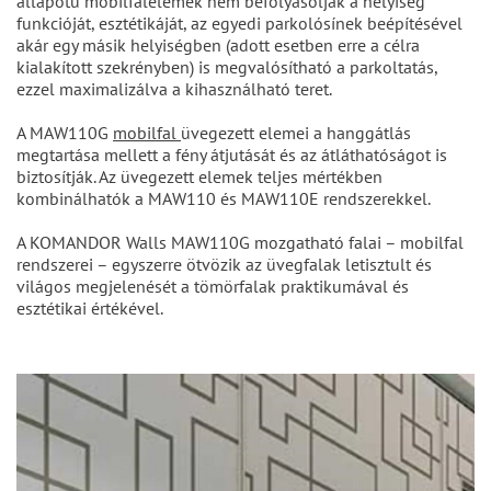
állapotú mobilfalelemek nem befolyásolják a helyiség
funkcióját, esztétikáját, az egyedi parkolósínek beépítésével
akár egy másik helyiségben (adott esetben erre a célra
kialakított szekrényben) is megvalósítható a parkoltatás,
ezzel maximalizálva a kihasználható teret.
A MAW110G
mobilfal
üvegezett elemei a hanggátlás
megtartása mellett a fény átjutását és az átláthatóságot is
biztosítják. Az üvegezett elemek teljes mértékben
kombinálhatók a MAW110 és MAW110E rendszerekkel.
A KOMANDOR Walls MAW110G mozgatható falai – mobilfal
rendszerei – egyszerre ötvözik az üvegfalak letisztult és
világos megjelenését a tömörfalak praktikumával és
esztétikai értékével.