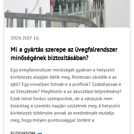
helyszín alkalmas a szerelés megkezdésére? A
tisztázatlan felelősség nem feltétlenül okoz azonnal
problémát. Gyakran csak akkor válik láthatóvá, amikor
egy döntésre már a gyártásnak vagy a kivitelezésnek
lenne szüksége. A projektbiztonság egyik alapja ezért
2026. JULY 16.
nem csupán a feladatok kiosztása, hanem a döntési és
jóváhagyási felelősségek egyértelmű rögzítése. 4. Az
Mi a gyártás szerepe az üvegfalrendszer
ütemezés Egy helyes műszaki döntés is kockázatot
minőségének biztosításában?
okozhat, ha túl későn születik meg. A tervezési,
jóváhagyási, gyártási, szállítási és kivitelezési folyamat
Egy üvegfalrendszer minőségét gyakran a helyszíni
egymásra épül. Ha az egyik szakasz nyitott kérdéseket
kivitelezés alapján ítélik meg. Pontosan záródik-e az
ad tovább a következőnek, a bizonytalanság végigfut a
ajtó? Egy vonalban futnak-e a profilok? Szabályosak-e
teljes ütemezésen. A gyártási idő önmagában ezért nem
az illesztések? Megfelelő-e az akusztikai teljesítmény?
írja le a projekt teljes időigényét. Figyelembe kell
Ezek mind fontos szempontok, de a válaszok nem
venni: a szükséges műszaki egyeztetéseket; a
kizárólag a szerelés napján születnek meg. A helyszíni
dokumentumok jóváhagyását; a helyszíni felmérést; a
kivitelezés többnyire annak az eredményét mutatja
fogadószerkezetek készültségét; a logisztikai és
meg, hogy milyen pontossággal történt a
szerelési feltételeket. 5. A teljesítménykövetelmények
gyártmánytervezés, a profilok megmunkálása, az
ELOLVASOM
Egy rendszer akkor megfelelő, ha nemcsak fizikailag