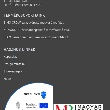
E-mail:
kattintson
kritikus kérdések időben láthatóvá válnak, a
Hétfő - Péntek: 09:00- 17:00
felelősségi pontok egyértelműek, és a döntések a
megfelelő projektfázisban születnek meg. A SIMO a
TERMÉKCSOPORTJAINK
tervezési, gyártási és kivitelezési szempontokat egy
SIMO GROUP saját gyártású magyar üvegfalak
rendszerben vizsgálja, hogy a bizonytalanság ne a
KOMANDOR Walls mozgatható térelválasztó falak
helyszínen váljon láthatóvá. Mely kérdéseket érdemes
lezárni még az ajánlatkérés előtt? Egyeztessen műszaki
FECO német prémium térelválasztó megoldások
szakértőnkkel a projekt aktuális fázisáról.
HASZNOS LINKEK
Kapcsolat
Szolgáltatásaink
Érdekességek
News