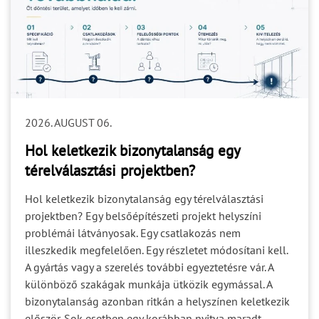
2026. AUGUST 06.
Hol keletkezik bizonytalanság egy
térelválasztási projektben?
Hol keletkezik bizonytalanság egy térelválasztási
projektben? Egy belsőépítészeti projekt helyszíni
problémái látványosak. Egy csatlakozás nem
illeszkedik megfelelően. Egy részletet módosítani kell.
A gyártás vagy a szerelés további egyeztetésre vár. A
különböző szakágak munkája ütközik egymással. A
bizonytalanság azonban ritkán a helyszínen keletkezik
először. Sok esetben egy korábban nyitva maradt