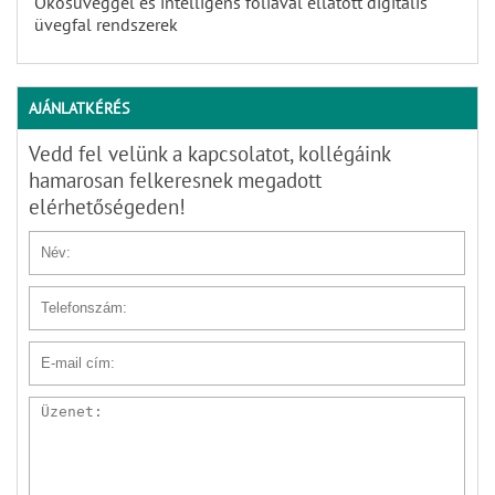
Okosüveggel és intelligens fóliával ellátott digitális
üvegfal rendszerek
AJÁNLATKÉRÉS
Vedd fel velünk a kapcsolatot, kollégáink
hamarosan felkeresnek megadott
elérhetőségeden!
Név
Telefonszám
E-mail cím
Üzenet