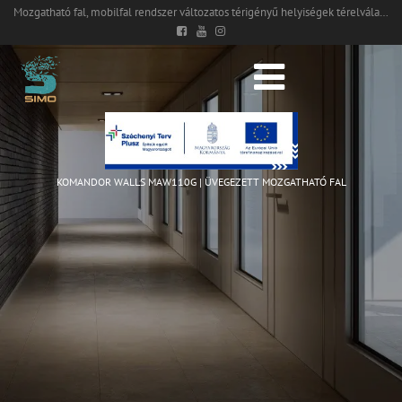
Mozgatható fal, mobilfal rendszer változatos térigényű helyiségek térelválasztásához
KOMANDOR WALLS MAW110G | ÜVEGEZETT MOZGATHATÓ FAL