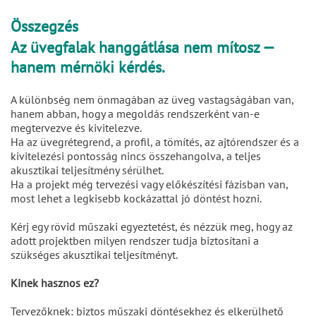
Összegzés
Az üvegfalak hanggátlása nem mítosz —
hanem mérnöki kérdés.
A különbség nem önmagában az üveg vastagságában van,
hanem abban, hogy a megoldás rendszerként van-e
megtervezve és kivitelezve.
Ha az üvegrétegrend, a profil, a tömítés, az ajtórendszer és a
kivitelezési pontosság nincs összehangolva, a teljes
akusztikai teljesítmény sérülhet.
Ha a projekt még tervezési vagy előkészítési fázisban van,
most lehet a legkisebb kockázattal jó döntést hozni.
Kérj egy rövid műszaki egyeztetést, és nézzük meg, hogy az
adott projektben milyen rendszer tudja biztosítani a
szükséges akusztikai teljesítményt.
Kinek hasznos ez?
Tervezőknek: biztos műszaki döntésekhez és elkerülhető