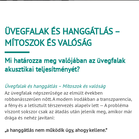
ÜVEGFALAK ÉS HANGGÁTLÁS –
MÍTOSZOK ÉS VALÓSÁG
Mi határozza meg valójában az üvegfalak
akusztikai teljesítményét?
Üvegfalak és hanggátlás – Mítoszok és valóság
Az üvegfalak népszerűsége az elmúlt években
robbanásszerűen nőtt. A modern irodákban a transzparencia,
a fény és a letisztult térszervezés alapelv lett — A probléma
viszont sokszor csak az átadás után jelenik meg, amikor már
drága és nehéz javítani:
„a hanggátlás nem működik úgy, ahogy kellene.”