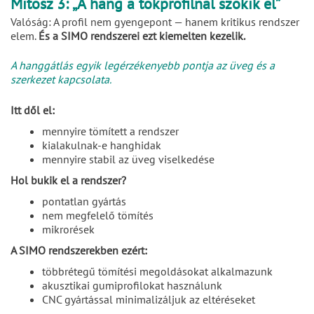
Mítosz 3: „A hang a tokprofilnál szökik el”
Valóság: A profil nem gyengepont — hanem kritikus rendszer
elem.
És a SIMO rendszerei ezt kiemelten kezelik.
A hanggátlás egyik legérzékenyebb pontja az üveg és a
szerkezet kapcsolata.
Itt dől el:
mennyire tömített a rendszer
kialakulnak-e hanghidak
mennyire stabil az üveg viselkedése
Hol bukik el a rendszer?
pontatlan gyártás
nem megfelelő tömítés
mikrorések
A SIMO rendszerekben ezért:
többrétegű tömítési megoldásokat alkalmazunk
akusztikai gumiprofilokat használunk
CNC gyártással minimalizáljuk az eltéréseket