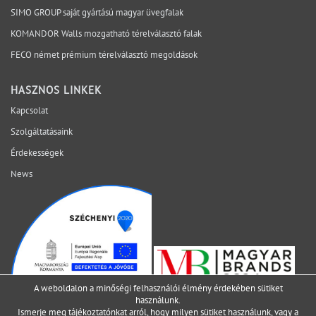
tervezési, gyártási és kivitelezési szempontokat egy
SIMO GROUP saját gyártású magyar üvegfalak
rendszerben vizsgálja, hogy a bizonytalanság ne a
KOMANDOR Walls mozgatható térelválasztó falak
helyszínen váljon láthatóvá. Mely kérdéseket érdemes
lezárni még az ajánlatkérés előtt? Egyeztessen műszaki
FECO német prémium térelválasztó megoldások
szakértőnkkel a projekt aktuális fázisáról.
HASZNOS LINKEK
Kapcsolat
Szolgáltatásaink
Érdekességek
News
A weboldalon a minőségi felhasználói élmény érdekében sütiket
használunk.
Ismerje meg tájékoztatónkat arról, hogy milyen sütiket használunk, vagy a