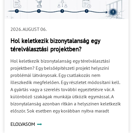
2026. AUGUST 06.
Hol keletkezik bizonytalanság egy
térelválasztási projektben?
Hol keletkezik bizonytalanság egy térelválasztási
projektben? Egy belsőépítészeti projekt helyszíni
problémái látványosak. Egy csatlakozás nem
illeszkedik megfelelően. Egy részletet módosítani kell.
A gyártás vagy a szerelés további egyeztetésre vár. A
különböző szakágak munkája ütközik egymással. A
bizonytalanság azonban ritkán a helyszínen keletkezik
először. Sok esetben egy korábban nyitva maradt
kérdés halad tovább a projekt következő fázisaiba. Ami
ELOLVASOM
a tervezés során még kisebb részletnek tűnik, az a
gyártásban már döntési akadály, a kivitelezésben pedig