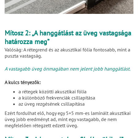
Mítosz 2: „A hanggátlást az üveg vastagsága
határozza meg”
Valóság: A rétegrend és az akusztikai fólia fontosabb, mint a
puszta vastagság.
A vastagabb üveg önmagában nem jelent jobb hanggátlást.
A kulcs tényezők:
a rétegek közötti akusztikai fólia
a különböző frekvenciák csillapítása
az üveg rezgésének csillapítása
Ezért fordulhat elő, hogy egy 5+5 mm-es laminált akusztikai
üveg jobb eredményt ad, mint egy vastagabb, de nem
megfelelően rétegzett edzett üveg.