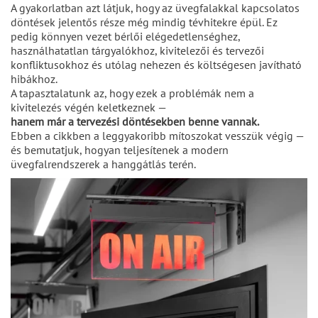
A gyakorlatban azt látjuk, hogy az üvegfalakkal kapcsolatos
döntések jelentős része még mindig tévhitekre épül. Ez
pedig könnyen vezet bérlői elégedetlenséghez,
használhatatlan tárgyalókhoz, kivitelezői és tervezői
konfliktusokhoz és utólag nehezen és költségesen javítható
hibákhoz.
A tapasztalatunk az, hogy ezek a problémák nem a
kivitelezés végén keletkeznek —
hanem már a tervezési döntésekben benne vannak.
Ebben a cikkben a leggyakoribb mítoszokat vesszük végig —
és bemutatjuk, hogyan teljesítenek a modern
üvegfalrendszerek a hanggátlás terén.