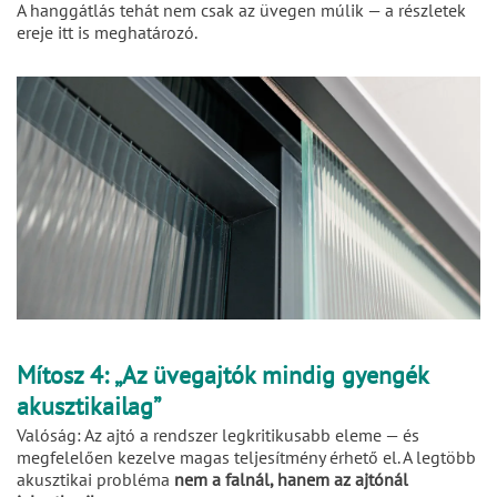
A hanggátlás tehát nem csak az üvegen múlik — a részletek
ereje itt is meghatározó.
Mítosz 4: „Az üvegajtók mindig gyengék
akusztikailag”
Valóság: Az ajtó a rendszer legkritikusabb eleme — és
megfelelően kezelve magas teljesítmény érhető el. A legtöbb
akusztikai probléma
nem a falnál, hanem az ajtónál