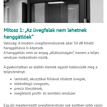
Mítosz 1: „Az üvegfalak nem lehetnek
hanggátlóak”
Valóság: A modern üvegfalrendszerek akár 50 dB feletti
hanggátlásra is képesek.
A hanggátlás nem az anyag „átlátszóságán”, hanem a teljes
rendszer működésén múlik.
A gyakorlatban az alábbi elemek együtt határozzák meg a
teljesítményt:
laminált, akusztikai fóliával ellátott üvegek,
többrétegű üvegezés,
precíz illesztések,
megfelelő profil- és tömítési rendszer
Egy jól megtervezett üvegfalrendszer sok esetben jobb valós