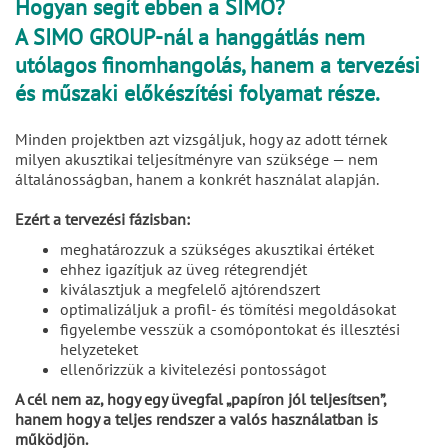
Hogyan segít ebben a SIMO?
A SIMO GROUP-nál a hanggátlás nem
utólagos finomhangolás, hanem a tervezési
és műszaki előkészítési folyamat része.
Minden projektben azt vizsgáljuk, hogy az adott térnek
milyen akusztikai teljesítményre van szüksége — nem
általánosságban, hanem a konkrét használat alapján.
Ezért a tervezési fázisban:
meghatározzuk a szükséges akusztikai értéket
ehhez igazítjuk az üveg rétegrendjét
kiválasztjuk a megfelelő ajtórendszert
optimalizáljuk a profil- és tömítési megoldásokat
figyelembe vesszük a csomópontokat és illesztési
helyzeteket
ellenőrizzük a kivitelezési pontosságot
A cél nem az, hogy egy üvegfal „papíron jól teljesítsen”,
hanem hogy a teljes rendszer a valós használatban is
működjön.