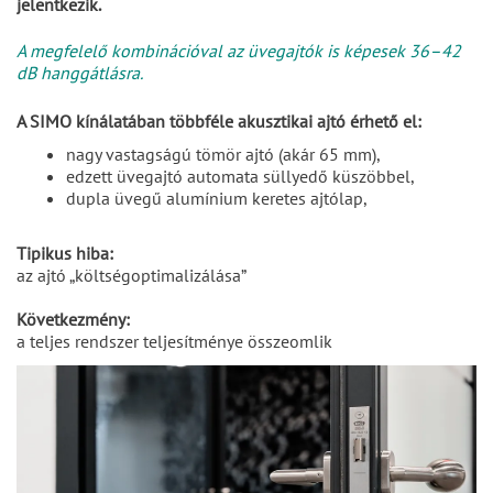
jelentkezik.
A megfelelő kombinációval az üvegajtók is képesek 36–42
dB hanggátlásra.
A SIMO kínálatában többféle akusztikai ajtó érhető el:
nagy vastagságú tömör ajtó (akár 65 mm),
edzett üvegajtó automata süllyedő küszöbbel,
dupla üvegű alumínium keretes ajtólap,
Tipikus hiba:
az ajtó „költségoptimalizálása”
Következmény:
a teljes rendszer teljesítménye összeomlik