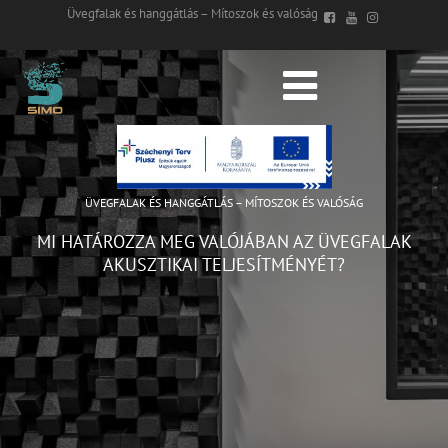
Üvegfalak és hanggátlás – Mítoszok és valóság
ÜVEGFALAK ÉS HANGGÁTLÁS – MÍTOSZOK ÉS VALÓSÁG
MI HATÁROZZA MEG VALÓJÁBAN AZ ÜVEGFALAK
AKUSZTIKAI TELJESÍTMÉNYÉT?