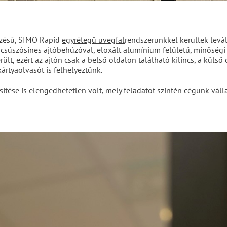
ezésű, SIMO Rapid
egyrétegű üvegfal
rendszerünkkel kerültek levál
csúszósines ajtóbehúzóval, eloxált alumínium felületű, minőségi aj
lt, ezért az ajtón csak a belső oldalon található kilincs, a kül
kártyaolvasót is felhelyeztünk.
tése is elengedhetetlen volt, mely feladatot szintén cégünk váll