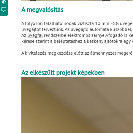
A megvalósítás
A folyosón található irodák víztiszta 10 mm ESG üveg
üvegajtót terveztünk. Az üvegajtó automata küszöbbel, 
Az
üvegfal
rendszerbe elektromos zárnyelvfogadó is kerü
kérése szerint a beléptetéshez a keskeny ajtótokra egy 
A kivitelezés megkezdése előtt az álmennyezet megerősí
Az elkészült projekt képekben