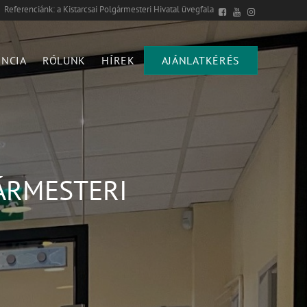
Referenciánk: a Kistarcsai Polgármesteri Hivatal üvegfala
ENCIA
RÓLUNK
HÍREK
AJÁNLATKÉRÉS
GÁRMESTERI