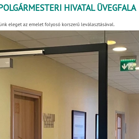
 POLGÁRMESTERI HIVATAL ÜVEGFALA
ünk eleget az emelet folyosó korszerű leválasztásával.