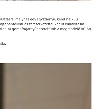
asztásra, melyhez egy egyszárnyú, keret nélküli
tópántokkal és zárszerkezettel került kialakításra.
ső oldalra gombfogantyút szereltünk. A megrendelő külön
alta.