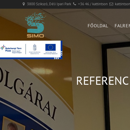
3800 Szikszó, Déli Ipari Park
+36 46 / kattintson
kattintso
FŐOLDAL
FALRE
REFERENCI