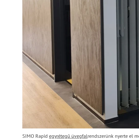
SIMO Rapid
egyrétegű üvegfal
rendszerünk nyerte el me