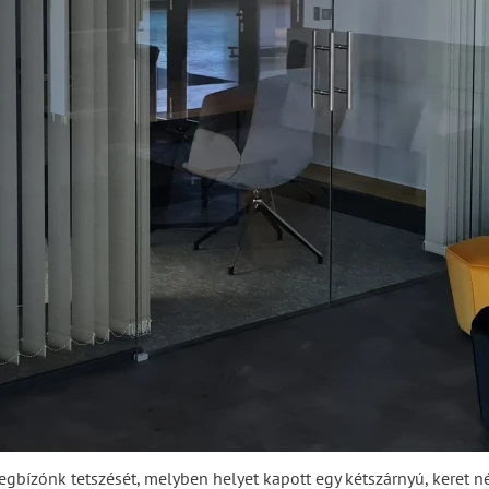
gbízónk tetszését, melyben helyet kapott egy kétszárnyú, keret nél