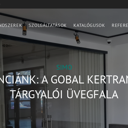
n
NDSZEREK
SZOLGÁLTATÁSOK
KATALÓGUSOK
REFER
SIMO
NCIÁNK: A GOBAL KERTRAN
TÁRGYALÓI ÜVEGFALA