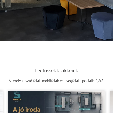
Legfrissebb cikkeink
A térelválasztó falak, mobilfalak és üvegfalak specialistájától