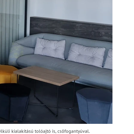
küli kialakítású tolóajtó is, csőfogantyúval.