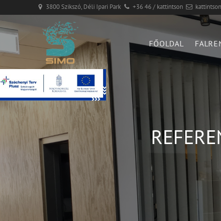
3800 Szikszó, Déli Ipari Park
+36 46 / kattintson
kattintso
FŐOLDAL
FALRE
REFERE