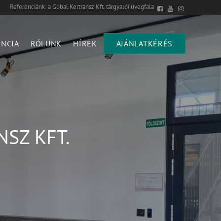
Referenciánk: a Gobal Kertransz Kft. tárgyalói üvegfala
ENCIA
RÓLUNK
HÍREK
AJÁNLATKÉRÉS
SZ KFT.