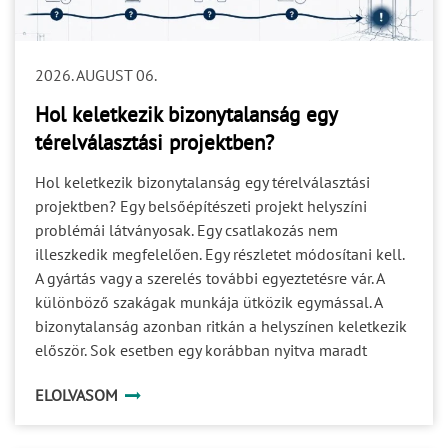
2026. AUGUST 06.
Hol keletkezik bizonytalanság egy
térelválasztási projektben?
Hol keletkezik bizonytalanság egy térelválasztási
projektben? Egy belsőépítészeti projekt helyszíni
problémái látványosak. Egy csatlakozás nem
illeszkedik megfelelően. Egy részletet módosítani kell.
A gyártás vagy a szerelés további egyeztetésre vár. A
különböző szakágak munkája ütközik egymással. A
bizonytalanság azonban ritkán a helyszínen keletkezik
először. Sok esetben egy korábban nyitva maradt
kérdés halad tovább a projekt következő fázisaiba. Ami
ELOLVASOM
a tervezés során még kisebb részletnek tűnik, az a
gyártásban már döntési akadály, a kivitelezésben pedig
idő-, költség- vagy minőségi kockázat lehet. A