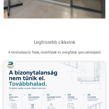
Legfrissebb cikkeink
A térelválasztó falak, mobilfalak és üvegfalak specialistájától