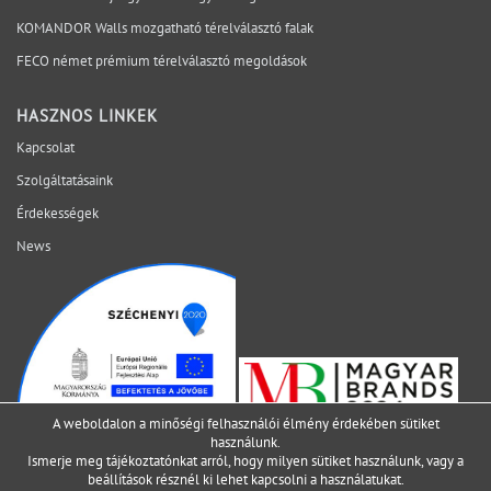
rendszerben vizsgálja, hogy a bizonytalanság ne a
KOMANDOR Walls mozgatható térelválasztó falak
helyszínen váljon láthatóvá. Mely kérdéseket érdemes
lezárni még az ajánlatkérés előtt? Egyeztessen műszaki
FECO német prémium térelválasztó megoldások
szakértőnkkel a projekt aktuális fázisáról.
HASZNOS LINKEK
Kapcsolat
Szolgáltatásaink
Érdekességek
News
A weboldalon a minőségi felhasználói élmény érdekében sütiket
használunk.
Ismerje meg tájékoztatónkat arról, hogy milyen sütiket használunk, vagy a
beállítások
résznél ki lehet kapcsolni a használatukat.