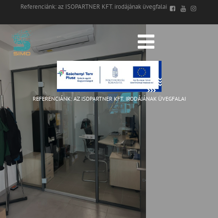
Referenciánk: az ISOPARTNER KFT. irodájának üvegfalai
REFERENCIÁNK: AZ ISOPARTNER KFT. IRODÁJÁNAK ÜVEGFALAI