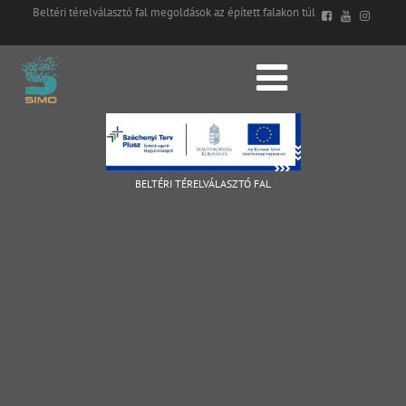
Beltéri térelválasztó fal megoldások az épített falakon túl
BELTÉRI TÉRELVÁLASZTÓ FAL