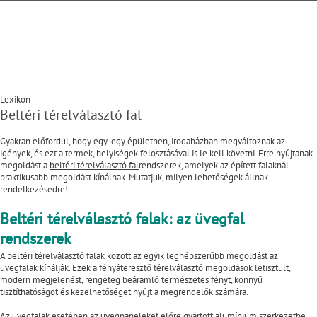
Lexikon
Beltéri térelválasztó fal
Gyakran előfordul, hogy egy-egy épületben, irodaházban megváltoznak az
igények, és ezt a termek, helyiségek felosztásával is le kell követni. Erre nyújtanak
megoldást a
beltéri térelválasztó fal
rendszerek, amelyek az épített falaknál
praktikusabb megoldást kínálnak. Mutatjuk, milyen lehetőségek állnak
rendelkezésedre!
Beltéri térelválasztó falak: az üvegfal
rendszerek
A beltéri térelválasztó falak között az egyik legnépszerűbb megoldást az
üvegfalak kínálják. Ezek a fényáteresztő térelválasztó megoldások letisztult,
modern megjelenést, rengeteg beáramló természetes fényt, könnyű
tisztíthatóságot és kezelhetőséget nyújt a megrendelők számára.
Az
üvegfal
ak esetében az üvegpaneleket előre gyártott alumínium szerkezetbe