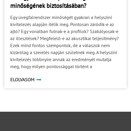
ütemezés Egy helyes műszaki döntés is kockázatot
minőségének biztosításában?
okozhat, ha túl későn születik meg. A tervezési,
jóváhagyási, gyártási, szállítási és kivitelezési folyamat
Egy üvegfalrendszer minőségét gyakran a helyszíni
egymásra épül. Ha az egyik szakasz nyitott kérdéseket
kivitelezés alapján ítélik meg. Pontosan záródik-e az
ad tovább a következőnek, a bizonytalanság végigfut a
ajtó? Egy vonalban futnak-e a profilok? Szabályosak-e
teljes ütemezésen. A gyártási idő önmagában ezért nem
az illesztések? Megfelelő-e az akusztikai teljesítmény?
írja le a projekt teljes időigényét. Figyelembe kell
Ezek mind fontos szempontok, de a válaszok nem
venni: a szükséges műszaki egyeztetéseket; a
kizárólag a szerelés napján születnek meg. A helyszíni
dokumentumok jóváhagyását; a helyszíni felmérést; a
kivitelezés többnyire annak az eredményét mutatja
fogadószerkezetek készültségét; a logisztikai és
meg, hogy milyen pontossággal történt a
szerelési feltételeket. 5. A teljesítménykövetelmények
gyártmánytervezés, a profilok megmunkálása, az
ELOLVASOM
Egy rendszer akkor megfelelő, ha nemcsak fizikailag
üvegek megrendelése és a különböző szereplők
beépíthető, hanem a használat során is teljesíti a vele
koordinációja. Egy prémium üvegfalrendszer minősége
szemben támasztott elvárásokat. A megjelenés mellett
ezért jóval azelőtt eldől, hogy az első elem
fontos lehet például: az akusztikai működés; a privát
megérkezne a helyszínre.
kommunikáció támogatása; a használati intenzitás; a
karbantarthatóság; a javíthatóság; a későbbi
átalakíthatóság. Ha ezek a szempontok csak a
termékválasztás után kerülnek elő, könnyen kiderülhet,