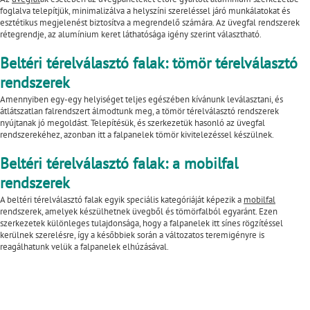
foglalva telepítjük, minimalizálva a helyszíni szereléssel járó munkálatokat és
esztétikus megjelenést biztosítva a megrendelő számára. Az üvegfal rendszerek
rétegrendje, az alumínium keret láthatósága igény szerint választható.
Beltéri térelválasztó falak: tömör térelválasztó
rendszerek
Amennyiben egy-egy helyiséget teljes egészében kívánunk leválasztani, és
átlátszatlan falrendszert álmodtunk meg, a tömör térelválasztó rendszerek
nyújtanak jó megoldást. Telepítésük, és szerkezetük hasonló az üvegfal
rendszerekéhez, azonban itt a falpanelek tömör kivitelezéssel készülnek.
Beltéri térelválasztó falak: a mobilfal
rendszerek
A beltéri térelválasztó falak egyik speciális kategóriáját képezik a
mobilfal
rendszerek, amelyek készülhetnek üvegből és tömörfalból egyaránt. Ezen
szerkezetek különleges tulajdonsága, hogy a falpanelek itt sínes rögzítéssel
kerülnek szerelésre, így a későbbiek során a változatos teremigényre is
reagálhatunk velük a falpanelek elhúzásával.