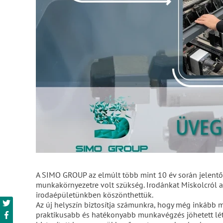
A SIMO GROUP az elmúlt több mint 10 év során jelent
munkakörnyezetre volt szükség. Irodánkat Miskolcról a 
irodaépületünkben köszönthettük.
Az új helyszín biztosítja számunkra, hogy még inkább me
praktikusabb és hatékonyabb munkavégzés jöhetett létre