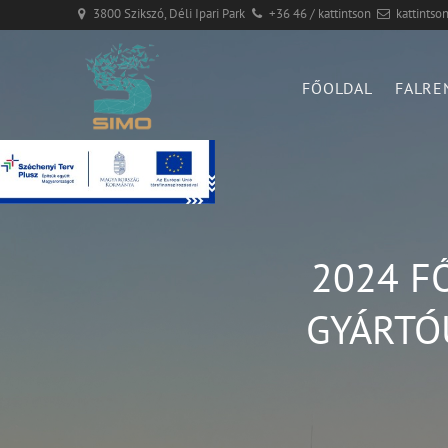
3800 Szikszó, Déli Ipari Park
+36 46 / kattintson
kattintso
FŐOLDAL
FALRE
2024 FŐ
GYÁRTÓ