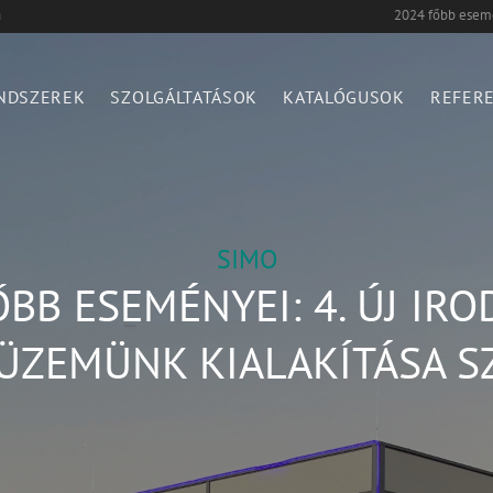
n
2024 főbb esemén
NDSZEREK
SZOLGÁLTATÁSOK
KATALÓGUSOK
REFER
SIMO
BB ESEMÉNYEI: 4. ÚJ IR
ÜZEMÜNK KIALAKÍTÁSA S