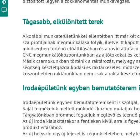
biztosított legyen a zökkenőmentes munkavégzés.
Tágasabb, elkülönített terek
A korábbi munkaterületünkkel ellentétben itt már két c
szálprofiljainak megmunkálása folyik, illetve itt kapot
minőségben történő előállításában és a rövid átfutású h
CNC megmunkálóközpontunkban az ajtótokokat és keret
Másik csarnokunkban történik a raktározás, mely egy nag
segítség készletgazdálkodási és raktárkezelési módszer
köszönhetően raktárunkban nem csak a raktárkészletünk
Irodaépületünk egyben bemutatóterem i
Irodaépületünk egyben bemutatóteremként is szolgál,
Saját termékeink mellett működés közben mutatjuk be a
Tárgyalónkban örömmel fogadjuk meglévő és leendő par
Az új iroda kialakításakor a fentieken kívül arra is fi
produktivitásához.
Az új helyszín egy új fejezet is cégünk életében, mely 