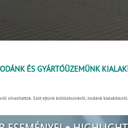
 IRODÁNK ÉS GYÁRTÓÜZEMÜNK KIALAK
l olvashattok. Szót ejtünk költözésünkről, irodánk kialakításról, 