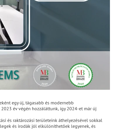
eként egy új, tágasabb és modernebb
r 2023 év végén hozzáláttunk, így 2024-et már új
ási és raktározási területeink áthelyezésével sokkal
legek és irodák jól elkülöníthetőek legyenek, és