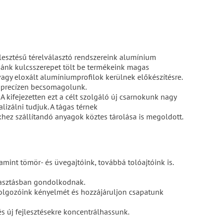
jlesztésű térelválasztó rendszereink alumínium
ógiánk kulcsszerepet tölt be termékeink magas
 vagy eloxált alumíniumprofilok kerülnek előkészítésre.
 precízen becsomagolunk.
A kifejezetten ezt a célt szolgáló új csarnokunk nagy
izálni tudjuk. A tágas térnek
hez szállítandó anyagok köztes tárolása is megoldott.
amint tömör- és üvegajtóink, továbbá tolóajtóink is.
álasztásban gondolkodnak.
a dolgozóink kényelmét és hozzájáruljon csapatunk
és új fejlesztésekre koncentrálhassunk.