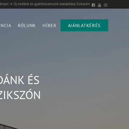
yei: 4. Új irodánk és gyártóüzemünk kialakítása Szikszón
ENCIA
RÓLUNK
HÍREK
AJÁNLATKÉRÉS
ODÁNK ÉS
ZIKSZÓN