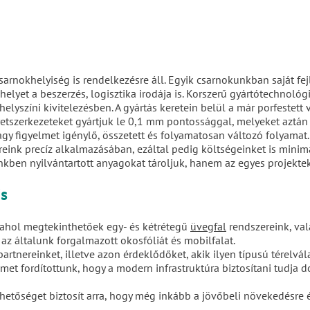
sarnokhelyiség is rendelkezésre áll. Egyik csarnokunkban saját fe
t helyet a beszerzés, logisztika irodája is. Korszerű gyártótechnol
elyszíni kivitelezésben. A gyártás keretein belül a már porfestett
szerkezeteket gyártjuk le 0,1 mm pontossággal, melyeket aztán
y figyelmet igénylő, összetett és folyamatosan változó folyamat. 
eink precíz alkalmazásában, ezáltal pedig költségeinket is minimal
ben nyilvántartott anyagokat tároljuk, hanem az egyes projektek
s
 ahol megtekinthetőek egy- és kétrétegű
üvegfal
rendszereink, val
z általunk forgalmazott okosfóliát és mobilfalat.
tnereinket, illetve azon érdeklődőket, akik ilyen típusú térelv
gyelmet fordítottunk, hogy a modern infrastruktúra biztosítani tudj
lehetőséget biztosít arra, hogy még inkább a jövőbeli növekedésre 