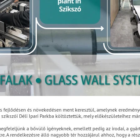
ős fejlődésen és növekedésen ment keresztül, amelynek eredmény
szikszói Déli Ipari Parkba költöztettük, mely előkészületeihez má
gfeleljünk a bővülő igényeknek, emellett pedig az irodai, a gyárt
. A rendelkezésre álló nagyobb tér hozzájárul ahhoz, hogy a rész