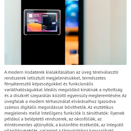
A modern irodaterek kialakításában az üveg térelválasztó
rendszerek letisztult megjelenésükkel, természetes
fényáteresztő képességükkel és funkcionális
variálhatóságukkal ideális megoldást kínálnak a nyitottság
és a diszkrét szeparálás közötti egyensúly megteremtésére. Az
üvegfalak a modern térhasználat elvárásaihoz igazodva
számos digitális megoldással bővíthetők. Az esztétikus
megjelenés mellé intelligens funkciók is társíthatók: ilyenek
például a beléptető rendszerek, az okosfóliák, az
érintésmentes ajtónyitók, a különféle érzékelők, az integrált
világításvezérlés, valamint a tárgyalókhoz kapcsolható