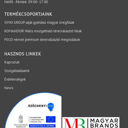
Hétfő - Péntek: 09:00- 17:00
túlmutat azon, hogy egyszerű burkolóelemként
működjenek. Segítségükkel: esztétikusan
TERMÉKCSOPORTJAINK
elhelyezhetők a kapcsolók, aljzatok és vezérlők,
SIMO GROUP saját gyártású magyar üvegfalak
rendezett módon vezethetők el a kábelek, könnyebbé
KOMANDOR Walls mozgatható térelválasztó falak
válik a későbbi karbantartás, egyszerűbbé válik az
FECO német prémium térelválasztó megoldások
esetleges bővítés vagy átalakítás, miközben a tér
egységes vizuális megjelenése is megmarad. Ez
különösen fontos olyan irodákban, ahol a
HASZNOS LINKEK
funkcionalitásnak és a megjelenésnek egyszerre
Kapcsolat
Szolgáltatásaink
Érdekességek
News