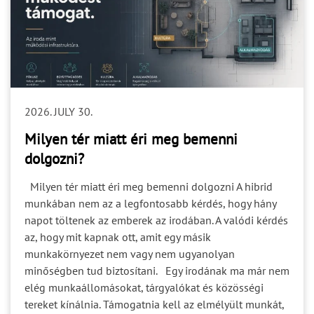
2026. JULY 30.
Milyen tér miatt éri meg bemenni
dolgozni?
Milyen tér miatt éri meg bemenni dolgozni A hibrid munkában nem az a legfontosabb kérdés, hogy hány napot töltenek az emberek az irodában. A valódi kérdés az, hogy mit kapnak ott, amit egy másik munkakörnyezet nem vagy nem ugyanolyan minőségben tud biztosítani. Egy irodának ma már nem elég munkaállomásokat, tárgyalókat és közösségi tereket kínálnia. Támogatnia kell az elmélyült munkát, az együttműködést, a bizalmas kommunikációt, a tudásátadást és a szervezet változását is. A jó iroda ezért nem egyszerűen egy hely, ahová be lehet menni dolgozni. A szervezeti működés fizikai infrastruktúrája. Az iroda értékét nem a jelenléti napok száma mutatja A jelenléti szabályzat meghatározhatja, mikor kell bent lenni. Arra azonban nem ad választ, hogy miért érdemes bent lenni. Ha az iroda ugyanazt kínálja, mint az otthoni munkakörnyezet — egy asztalt, egy széket és egy online meetingekkel terhelt napot —, akkor nehéz valódi többletértéket kapcsolni hozzá. Különösen akkor, ha az utazás után a munkatársak ugyanúgy fejhallgatóban ülnek, mint otthon. A kihasználtság ráadásul nem azonos a jól működő térrel. Egy iroda lehet tele úgy is, hogy közben: nehéz benne koncentrálni; nincs szabad hely egy rövid egyeztetéshez; a tárgyalók nem támogatják megfelelően a hibrid meetingeket; a bizalmas beszélgetések kihallatszanak; a munkatársak folyamatosan ideiglenes megoldásokkal próbálnak alkalmazkodni. A Gensler Research Institute 2026-os globális felmérésében a válaszadók kétharmada jelezte, hogy valamilyen saját megoldással próbálja kompenzálni a munkakörnyezete hiányosságait. A zaj és a megfelelő meetingterek elérhetősége továbbra is a megoldatlan problémák között szerepelt. A kutatás 16 459, időnként irodában dolgozó munkavállaló válaszaira épült 16 országból. A kérdés tehát nem pusztán az, hogy hány ember van bent. Hanem az, hogy a rendelkezésükre álló tér mennyire támogatja azt a munkát, amelyet el szeretnének végezni. Négy működési feladat, amelyet a térnek támogatnia kell 1. Fókusz: legyen hely az elmélyült munkához A modern iroda gyakran az együttműködésre helyezi a hangsúlyt. Ez indokolt, hiszen a személyes találkozás egyik legfontosabb értéke éppen a gyorsabb egyeztetés, a közös gondolkodás és a tudás informális áramlása. Az együttműködés azonban nem szünteti meg az egyéni munka szükségességét. Egy elemzés, ajánlat, műszaki dokumentáció vagy vezetői döntés előkészítése hosszabb, megszakításoktól mentes figyelmet igényelhet. Ha ezek a feladatok ugyanabban az akusztikai környezetben zajlanak, ahol telefonhívások, spontán beszélgetések és online meetingek követik egymást, a probléma nem feltétlenül az iroda nyitottsága. Inkább az, hogy eltérő munkamódok kerültek ugyanabba a térhelyzetbe. Képzeljünk el egy munkatársat, akinek másfél órán keresztül egy összetett pénzügyi vagy műszaki anyagon kell dolgoznia. Közvetlenül mellette két kolléga online tárgyalást tart, a mögötte lévő asztalnál pedig egy projektcsapat egyeztet. Ilyen környezetben a fejhallgató egyéni védekezés lehet, de nem helyettesíti a tudatos térszervezést. A releváns kutatások az érthető emberi beszédet az egyik legzavaróbb irodai zajforrásként azonosítják. A nyitott terekben végzett vizsgálatok rendszeresen összekapcsolják a beszédzajt a nagyobb zavaró hatással, a koncentrációs nehézségekkel és a privát szféra csökkenésével. A fókusz támogatása ezért nem egyetlen csendes szoba kijelölésével oldható meg. Vizsgálni kell: a beszédzaj terjedését; a közlekedési útvonalakat; a vizuális zavaró ingereket; a rövid és hosszabb koncentrációt igénylő feladatokat; valamint azt, hogy a munkatársak mennyire könnyen találnak megfelelő helyet az adott feladathoz. Nem az a cél, hogy az iroda minden pontja csendes legyen. Az a cél, hogy legyen valódi választási lehetőség. 2. Együttműködés: ne csak tárgyaló legyen, hanem megfelelő hely Az „együttműködés” sokféle tevékenységet jelent. Más környezetre van szükség egy gyors, kétfős egyeztetéshez, egy hatfős projektmeetinghez, egy kreatív workshophoz vagy egy olyan vezetői megbeszéléshez, amelyen többen online vesznek részt. A hagyományos tárgyalóközpontú iroda gyakran azért válik túlterheltté, mert minden beszélgetést ugyanabba a tértípusba terel. Egy húszperces egyeztetés ugyanazért a helyiségért versenyez, mint egy kétórás workshop vagy egy bizalmas HR-beszélgetés. A jól kialakított munkakörnyezet nem feltétlenül több tárgyalót jelent. Inkább pontosabban differenciált helyzeteket: rövid egyeztetésre használható félprivát pontokat; kisebb csapatmunkára alkalmas tereket; megfelelő technológiával és akusztikával kialakított hibrid meetinghelyiségeket; nagyobb közös gondolkodást támogató workshoptereket; valamint olyan átmeneti zónákat, ahol egy spontán beszélgetés nem zavarja meg a környezetét. Egy hibrid meeting esetében például önmagában a képernyő nem elegendő. Fontos, hogy a távoli résztvevők hallják és lássák a jelenlévőket, követni tudják, ki beszél, és ne váljanak másodlagos szereplővé. Ehhez a technológiát, a világítást, az elrendezést és az akusztikai környezetet együtt kell kezelni. A jó együttműködési tér nem csupán összehozza az embereket. Segíti, hogy értsék egymást, majd a megbeszélés után vissza tudjanak térni az egyéni munkához. 3. Bizalom és kultúra: legyen tere a személyes kapcsolatnak A szervezeti kultúrát nem a falra helyezett értékek és nem önmagában az enteriőr stílusa teremti meg. A kultúra a mindennapi helyzetekben válik érzékelhetővé: amikor egy új kolléga figyelheti, hogyan dolgozik a csapat; amikor egy tapasztalt munkatárs informálisan átadja a tudását; amikor egy vezetőnek lehetősége van nyugodtan visszajelzést adni; vagy amikor egy nehéz kérdést biztonságos környezetben lehet megbeszélni. Ehhez az irodának többféle kapcsolódási szintet kell támogatnia: nyitott közösségi találkozást; kisebb, félprivát beszélgetést; csapaton belüli közös munkát; mentorálást és tanulást; valamint valóban bizalmas helyzeteket. Egy vizuálisan zárt helyiség azonban még nem feltétlenül alkalmas érzékeny beszélgetésre. A privát környezetet nem kizárólag az üveg vagy a fal névleges teljesítménye határozza meg. Az ajtó, a csatlakozások, az álmennyezet, a padló, a szomszédos terek és a teljes szerkezeti kialakítás együtt befolyásolja az eredményt. Ezért a bizalom térbeli feltételeit nem lehet pusztán esztétikai döntésként kezelni. A Gensler 2025-ös globális kutatása öt munkamódot különített el: egyéni munkát, személyes és virtuális együttműködést, tanulást, valamint társas kapcsolódást. A vizsgálat szerint a személyes közös munka és a társas kapcsolódás továbbra is érdemi része az irodai munkának, ezért a teret sem érdemes kizárólag munkaállomások és formális meetingek rendszerére szűkíteni. 4. Alkalmazkodás: a tér ne csak a jelenlegi szervezethez illeszkedjen Egy iroda több évre készül. A szervezet közben változik. Növekedhet vagy csökkenhet egy csapat létszáma. Új technológia jelenhet meg. Átalakulhat a jelenléti rend. Más arányban lehet szükség egyéni munkára és együttműködésre. Egy új projekt időszakosan több közös teret igényelhet, majd néhány hónap után ismét más felállás válhat indokolttá. Ha a tér kizárólag a jelenlegi szervezeti állapotot képezi le, könnyen előfordulhat, hogy néhány év múlva már nem támogatja megfelelően a működést. Az adaptálható iroda nem azt jelenti, hogy mindent naponta mozgatni kell. Azt jelenti, hogy a változás lehetősége már a hibrid iroda kialakítása során megjelenik. Ide tartozhat: az eltérő funkciókra használható tér; az áthelyezhető vagy módosítható térelválasztás; a rugalmas bútorozás; a technológiai infrastruktúra bővíthetősége; a gépészeti és elektromos rendszerek összehangolása; valamint a későbbi átalakítás műszaki és költségkövetkezményeinek mérlegelése. A 2026-os Gensler-kutatás az eredményes tanulási környezethez kapcsolódó tényezők között említi a kezelhető zajszintet, a rugalmasan rendezhető tárgyalóberendezést, a korszerű technológiát, továbbá a fókuszra és feltöltődésre alkalmas terek elérhetőségét. Ez is arra utal, hogy a munkahely teljesítménye nem egyetlen tértípuson, hanem több összehangolt feltételen múlik. Miért nem működik a „mindenre jó” iroda? Nincs olyan univerzális irodatípus, amely minden szervezetnek és minden munkafolyamatnak egyformán megfelel. A teljesen nyitott tér nem szükségszerűen rossz. A cellás rendszer sem automatikusan jó. A probléma akkor kezdődik, amikor egyetlen kialakítástól várjuk, hogy egyszerre támogassa az egymással ütköző igényeket. Tipikus konfliktus például, amikor: az online hívások és a koncentrációt igénylő munka ugyanabban a zónában zajlik; a spontán meetinghely közvetlenül a csendes terület mellett található; a nagy tárgyalókat rendszeresen egy-két ember használja; a bizalmasnak szánt helyiség csak vizuálisan zárt; a közösségi tér akusztikai hatása átterjed a munkaterületre; a fix kialakítás nem követi a csapatok változó méretét. Ezeket a feszültségeket nem lehet egyetlen termékkel megszüntetni. A térhasználatot, a funkciókat, az akusztikát, a technológiát és a térelválasztást rendszerként kell vizsgálni. A jó iroda nem mindenhol mindent kínál. Egyértelmű választási lehetőséget ad az adott feladathoz. Hogyan állapítható meg, hogy valóban működik-e az iroda? Az iroda minőségét nem kizárólag a fotók, a négyzetméter-hatékonyság vagy az átlagos kihasználtság mutatja meg. Érdemes megvizsgálni, hogyan működik a tér a mindennapokban. 1. Milyen munkamódok jellemzik a szervezetet? Mennyi időt igényel az egyéni koncentráció, a személyes együttműködés, az online egyeztetés, a tanulás vagy az informális kapcsolódás? Más térarányokra van szüksége egy fejlesztőcsapatnak, mint egy értékesítési, ügyfélszolgálati vagy vezetői szervezetnek. 2. Mely terek túlterheltek, és melyek maradnak üresen? A folyamatosan fog