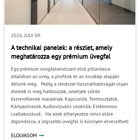
2026. JULY 09.
A technikai panelek: a részlet, amely
meghatározza egy prémium üvegfal
működését
Egy prémium üvegfalrendszert első pillantásra
általában az üveg, a profilok és az összkép alapján
ítélünk meg. Pedig a rendszer használhatóságát olyan
elemek is meg határozzák, amelyek szinte
észrevétlenek maradnak. Kapcsolók. Termosztátok.
Kártyaolvasók. Audiovizuális vezérlők. Elektromos
csatlakozások. Ha ezek elhelyezése nincs előre
átgondolva, a legszebb üvegfal is könnyen elveszítheti
egységes megjelenését. A helyszíni módosítások pedig
ELOLVASOM
nemcsak esztétikai kompromisszumokat