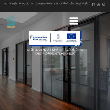
Az üvegfalak opcionális kiegészítője: a tárgyalófoglaltsági kijelző
AZ ÜVEGFALAK OPCIONÁLIS KIEGÉSZÍTŐJE: A
TÁRGYALÓFOGLALTSÁGI KIJELZŐ