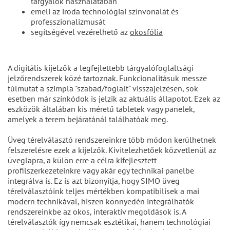
tárgyalók használatában
emeli az iroda technológiai színvonalát és
professzionalizmusát
segítségével vezérelhető az
okosfólia
A digitális kijelzők a legfejlettebb tárgyalófoglaltsági
jelzőrendszerek közé tartoznak. Funkcionalitásuk messze
túlmutat a szimpla "szabad/foglalt" visszajelzésen, sok
esetben már színkódok is jelzik az aktuális állapotot. Ezek az
eszközök általában kis méretű tabletek vagy panelek,
amelyek a terem bejáratánál találhatóak meg.
Üveg térelválasztó rendszereinkre több módon kerülhetnek
felszerelésre ezek a kijelzők. Kivitelezhetőek közvetlenül az
üveglapra, a külön erre a célra kifejlesztett
profilszerkezeteinkre vagy akár egy technikai panelbe
integrálva is. Ez is azt bizonyítja, hogy SIMO üveg
térelválasztóink teljes mértékben kompatibilisek a mai
modern technikával, hiszen könnyedén integrálhatók
rendszereinkbe az okos, interaktív megoldások is. A
térelválasztók így nemcsak esztétikai, hanem technológiai