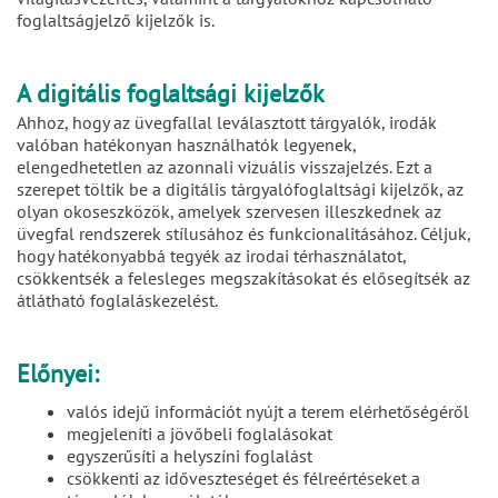
foglaltságjelző kijelzők is.
A digitális foglaltsági kijelzők
Ahhoz, hogy az üvegfallal leválasztott tárgyalók, irodák
valóban hatékonyan használhatók legyenek,
elengedhetetlen az azonnali vizuális visszajelzés. Ezt a
szerepet töltik be a digitális tárgyalófoglaltsági kijelzők, az
olyan okoseszközök, amelyek szervesen illeszkednek az
üvegfal rendszerek stílusához és funkcionalitásához. Céljuk,
hogy hatékonyabbá tegyék az irodai térhasználatot,
csökkentsék a felesleges megszakításokat és elősegítsék az
átlátható foglaláskezelést.
Előnyei:
valós idejű információt nyújt a terem elérhetőségéről
megjeleníti a jövőbeli foglalásokat
egyszerűsíti a helyszíni foglalást
csökkenti az időveszteséget és félreértéseket a