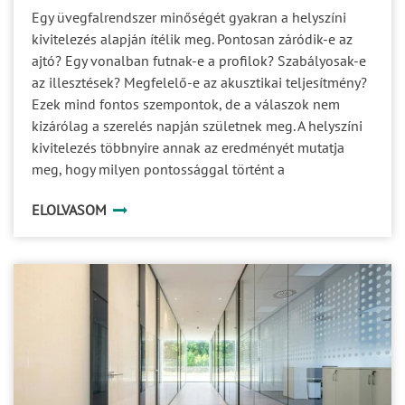
Egy üvegfalrendszer minőségét gyakran a helyszíni
kivitelezés alapján ítélik meg. Pontosan záródik-e az
ajtó? Egy vonalban futnak-e a profilok? Szabályosak-e
az illesztések? Megfelelő-e az akusztikai teljesítmény?
Ezek mind fontos szempontok, de a válaszok nem
kizárólag a szerelés napján születnek meg. A helyszíni
kivitelezés többnyire annak az eredményét mutatja
meg, hogy milyen pontossággal történt a
gyártmánytervezés, a profilok megmunkálása, az
ELOLVASOM
üvegek megrendelése és a különböző szereplők
koordinációja. Egy prémium üvegfalrendszer minősége
ezért jóval azelőtt eldől, hogy az első elem
megérkezne a helyszínre.