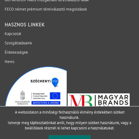
helyszínen váljon láthatóvá. Mely kérdéseket érdemes
lezárni még az ajánlatkérés előtt? Egyeztessen műszaki
FECO német prémium térelválasztó megoldások
szakértőnkkel a projekt aktuális fázisáról.
HASZNOS LINKEK
Kapcsolat
Szolgáltatásaink
Érdekességek
News
A weboldalon a minőségi felhasználói élmény érdekében sütiket
használunk.
Ismerje meg tájékoztatónkat arról, hogy milyen sütiket használunk, vagy a
beállítások
résznél ki lehet kapcsolni a használatukat.