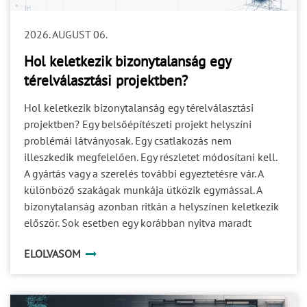
2026. AUGUST 06.
Hol keletkezik bizonytalanság egy
térelválasztási projektben?
Hol keletkezik bizonytalanság egy térelválasztási
projektben? Egy belsőépítészeti projekt helyszíni
problémái látványosak. Egy csatlakozás nem
illeszkedik megfelelően. Egy részletet módosítani kell.
A gyártás vagy a szerelés további egyeztetésre vár. A
különböző szakágak munkája ütközik egymással. A
bizonytalanság azonban ritkán a helyszínen keletkezik
először. Sok esetben egy korábban nyitva maradt
kérdés halad tovább a projekt következő fázisaiba. Ami
ELOLVASOM
a tervezés során még kisebb részletnek tűnik, az a
gyártásban már döntési akadály, a kivitelezésben pedig
idő-, költség- vagy minőségi kockázat lehet. A
projektbiztonság ezért nem egyetlen ellenőrzési pont