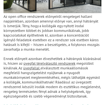
Az open office rendszerek előnyeiről rengeteget hallani
napjainkban, azonban amennyi előnye van, annyi hátrányát
is ismerjük. Tény, hogy a kollégák egy nyitott irodai
környezetben többet és jobban kommunikálnak, jobb
kapcsolatokat építhetnek ki, azonban a koncentrációt
igénylő feladatok esetében ez a rendszer sok esetben káros
hatásait is kifejti – hiszen a beszélgetés, a folytonos mozgás
zavarhatja a munka menetét.
Ennek előnyeit azonban élvezhetitek a hátrányok kizárásával
is, hiszen az
üvegfal térelválasztó rendszerek
megoldást
kínálnak. Az
üvegfallal
elválasztott munkaállomások
megfelelő hangszigetelést nyújtanak a nyugodt
munkakörnyezet megteremtéséhez, mégis láthatják egymást
a kollégák, kommunikálhatnak! Ráadásul az üvegezett
rendszerrel készült irodák modern és esztétikus megjelenést,
rengeteg természetes fényt adnak a helyiségeknek, így
egészségesebb és szebb végeredményt biztosítanak.