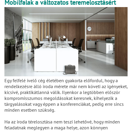
Mobilfalak a változatos teremelosztásért
Egy felfelé ívelő cég életében gyakorta előfordul, hogy a
rendelkezésre álló iroda mérete már nem követi az igényeket,
kicsivé, praktikátlanná válik. Ilyenkor a legtöbben először
kompromisszumos megoldásokat keresnek, kihelyezik a
tárgyalásokat vagy éppen a konferenciákat, pedig erre sincs
minden esetben szükség.
Ha az iroda térelosztása nem teszi lehetővé, hogy minden
feladatnak meglegyen a maga helye, azon könnyen