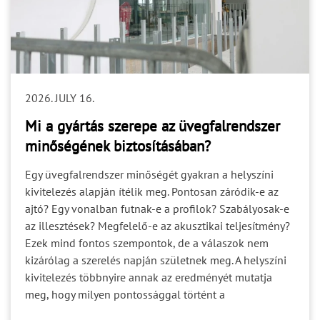
más szakágakkal való kapcsolatot? Ki jelzi, hogy a
helyszín alkalmas a szerelés megkezdésére? A
tisztázatlan felelősség nem feltétlenül okoz azonnal
problémát. Gyakran csak akkor válik láthatóvá, amikor
egy döntésre már a gyártásnak vagy a kivitelezésnek
lenne szüksége. A projektbiztonság egyik alapja ezért
2026. JULY 16.
nem csupán a feladatok kiosztása, hanem a döntési és
jóváhagyási felelősségek egyértelmű rögzítése. 4. Az
Mi a gyártás szerepe az üvegfalrendszer
ütemezés Egy helyes műszaki döntés is kockázatot
minőségének biztosításában?
okozhat, ha túl későn születik meg. A tervezési,
jóváhagyási, gyártási, szállítási és kivitelezési folyamat
Egy üvegfalrendszer minőségét gyakran a helyszíni
egymásra épül. Ha az egyik szakasz nyitott kérdéseket
kivitelezés alapján ítélik meg. Pontosan záródik-e az
ad tovább a következőnek, a bizonytalanság végigfut a
ajtó? Egy vonalban futnak-e a profilok? Szabályosak-e
teljes ütemezésen. A gyártási idő önmagában ezért nem
az illesztések? Megfelelő-e az akusztikai teljesítmény?
írja le a projekt teljes időigényét. Figyelembe kell
Ezek mind fontos szempontok, de a válaszok nem
venni: a szükséges műszaki egyeztetéseket; a
kizárólag a szerelés napján születnek meg. A helyszíni
dokumentumok jóváhagyását; a helyszíni felmérést; a
kivitelezés többnyire annak az eredményét mutatja
fogadószerkezetek készültségét; a logisztikai és
meg, hogy milyen pontossággal történt a
szerelési feltételeket. 5. A teljesítménykövetelmények
gyártmánytervezés, a profilok megmunkálása, az