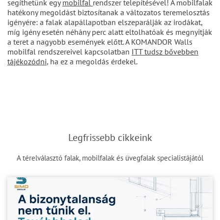
segíthetünk egy
mobilfal
rendszer telepítésével! A mobilfalak
hatékony megoldást biztosítanak a változatos teremelosztás
igényére: a falak alapállapotban elszeparálják az irodákat,
míg igény esetén néhány perc alatt eltolhatóak és megnyitják
a teret a nagyobb események előtt. A KOMANDOR Walls
mobilfal rendszereivel kapcsolatban
ITT tudsz bővebben
tájékozódni
, ha ez a megoldás érdekel.
Legfrissebb cikkeink
A térelválasztó falak, mobilfalak és üvegfalak specialistájától