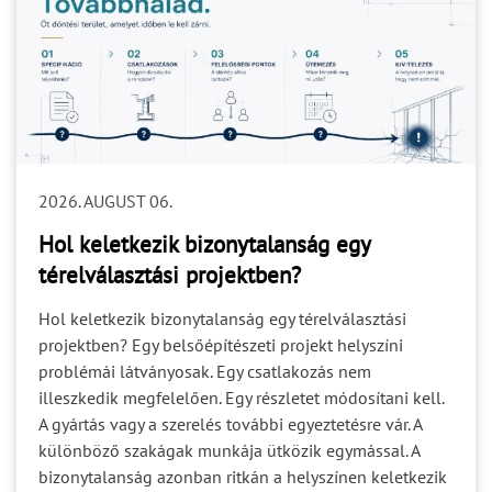
2026. AUGUST 06.
Hol keletkezik bizonytalanság egy
térelválasztási projektben?
Hol keletkezik bizonytalanság egy térelválasztási
projektben? Egy belsőépítészeti projekt helyszíni
problémái látványosak. Egy csatlakozás nem
illeszkedik megfelelően. Egy részletet módosítani kell.
A gyártás vagy a szerelés további egyeztetésre vár. A
különböző szakágak munkája ütközik egymással. A
bizonytalanság azonban ritkán a helyszínen keletkezik