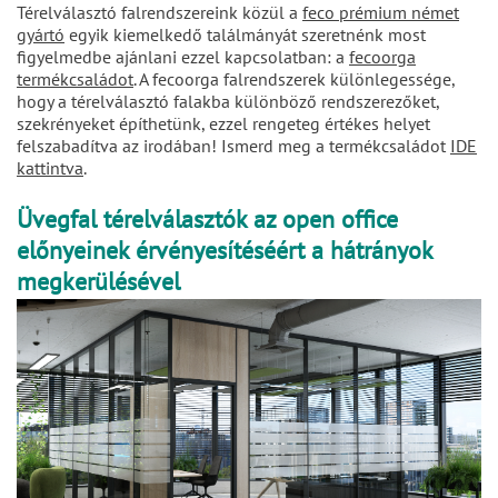
Térelválasztó falrendszereink közül a
feco prémium német
gyártó
egyik kiemelkedő találmányát szeretnénk most
figyelmedbe ajánlani ezzel kapcsolatban: a
fecoorga
termékcsaládot
. A fecoorga falrendszerek különlegessége,
hogy a térelválasztó falakba különböző rendszerezőket,
szekrényeket építhetünk, ezzel rengeteg értékes helyet
felszabadítva az irodában! Ismerd meg a termékcsaládot
IDE
kattintva
.
Üvegfal térelválasztók az open office
előnyeinek érvényesítéséért a hátrányok
megkerülésével