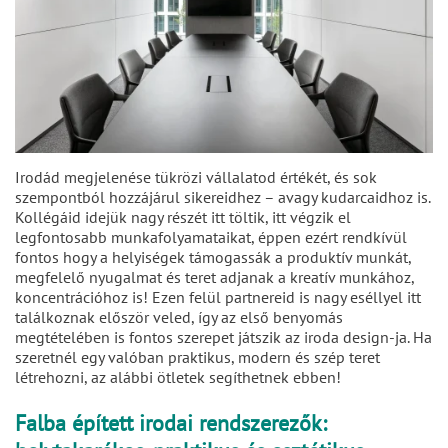
Irodád megjelenése tükrözi vállalatod értékét, és sok
szempontból hozzájárul sikereidhez – avagy kudarcaidhoz is.
Kollégáid idejük nagy részét itt töltik, itt végzik el
legfontosabb munkafolyamataikat, éppen ezért rendkívül
fontos hogy a helyiségek támogassák a produktív munkát,
megfelelő nyugalmat és teret adjanak a kreatív munkához,
koncentrációhoz is! Ezen felül partnereid is nagy eséllyel itt
találkoznak először veled, így az első benyomás
megtételében is fontos szerepet játszik az iroda design-ja. Ha
szeretnél egy valóban praktikus, modern és szép teret
létrehozni, az alábbi ötletek segíthetnek ebben!
Falba épített irodai rendszerezők: