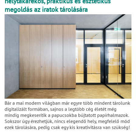
helytakarékos, praktikus és esztétikus
megoldás az iratok tárolására
Bár a mai modern világban már egyre több mindent tárolunk
digitalizált formában, sajnos a legtöbb cég életét még
mindig megkeserítik a papucsokba bújtatott papírhalmazok.
Sokszor úgy érezhetjük, nincs elegendő hely, megfelelő mód
ezek tárolására, pedig csak egy kis kreativitásra van szükség!