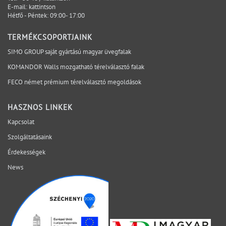
E-mail:
kattintson
kritikus kérdések időben láthatóvá válnak, a
Hétfő - Péntek: 09:00- 17:00
felelősségi pontok egyértelműek, és a döntések a
megfelelő projektfázisban születnek meg. A SIMO a
TERMÉKCSOPORTJAINK
tervezési, gyártási és kivitelezési szempontokat egy
SIMO GROUP saját gyártású magyar üvegfalak
rendszerben vizsgálja, hogy a bizonytalanság ne a
KOMANDOR Walls mozgatható térelválasztó falak
helyszínen váljon láthatóvá. Mely kérdéseket érdemes
lezárni még az ajánlatkérés előtt? Egyeztessen műszaki
FECO német prémium térelválasztó megoldások
szakértőnkkel a projekt aktuális fázisáról.
HASZNOS LINKEK
Kapcsolat
Szolgáltatásaink
Érdekességek
News