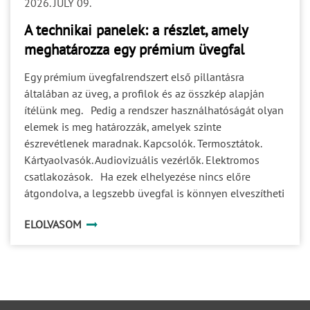
2026. JULY 09.
A technikai panelek: a részlet, amely
meghatározza egy prémium üvegfal
működését
Egy prémium üvegfalrendszert első pillantásra
általában az üveg, a profilok és az összkép alapján
ítélünk meg. Pedig a rendszer használhatóságát olyan
elemek is meg határozzák, amelyek szinte
észrevétlenek maradnak. Kapcsolók. Termosztátok.
Kártyaolvasók. Audiovizuális vezérlők. Elektromos
csatlakozások. Ha ezek elhelyezése nincs előre
átgondolva, a legszebb üvegfal is könnyen elveszítheti
egységes megjelenését. A helyszíni módosítások pedig
ELOLVASOM
nemcsak esztétikai kompromisszumokat
eredményezhetnek, hanem a kivitelezést és a későbbi
karbantartást is megnehezítik. Éppen ezért váltak a
technikai panelek a modern üvegfalrendszerek
természetes kiegészítőivé. Miért van szükség technikai
panelekre? A korszerű irodákban egyre több műszaki