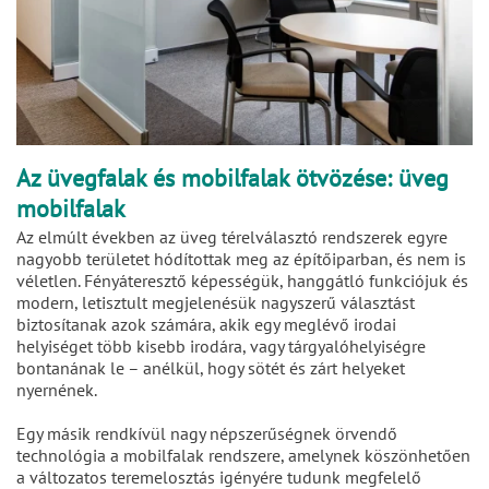
Az üvegfalak és mobilfalak ötvözése: üveg
mobilfalak
Az elmúlt években az üveg térelválasztó rendszerek egyre
nagyobb területet hódítottak meg az építőiparban, és nem is
véletlen. Fényáteresztő képességük, hanggátló funkciójuk és
modern, letisztult megjelenésük nagyszerű választást
biztosítanak azok számára, akik egy meglévő irodai
helyiséget több kisebb irodára, vagy tárgyalóhelyiségre
bontanának le – anélkül, hogy sötét és zárt helyeket
nyernének.
Egy másik rendkívül nagy népszerűségnek örvendő
technológia a mobilfalak rendszere, amelynek köszönhetően
a változatos teremelosztás igényére tudunk megfelelő