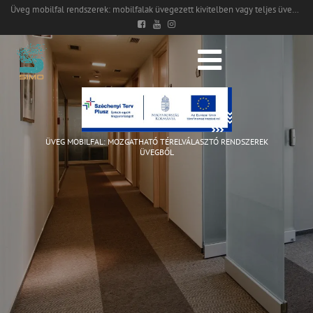
Üveg mobilfal rendszerek: mobilfalak üvegezett kivitelben vagy teljes üvegből
ÜVEG MOBILFAL: MOZGATHATÓ TÉRELVÁLASZTÓ RENDSZEREK
ÜVEGBŐL