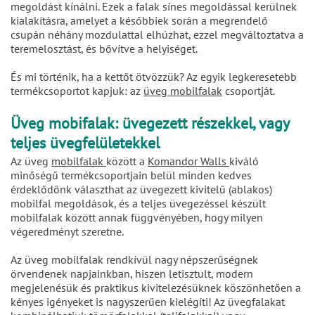
megoldást kínálni. Ezek a falak sínes megoldással kerülnek
kialakításra, amelyet a későbbiek során a megrendelő
csupán néhány mozdulattal elhúzhat, ezzel megváltoztatva a
teremelosztást, és bővítve a helyiséget.
És mi történik, ha a kettőt ötvözzük? Az egyik legkeresetebb
termékcsoportot kapjuk: az
üveg mobilfalak
csoportját.
Üveg mobifalak: üvegezett részekkel, vagy
teljes üvegfelületekkel
Az üveg
mobilfalak
között a
Komandor Walls
kiváló
minőségű termékcsoportjain belül minden kedves
érdeklődőnk választhat az üvegezett kivitelű (ablakos)
mobilfal megoldások, és a teljes üvegezéssel készült
mobilfalak között annak függvényében, hogy milyen
végeredményt szeretne.
Az üveg mobilfalak rendkívül nagy népszerűségnek
örvendenek napjainkban, hiszen letisztult, modern
megjelenésük és praktikus kivitelezésüknek köszönhetően a
kényes igényeket is nagyszerűen kielégíti! Az üvegfalakat