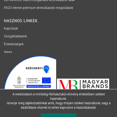
válik a későbbi karbantartás, egyszerűbbé válik az
FECO német prémium térelválasztó megoldások
esetleges bővítés vagy átalakítás, miközben a tér
egységes vizuális megjelenése is megmarad. Ez
különösen fontos olyan irodákban, ahol a
HASZNOS LINKEK
funkcionalitásnak és a megjelenésnek egyszerre
Kapcsolat
Szolgáltatásaink
Érdekességek
News
A weboldalon a minőségi felhasználói élmény érdekében sütiket
használunk.
Ismerje meg tájékoztatónkat arról, hogy milyen sütiket használunk, vagy a
beállítások
résznél ki lehet kapcsolni a használatukat.