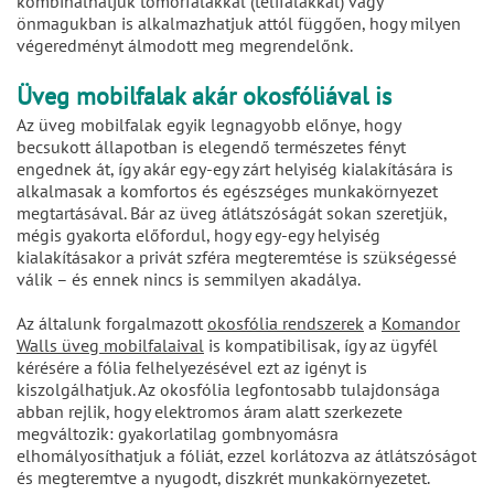
kombinálhatjuk tömörfalakkal (telifalakkal) vagy
önmagukban is alkalmazhatjuk attól függően, hogy milyen
végeredményt álmodott meg megrendelőnk.
Üveg mobilfalak akár okosfóliával is
Az üveg mobilfalak egyik legnagyobb előnye, hogy
becsukott állapotban is elegendő természetes fényt
engednek át, így akár egy-egy zárt helyiség kialakítására is
alkalmasak a komfortos és egészséges munkakörnyezet
megtartásával. Bár az üveg átlátszóságát sokan szeretjük,
mégis gyakorta előfordul, hogy egy-egy helyiség
kialakításakor a privát szféra megteremtése is szükségessé
válik – és ennek nincs is semmilyen akadálya.
Az általunk forgalmazott
okosfólia rendszerek
a
Komandor
Walls üveg mobilfalaival
is kompatibilisak, így az ügyfél
kérésére a fólia felhelyezésével ezt az igényt is
kiszolgálhatjuk. Az okosfólia legfontosabb tulajdonsága
abban rejlik, hogy elektromos áram alatt szerkezete
megváltozik: gyakorlatilag gombnyomásra
elhomályosíthatjuk a fóliát, ezzel korlátozva az átlátszóságot
és megteremtve a nyugodt, diszkrét munkakörnyezetet.