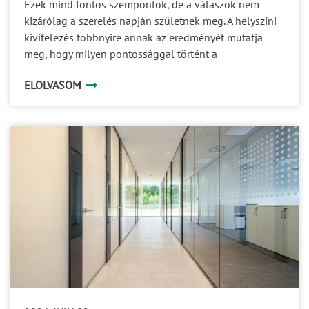
Ezek mind fontos szempontok, de a válaszok nem
kizárólag a szerelés napján születnek meg. A helyszíni
kivitelezés többnyire annak az eredményét mutatja
meg, hogy milyen pontossággal történt a
gyártmánytervezés, a profilok megmunkálása, az
ELOLVASOM
üvegek megrendelése és a különböző szereplők
koordinációja. Egy prémium üvegfalrendszer minősége
ezért jóval azelőtt eldől, hogy az első elem
megérkezne a helyszínre.