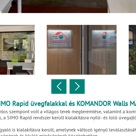
a SIMO Rapid üvegfalakkal és KOMANDOR Walls 
 fontos szempont volt a világos terek megteremtése, valamint a ko
a SIMO Rapid rendszer került kialakításra nyíló- és toló üvegajt
tárgyaló is kialakításra került, amelynek változó igényű levála
ességének és kiváló minőségének köszönhetően.