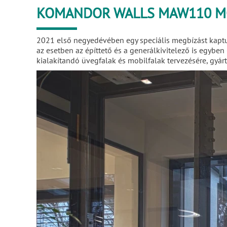
KOMANDOR WALLS MAW110 M
2021 első negyedévében egy speciális megbízást kaptu
az esetben az építtető és a generálkivitelező is egybe
kialakítandó üvegfalak és mobilfalak tervezésére, gyár