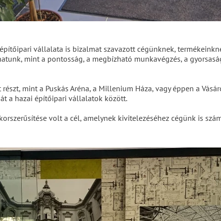
ítőipari vállalata is bizalmat szavazott cégünknek, termékeinkne
áthatunk, mint a pontosság, a megbízható munkavégzés, a gyorsas
tt részt, mint a Puskás Aréna, a Millenium Háza, vagy éppen a Vá
t a hazai építőipari vállalatok között.
 korszerűsítése volt a cél, amelynek kivitelezéséhez cégünk is szá