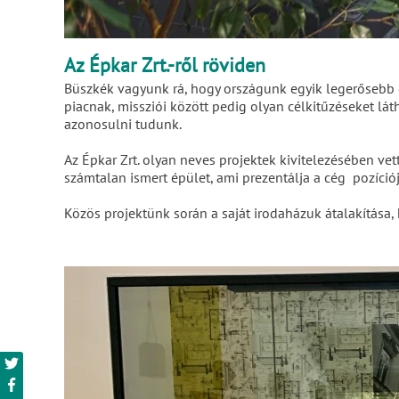
Az Épkar Zrt.-ről röviden
Büszkék vagyunk rá, hogy országunk egyik legerősebb ép
piacnak, missziói között pedig olyan célkitűzéseket l
azonosulni tudunk.
Az Épkar Zrt. olyan neves projektek kivitelezésében ve
számtalan ismert épület, ami prezentálja a cég pozíciójá
Közös projektünk során a saját irodaházuk átalakítása,