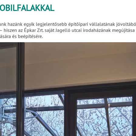
OBILFALAKKAL
nk hazánk egyik legjelentősebb építőipari vállalatának jóvoltáb
n – hiszen az Épkar Zrt. saját Jagelló utcai irodaházának megújítá
tására és beépítésére.