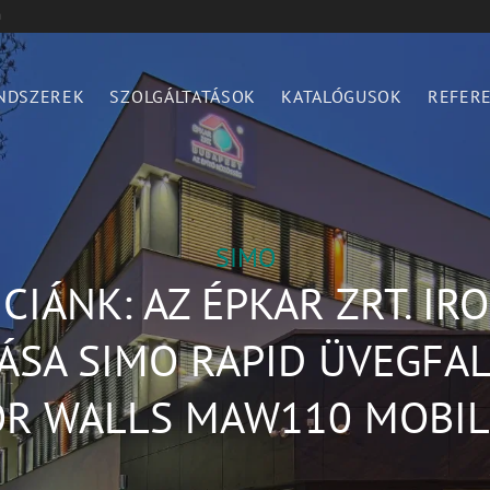
n
NDSZEREK
SZOLGÁLTATÁSOK
KATALÓGUSOK
REFER
SIMO
CIÁNK: AZ ÉPKAR ZRT. IR
ÁSA SIMO RAPID ÜVEGFA
R WALLS MAW110 MOBIL