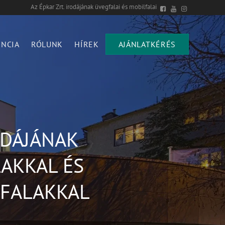
Az Épkar Zrt. irodájának üvegfalai és mobilfalai
ENCIA
RÓLUNK
HÍREK
AJÁNLATKÉRÉS
ODÁJÁNAK
LAKKAL ÉS
FALAKKAL