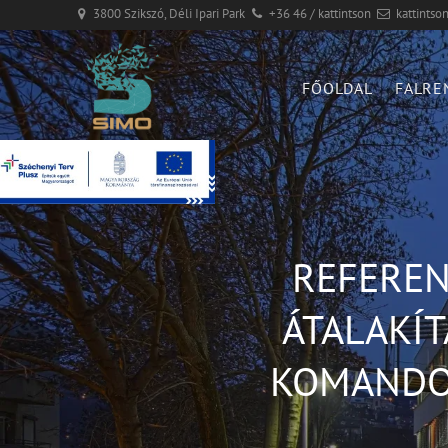
3800 Szikszó, Déli Ipari Park
+36 46 / kattintson
kattintso
FŐOLDAL
FALRE
REFEREN
ÁTALAKÍT
KOMANDO