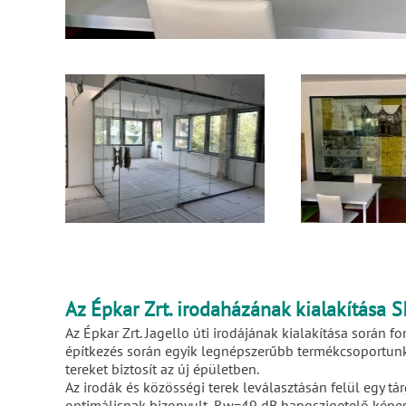
Az Épkar Zrt. irodaházának kialakítás
Az Épkar Zrt. Jagello úti irodájának kialakítása során
építkezés során egyik legnépszerűbb termékcsoportunk, 
tereket biztosít az új épületben.
Az irodák és közösségi terek leválasztásán felül egy 
optimálisnak bizonyult, Rw=49 dB hangszigetelő kép