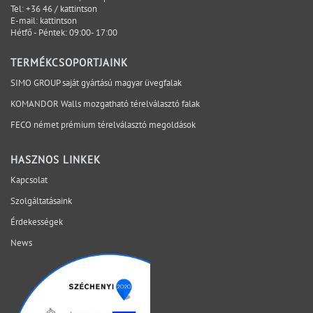
hogy minden változás kizárható. Azt jelenti, hogy a
Tel:
+36 46 / kattintson
E-mail:
kattintson
kritikus kérdések időben láthatóvá válnak, a
Hétfő - Péntek: 09:00- 17:00
felelősségi pontok egyértelműek, és a döntések a
megfelelő projektfázisban születnek meg. A SIMO a
TERMÉKCSOPORTJAINK
tervezési, gyártási és kivitelezési szempontokat egy
SIMO GROUP saját gyártású magyar üvegfalak
rendszerben vizsgálja, hogy a bizonytalanság ne a
KOMANDOR Walls mozgatható térelválasztó falak
helyszínen váljon láthatóvá. Mely kérdéseket érdemes
lezárni még az ajánlatkérés előtt? Egyeztessen műszaki
FECO német prémium térelválasztó megoldások
szakértőnkkel a projekt aktuális fázisáról.
HASZNOS LINKEK
Kapcsolat
Szolgáltatásaink
Érdekességek
News