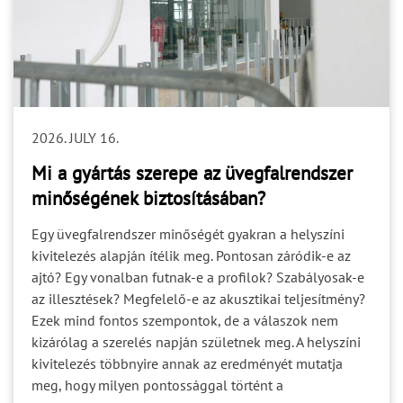
más szakágakkal való kapcsolatot? Ki jelzi, hogy a
helyszín alkalmas a szerelés megkezdésére? A
tisztázatlan felelősség nem feltétlenül okoz azonnal
problémát. Gyakran csak akkor válik láthatóvá, amikor
egy döntésre már a gyártásnak vagy a kivitelezésnek
lenne szüksége. A projektbiztonság egyik alapja ezért
2026. JULY 16.
nem csupán a feladatok kiosztása, hanem a döntési és
jóváhagyási felelősségek egyértelmű rögzítése. 4. Az
Mi a gyártás szerepe az üvegfalrendszer
ütemezés Egy helyes műszaki döntés is kockázatot
minőségének biztosításában?
okozhat, ha túl későn születik meg. A tervezési,
jóváhagyási, gyártási, szállítási és kivitelezési folyamat
Egy üvegfalrendszer minőségét gyakran a helyszíni
egymásra épül. Ha az egyik szakasz nyitott kérdéseket
kivitelezés alapján ítélik meg. Pontosan záródik-e az
ad tovább a következőnek, a bizonytalanság végigfut a
ajtó? Egy vonalban futnak-e a profilok? Szabályosak-e
teljes ütemezésen. A gyártási idő önmagában ezért nem
az illesztések? Megfelelő-e az akusztikai teljesítmény?
írja le a projekt teljes időigényét. Figyelembe kell
Ezek mind fontos szempontok, de a válaszok nem
venni: a szükséges műszaki egyeztetéseket; a
kizárólag a szerelés napján születnek meg. A helyszíni
dokumentumok jóváhagyását; a helyszíni felmérést; a
kivitelezés többnyire annak az eredményét mutatja
fogadószerkezetek készültségét; a logisztikai és
meg, hogy milyen pontossággal történt a