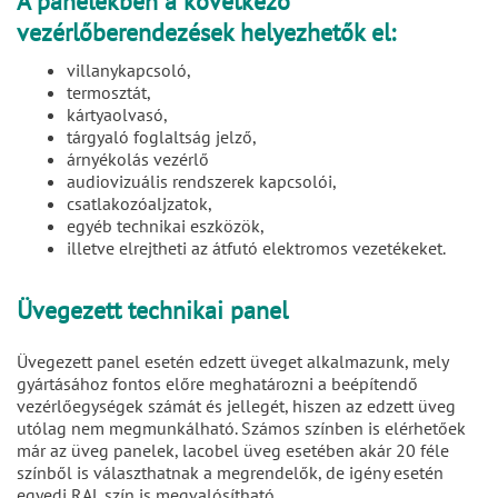
A panelekben a következő
vezérlőberendezések helyezhetők el:
villanykapcsoló,
termosztát,
kártyaolvasó,
tárgyaló foglaltság jelző,
árnyékolás vezérlő
audiovizuális rendszerek kapcsolói,
csatlakozóaljzatok,
egyéb technikai eszközök,
illetve elrejtheti az átfutó elektromos vezetékeket.
Üvegezett technikai panel
Üvegezett panel esetén edzett üveget alkalmazunk, mely
gyártásához fontos előre meghatározni a beépítendő
vezérlőegységek számát és jellegét, hiszen az edzett üveg
utólag nem megmunkálható. Számos színben is elérhetőek
már az üveg panelek, lacobel üveg esetében akár 20 féle
színből is választhatnak a megrendelők, de igény esetén
egyedi RAL szín is megvalósítható.