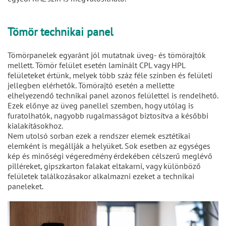
Tömör technikai panel
Tömörpanelek egyaránt jól mutatnak üveg- és tömörajtók
mellett. Tömör felület esetén laminált CPL vagy HPL
felületeket értünk, melyek több száz féle színben és felületi
jellegben elérhetők. Tömörajtó esetén a mellette
elhelyezendő technikai panel azonos felülettel is rendelhető.
Ezek előnye az üveg panellel szemben, hogy utólag is
furatolhatók, nagyobb rugalmasságot biztosítva a későbbi
kialakításokhoz.
Nem utolsó sorban ezek a rendszer elemek esztétikai
elemként is megállják a helyüket. Sok esetben az egységes
kép és minőségi végeredmény érdekében célszerű meglévő
pilléreket, gipszkarton falakat eltakarni, vagy különböző
felületek találkozásakor alkalmazni ezeket a technikai
paneleket.