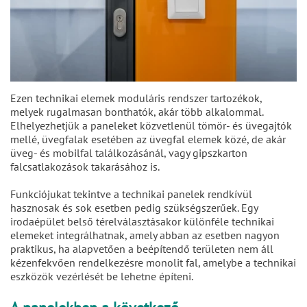
Ezen technikai elemek moduláris rendszer tartozékok,
melyek rugalmasan bonthatók, akár több alkalommal.
Elhelyezhetjük a paneleket közvetlenül tömör- és üvegajtók
mellé, üvegfalak esetében az üvegfal elemek közé, de akár
üveg- és mobilfal találkozásánál, vagy gipszkarton
falcsatlakozások takarásához is.
Funkciójukat tekintve a technikai panelek rendkívül
hasznosak és sok esetben pedig szükségszerűek. Egy
irodaépület belső térelválasztásakor különféle technikai
elemeket integrálhatnak, amely abban az esetben nagyon
praktikus, ha alapvetően a beépítendő területen nem áll
kézenfekvően rendelkezésre monolit fal, amelybe a technikai
eszközök vezérlését be lehetne építeni.