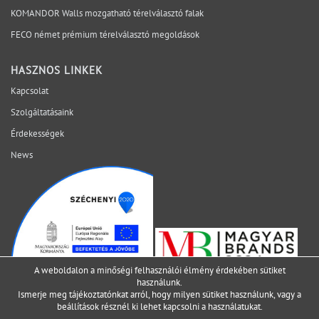
KOMANDOR Walls mozgatható térelválasztó falak
helyszínen váljon láthatóvá. Mely kérdéseket érdemes
lezárni még az ajánlatkérés előtt? Egyeztessen műszaki
FECO német prémium térelválasztó megoldások
szakértőnkkel a projekt aktuális fázisáról.
HASZNOS LINKEK
Kapcsolat
Szolgáltatásaink
Érdekességek
News
A weboldalon a minőségi felhasználói élmény érdekében sütiket
használunk.
Ismerje meg tájékoztatónkat arról, hogy milyen sütiket használunk, vagy a
beállítások
résznél ki lehet kapcsolni a használatukat.