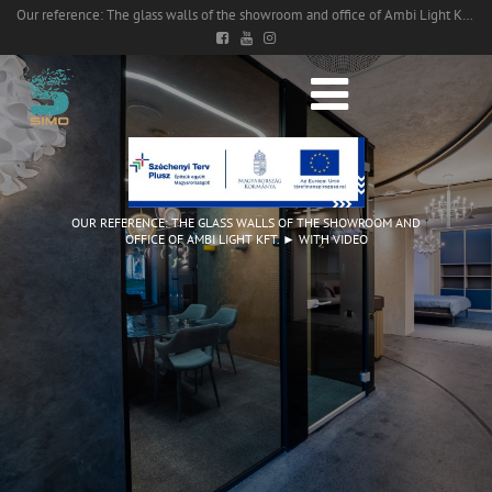
Our reference: The glass walls of the showroom and office of Ambi Light Kft. ► With video
OUR REFERENCE: THE GLASS WALLS OF THE SHOWROOM AND
OFFICE OF AMBI LIGHT KFT. ► WITH VIDEO