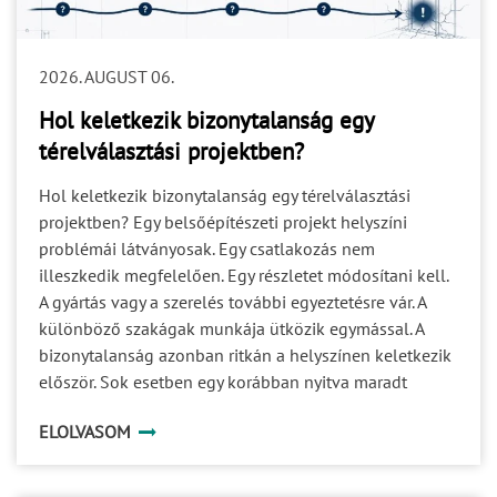
2026. AUGUST 06.
Hol keletkezik bizonytalanság egy
térelválasztási projektben?
Hol keletkezik bizonytalanság egy térelválasztási
projektben? Egy belsőépítészeti projekt helyszíni
problémái látványosak. Egy csatlakozás nem
illeszkedik megfelelően. Egy részletet módosítani kell.
A gyártás vagy a szerelés további egyeztetésre vár. A
különböző szakágak munkája ütközik egymással. A
bizonytalanság azonban ritkán a helyszínen keletkezik
először. Sok esetben egy korábban nyitva maradt
kérdés halad tovább a projekt következő fázisaiba. Ami
ELOLVASOM
a tervezés során még kisebb részletnek tűnik, az a
gyártásban már döntési akadály, a kivitelezésben pedig
idő-, költség- vagy minőségi kockázat lehet. A