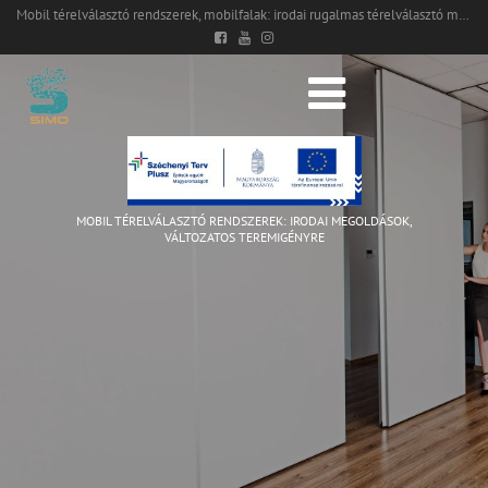
Mobil térelválasztó rendszerek, mobilfalak: irodai rugalmas térelválasztó megoldások a SIMO Group-tól
MOBIL TÉRELVÁLASZTÓ RENDSZEREK: IRODAI MEGOLDÁSOK,
VÁLTOZATOS TEREMIGÉNYRE