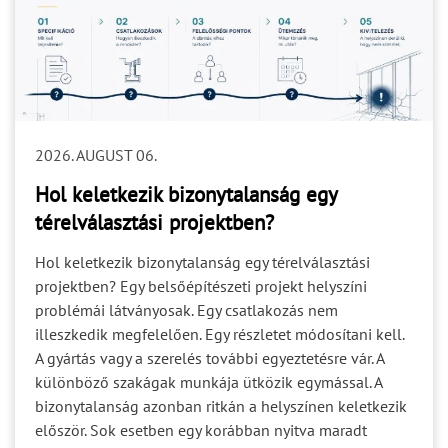
2026. AUGUST 06.
Hol keletkezik bizonytalanság egy
térelválasztási projektben?
Hol keletkezik bizonytalanság egy térelválasztási
projektben? Egy belsőépítészeti projekt helyszíni
problémái látványosak. Egy csatlakozás nem
illeszkedik megfelelően. Egy részletet módosítani kell.
A gyártás vagy a szerelés további egyeztetésre vár. A
különböző szakágak munkája ütközik egymással. A
bizonytalanság azonban ritkán a helyszínen keletkezik
először. Sok esetben egy korábban nyitva maradt