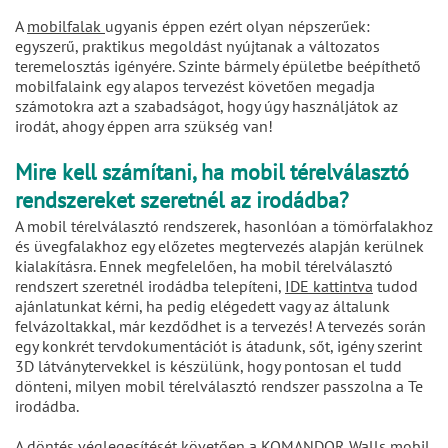
A
mobilfalak
ugyanis éppen ezért olyan népszerűek:
egyszerű, praktikus megoldást nyújtanak a változatos
teremelosztás igényére. Szinte bármely épületbe beépíthető
mobilfalaink egy alapos tervezést követően megadja
számotokra azt a szabadságot, hogy úgy használjátok az
irodát, ahogy éppen arra szükség van!
Mire kell számítani, ha mobil térelválasztó
rendszereket szeretnél az irodádba?
A mobil térelválasztó rendszerek, hasonlóan a tömörfalakhoz
és üvegfalakhoz egy előzetes megtervezés alapján kerülnek
kialakításra. Ennek megfelelően, ha mobil térelválasztó
rendszert szeretnél irodádba telepíteni,
IDE kattintva
tudod
ajánlatunkat kérni, ha pedig elégedett vagy az általunk
felvázoltakkal, már kezdődhet is a tervezés! A tervezés során
egy konkrét tervdokumentációt is átadunk, sőt, igény szerint
3D látványtervekkel is készülünk, hogy pontosan el tudd
dönteni, milyen mobil térelválasztó rendszer passzolna a Te
irodádba.
A döntés véglegesítését követően a
KOMANDOR Walls mobil