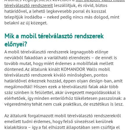
térelválasztó rendszereit
leszállítjuk, és rövid, biztos
határidővel, a lehető legkevesebb porral és kosszal
telepítjük irodádba – neked pedig nincs más dolgod, mint
belakni az új közeget.
Mik a mobil térelválasztó rendszerek
előnyei?
A mobil térelválasztó rendszerek legnagyobb előnye
nevükből fakadóan a variálható elrendezés – de ennél is
tovább mutat, hogy miért érdemes a mobilfalak mellett
döntened. Az általunk kínált KOMANDOR Walls mobil
térelválasztó rendszerek kiváló minőségben, pontos
határidővel érkeznek hozzád, éppen olyan design-ban, amit
megálmodtál! Hiszen ezek a térelválasztó falak akár több
száz színben is felülettel, akár üvegezett megoldásokkal is
elérhetőek, így minden enteriőrhöz tökéletesen passzolnak: a
végeredmény tehát nem csak praktikus, de esztétikus is lesz.
Az általunk forgalmazott mobil térelválasztó rendszerekről
emellett tudni érdemes, hogy felső sínezéssel kerülnek
kialakításra – így a fal elhúzott állapotában sem csúfítja el