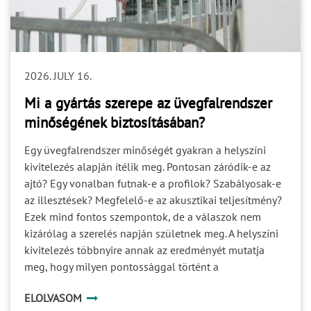
tisztázatlan felelősség nem feltétlenül okoz azonnal
problémát. Gyakran csak akkor válik láthatóvá, amikor
egy döntésre már a gyártásnak vagy a kivitelezésnek
lenne szüksége. A projektbiztonság egyik alapja ezért
2026. JULY 16.
nem csupán a feladatok kiosztása, hanem a döntési és
jóváhagyási felelősségek egyértelmű rögzítése. 4. Az
Mi a gyártás szerepe az üvegfalrendszer
ütemezés Egy helyes műszaki döntés is kockázatot
minőségének biztosításában?
okozhat, ha túl későn születik meg. A tervezési,
jóváhagyási, gyártási, szállítási és kivitelezési folyamat
Egy üvegfalrendszer minőségét gyakran a helyszíni
egymásra épül. Ha az egyik szakasz nyitott kérdéseket
kivitelezés alapján ítélik meg. Pontosan záródik-e az
ad tovább a következőnek, a bizonytalanság végigfut a
ajtó? Egy vonalban futnak-e a profilok? Szabályosak-e
teljes ütemezésen. A gyártási idő önmagában ezért nem
az illesztések? Megfelelő-e az akusztikai teljesítmény?
írja le a projekt teljes időigényét. Figyelembe kell
Ezek mind fontos szempontok, de a válaszok nem
venni: a szükséges műszaki egyeztetéseket; a
kizárólag a szerelés napján születnek meg. A helyszíni
dokumentumok jóváhagyását; a helyszíni felmérést; a
kivitelezés többnyire annak az eredményét mutatja
fogadószerkezetek készültségét; a logisztikai és
meg, hogy milyen pontossággal történt a
szerelési feltételeket. 5. A teljesítménykövetelmények
gyártmánytervezés, a profilok megmunkálása, az
ELOLVASOM
Egy rendszer akkor megfelelő, ha nemcsak fizikailag
üvegek megrendelése és a különböző szereplők