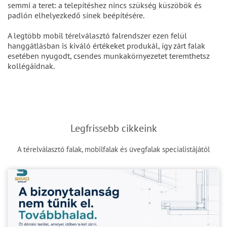
semmi a teret: a telepítéshez nincs szükség küszöbök és
padlón elhelyezkedő sínek beépítésére.
A legtöbb mobil térelválasztó falrendszer ezen felül
hanggátlásban is kiváló értékeket produkál, így zárt falak
esetében nyugodt, csendes munkakörnyezetet teremthetsz
kollégáidnak.
Legfrissebb cikkeink
A térelválasztó falak, mobilfalak és üvegfalak specialistájától