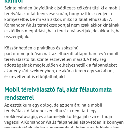
kámfor
Szinte minden ügyfelünk elsődleges célként tűzi ki a mobil
térelválasztó fal tervezése során, hogy az illeszkedjen a
környezetbe. De mi van akkor, mikor a falat elhúzzuk? A
Komandor Walls termékcsoportjai nem csak akkor kínálnak
esztétikus megoldást, ha a teret elválasztjuk, de akkor is, ha
összenyitjuk.
Köszönhetően a praktikus és sokszínű
parkolómegoldásoknak az elhúzott állapotban lévő mobil
térelválasztó fal szinte észrevétlen marad. A helyiség
adottságainak megfelelően elhelyezhetjük a falpaneleket
akár egy zárt szekrényben, de akár a terem egy sarkában,
észrevétlenül is elbújtathatjuk!
Mobil térelválasztó fal, akár félautomata
rendszerrel
Az esztétikum egy dolog, de az sem árt, ha a mobil
térelválasztó falrendszer elhúzása nem tart egy
örökkévalóságig, és akármelyik kolléga játszva el tudja
végezni. A Komandor Walls falpaneljei alapvetően is könnyen
mozgathatóak, de ha a megrendelői igény erre is kitér, akár