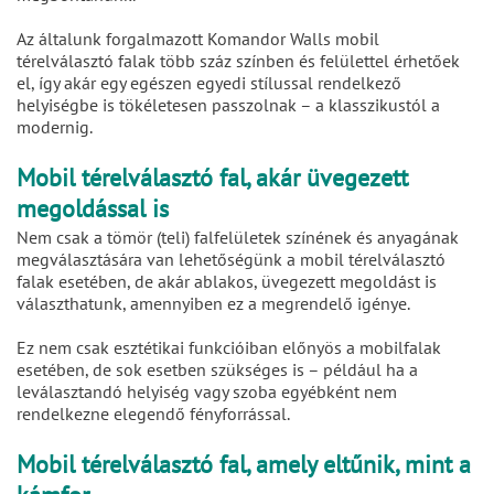
Az általunk forgalmazott Komandor Walls mobil
térelválasztó falak több száz színben és felülettel érhetőek
el, így akár egy egészen egyedi stílussal rendelkező
helyiségbe is tökéletesen passzolnak – a klasszikustól a
modernig.
Mobil térelválasztó fal, akár üvegezett
megoldással is
Nem csak a tömör (teli) falfelületek színének és anyagának
megválasztására van lehetőségünk a mobil térelválasztó
falak esetében, de akár ablakos, üvegezett megoldást is
választhatunk, amennyiben ez a megrendelő igénye.
Ez nem csak esztétikai funkcióiban előnyös a mobilfalak
esetében, de sok esetben szükséges is – például ha a
leválasztandó helyiség vagy szoba egyébként nem
rendelkezne elegendő fényforrással.
Mobil térelválasztó fal, amely eltűnik, mint a