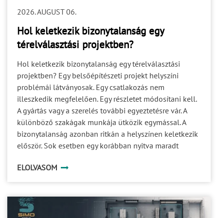
2026. AUGUST 06.
Hol keletkezik bizonytalanság egy
térelválasztási projektben?
Hol keletkezik bizonytalanság egy térelválasztási
projektben? Egy belsőépítészeti projekt helyszíni
problémái látványosak. Egy csatlakozás nem
illeszkedik megfelelően. Egy részletet módosítani kell.
A gyártás vagy a szerelés további egyeztetésre vár. A
különböző szakágak munkája ütközik egymással. A
bizonytalanság azonban ritkán a helyszínen keletkezik
először. Sok esetben egy korábban nyitva maradt
kérdés halad tovább a projekt következő fázisaiba. Ami
ELOLVASOM
a tervezés során még kisebb részletnek tűnik, az a
gyártásban már döntési akadály, a kivitelezésben pedig
idő-, költség- vagy minőségi kockázat lehet. A
projektbiztonság ezért nem egyetlen ellenőrzési pont
eredménye. Több, egymással összefüggő döntési