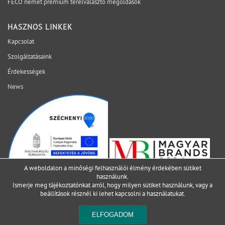
lezárni még az ajánlatkérés előtt? Egyeztessen műszaki
FECO német prémium térelválasztó megoldások
szakértőnkkel a projekt aktuális fázisáról.
HASZNOS LINKEK
Kapcsolat
Szolgáltatásaink
Érdekességek
News
A weboldalon a minőségi felhasználói élmény érdekében sütiket
használunk.
Ismerje meg tájékoztatónkat arról, hogy milyen sütiket használunk, vagy a
beállítások
résznél ki lehet kapcsolni a használatukat.
ELFOGADOM
2021 SIMO Group falrendszerek