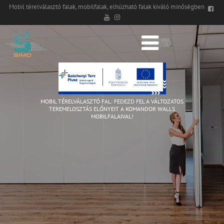
Mobil térelválasztó falak, mobilfalak, elhúzható falak kiváló minőségben
MOBIL TÉRELVÁLASZTÓ FAL: FEDEZD FEL A VÁLTOZATOS
TEREMELOSZTÁS ELŐNYEIT A KOMANDOR WALLS
MOBILFALAIVAL!