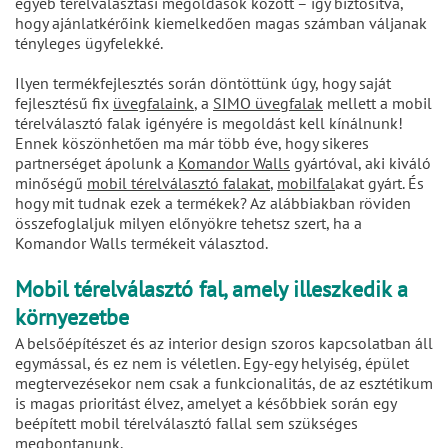
egyéb térelválasztási megoldások között – így biztosítva,
hogy ajánlatkérőink kiemelkedően magas számban váljanak
tényleges ügyfelekké.
Ilyen termékfejlesztés során döntöttünk úgy, hogy saját
fejlesztésű fix
üvegfalaink
, a
SIMO üvegfalak
mellett a mobil
térelválasztó falak igényére is megoldást kell kínálnunk!
Ennek köszönhetően ma már több éve, hogy sikeres
partnerséget ápolunk a
Komandor Walls
gyártóval, aki kiváló
minőségű
mobil térelválasztó falakat
,
mobilfal
akat gyárt. És
hogy mit tudnak ezek a termékek? Az alábbiakban röviden
összefoglaljuk milyen előnyökre tehetsz szert, ha a
Komandor Walls termékeit választod.
Mobil térelválasztó fal, amely illeszkedik a
környezetbe
A belsőépítészet és az interior design szoros kapcsolatban áll
egymással, és ez nem is véletlen. Egy-egy helyiség, épület
megtervezésekor nem csak a funkcionalitás, de az esztétikum
is magas prioritást élvez, amelyet a későbbiek során egy
beépített mobil térelválasztó fallal sem szükséges
megbontanunk.