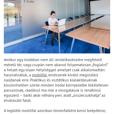
Amikor egy irodában nem áll rendelkezésedre megfelelő
méretű tér, vagy csupán nem akarod folyamatosan „foglalni”
a helyet egy olyan helyiséggel amelyet csak alkalomadtán
használnátok, a
mobilfal
rendszerek kiváló megoldást
nyújtanak erre. Praktikus és esztétikus kialakításuknak
köszönhetően szinte minden irodai környezetbe tökéletesen
passzolnak, ráadásul ma már a mozgatásuk is rendkívül
egyszerű – bárki akár néhány perc alatt „összecsukhatja” az
elválasztó falat.
A legtöbb mobilfal azonban tömörfalként kerül beépítésre,