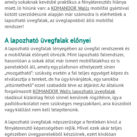
amely sokaknak kevésbé praktikus a fényáteresztés hiánya
miatt. Jó hírünk van: a
KOMANDOR Walls
mobilfal gyártóval
kötött szerződésünk alapján már számodra is elérhetőek a
lapozható üvegfalak, az üveglapokból álló mobilfal
rendszer!
A lapozható üvegfalak előnyei
A lapozható üvegfalak lényegében az üvegfal rendszerek és
a mobilfalak előnyeit ötvözik. Mint lapozható falrendszer,
hasonlóan a sokak által már ismert mobilfalakhoz ez is
panelekből áll, amely egy plafonon elhelyezett sínen
„mozgatható”: szükség esetén a fal teljes egységet képez és
elválasztja a tereket, de ha úgy kívánjátok, egy sarokba
„eltüntethető” ezzel szabaddá téve az átjárást. Az általunk
forgalmazott
KOMANDOR Walls lapozható üvegfalak
ráadásul kizárólag felső sínnel kerülnek rögzítésre, így a
padlóburkolatot nem szükséges megszakítani, arra küszöböt
vagy kiállást nem kell telepítenünk.
A lapozható üvegfalak népszerűsége a fentieken kívül a
fényáteresztő képességében rejlik. Mivel ezek akár teljes
egészében üvegpanelekből készülnek, ezért kiválóan