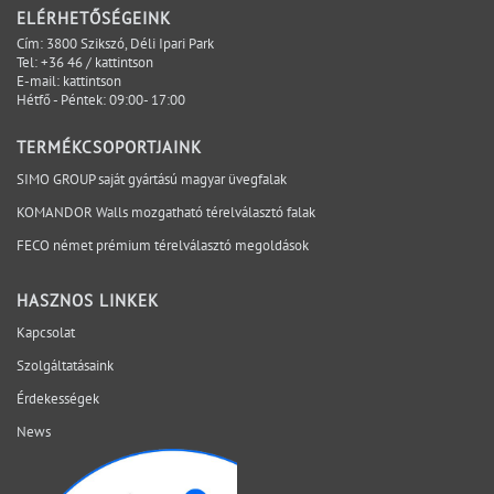
kevesebb lehetőség marad az egyszerű és kontrollált
ELÉRHETŐSÉGEINK
megoldásra. A projektbiztonság ezért nem azt jelenti,
Cím: 3800 Szikszó, Déli Ipari Park
hogy minden változás kizárható. Azt jelenti, hogy a
Tel:
+36 46 / kattintson
E-mail:
kattintson
kritikus kérdések időben láthatóvá válnak, a
Hétfő - Péntek: 09:00- 17:00
felelősségi pontok egyértelműek, és a döntések a
megfelelő projektfázisban születnek meg. A SIMO a
TERMÉKCSOPORTJAINK
tervezési, gyártási és kivitelezési szempontokat egy
SIMO GROUP saját gyártású magyar üvegfalak
rendszerben vizsgálja, hogy a bizonytalanság ne a
KOMANDOR Walls mozgatható térelválasztó falak
helyszínen váljon láthatóvá. Mely kérdéseket érdemes
lezárni még az ajánlatkérés előtt? Egyeztessen műszaki
FECO német prémium térelválasztó megoldások
szakértőnkkel a projekt aktuális fázisáról.
HASZNOS LINKEK
Kapcsolat
Szolgáltatásaink
Érdekességek
News