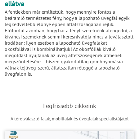
ellátva
A fentiekben már említettük, hogy mennyire fontos a
beáramló természetes fény, hogy a lapozható üvegfal egyik
legkedveltebb előnye éppen átlátszóságában rejlik.
Előfordul azonban, hogy bár a fényt szeretnénk átengedni, a
kíváncsi szemeknek semmi keresnivalója nincs a leválasztott
irodában: ilyen esetben a lapozható üvegfalakat
okosfóliával is kombinálhatjuk! Az okosfóliák kiváló
megoldást nyújtanak az üveg áttetszőségének átmeneti
megszűntetésére – hiszen gyakorlatilag gombnyomásra
válnak tejüveg-szerű, átlátszatlan réteggé a lapozható
üvegfalon is.
Legfrissebb cikkeink
A térelválasztó falak, mobilfalak és üvegfalak specialistájától