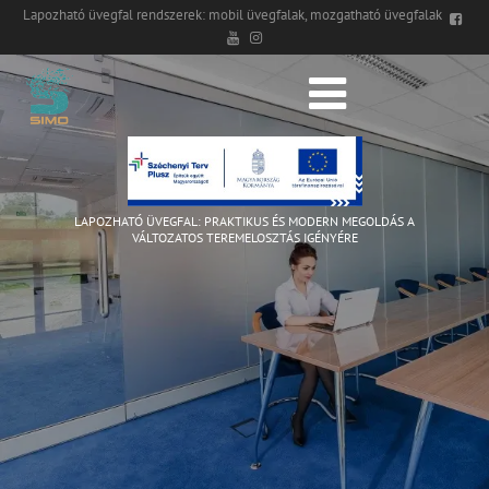
Lapozható üvegfal rendszerek: mobil üvegfalak, mozgatható üvegfalak
LAPOZHATÓ ÜVEGFAL: PRAKTIKUS ÉS MODERN MEGOLDÁS A
VÁLTOZATOS TEREMELOSZTÁS IGÉNYÉRE