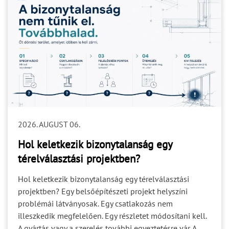
2026. AUGUST 06.
Hol keletkezik bizonytalanság egy
térelválasztási projektben?
Hol keletkezik bizonytalanság egy térelválasztási
projektben? Egy belsőépítészeti projekt helyszíni
problémái látványosak. Egy csatlakozás nem
illeszkedik megfelelően. Egy részletet módosítani kell.
A gyártás vagy a szerelés további egyeztetésre vár. A