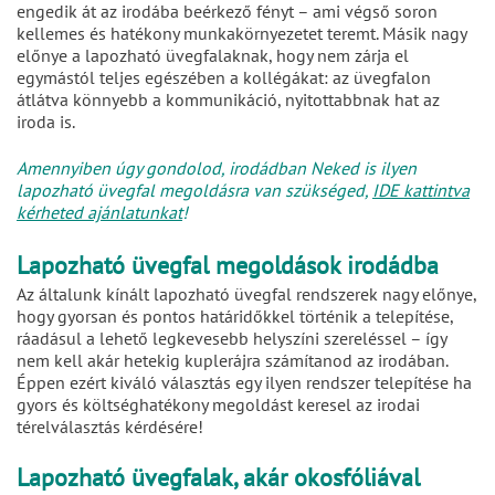
engedik át az irodába beérkező fényt – ami végső soron
kellemes és hatékony munkakörnyezetet teremt. Másik nagy
előnye a lapozható üvegfalaknak, hogy nem zárja el
egymástól teljes egészében a kollégákat: az üvegfalon
átlátva könnyebb a kommunikáció, nyitottabbnak hat az
iroda is.
Amennyiben úgy gondolod, irodádban Neked is ilyen
lapozható üvegfal megoldásra van szükséged,
IDE kattintva
kérheted ajánlatunkat
!
Lapozható üvegfal megoldások irodádba
Az általunk kínált lapozható üvegfal rendszerek nagy előnye,
hogy gyorsan és pontos határidőkkel történik a telepítése,
ráadásul a lehető legkevesebb helyszíni szereléssel – így
nem kell akár hetekig kuplerájra számítanod az irodában.
Éppen ezért kiváló választás egy ilyen rendszer telepítése ha
gyors és költséghatékony megoldást keresel az irodai
térelválasztás kérdésére!
Lapozható üvegfalak, akár okosfóliával