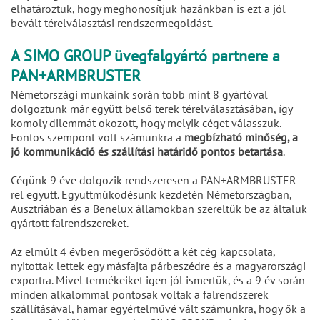
elhatároztuk, hogy meghonosítjuk hazánkban is ezt a jól
bevált térelválasztási rendszermegoldást.
A SIMO GROUP üvegfalgyártó partnere a
PAN+ARMBRUSTER
Németországi munkáink során több mint 8 gyártóval
dolgoztunk már együtt belső terek térelválasztásában, így
komoly dilemmát okozott, hogy melyik céget válasszuk.
Fontos szempont volt számunkra a
megbízható minőség, a
jó kommunikáció és szállítási határidő pontos betartása
.
Cégünk 9 éve dolgozik rendszeresen a PAN+ARMBRUSTER-
rel együtt. Együttműködésünk kezdetén Németországban,
Ausztriában és a Benelux államokban szereltük be az általuk
gyártott falrendszereket.
Az elmúlt 4 évben megerősödött a két cég kapcsolata,
nyitottak lettek egy másfajta párbeszédre és a magyarországi
exportra. Mivel termékeiket igen jól ismertük, és a 9 év során
minden alkalommal pontosak voltak a falrendszerek
szállításával, hamar egyértelművé vált számunkra, hogy ők a