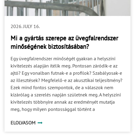
problémát. Gyakran csak akkor válik láthatóvá, amikor
egy döntésre már a gyártásnak vagy a kivitelezésnek
lenne szüksége. A projektbiztonság egyik alapja ezért
2026. JULY 16.
nem csupán a feladatok kiosztása, hanem a döntési és
jóváhagyási felelősségek egyértelmű rögzítése. 4. Az
Mi a gyártás szerepe az üvegfalrendszer
ütemezés Egy helyes műszaki döntés is kockázatot
minőségének biztosításában?
okozhat, ha túl későn születik meg. A tervezési,
jóváhagyási, gyártási, szállítási és kivitelezési folyamat
Egy üvegfalrendszer minőségét gyakran a helyszíni
egymásra épül. Ha az egyik szakasz nyitott kérdéseket
kivitelezés alapján ítélik meg. Pontosan záródik-e az
ad tovább a következőnek, a bizonytalanság végigfut a
ajtó? Egy vonalban futnak-e a profilok? Szabályosak-e
teljes ütemezésen. A gyártási idő önmagában ezért nem
az illesztések? Megfelelő-e az akusztikai teljesítmény?
írja le a projekt teljes időigényét. Figyelembe kell
Ezek mind fontos szempontok, de a válaszok nem
venni: a szükséges műszaki egyeztetéseket; a
kizárólag a szerelés napján születnek meg. A helyszíni
dokumentumok jóváhagyását; a helyszíni felmérést; a
kivitelezés többnyire annak az eredményét mutatja
fogadószerkezetek készültségét; a logisztikai és
meg, hogy milyen pontossággal történt a
szerelési feltételeket. 5. A teljesítménykövetelmények
gyártmánytervezés, a profilok megmunkálása, az
ELOLVASOM
Egy rendszer akkor megfelelő, ha nemcsak fizikailag
üvegek megrendelése és a különböző szereplők
beépíthető, hanem a használat során is teljesíti a vele
koordinációja. Egy prémium üvegfalrendszer minősége