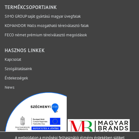
megfelelő projektfázisban születnek meg. A SIMO a
TERMÉKCSOPORTJAINK
tervezési, gyártási és kivitelezési szempontokat egy
SIMO GROUP saját gyártású magyar üvegfalak
rendszerben vizsgálja, hogy a bizonytalanság ne a
KOMANDOR Walls mozgatható térelválasztó falak
helyszínen váljon láthatóvá. Mely kérdéseket érdemes
lezárni még az ajánlatkérés előtt? Egyeztessen műszaki
FECO német prémium térelválasztó megoldások
szakértőnkkel a projekt aktuális fázisáról.
HASZNOS LINKEK
Kapcsolat
Szolgáltatásaink
Érdekességek
News
A weboldalon a minőségi felhasználói élmény érdekében sütiket