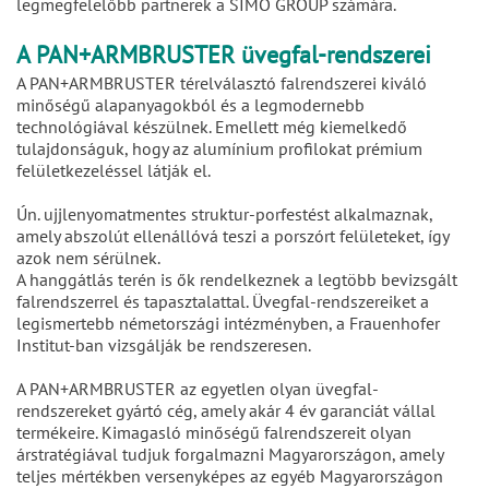
legmegfelelőbb partnerek a SIMO GROUP számára.
A PAN+ARMBRUSTER üvegfal-rendszerei
A PAN+ARMBRUSTER térelválasztó falrendszerei kiváló
minőségű alapanyagokból és a legmodernebb
technológiával készülnek. Emellett még kiemelkedő
tulajdonságuk, hogy az alumínium profilokat prémium
felületkezeléssel látják el.
Ún. ujjlenyomatmentes struktur-porfestést alkalmaznak,
amely abszolút ellenállóvá teszi a porszórt felületeket, így
azok nem sérülnek.
A hanggátlás terén is ők rendelkeznek a legtöbb bevizsgált
falrendszerrel és tapasztalattal. Üvegfal-rendszereiket a
legismertebb németországi intézményben, a Frauenhofer
Institut-ban vizsgálják be rendszeresen.
A PAN+ARMBRUSTER az egyetlen olyan üvegfal-
rendszereket gyártó cég, amely akár 4 év garanciát vállal
termékeire. Kimagasló minőségű falrendszereit olyan
árstratégiával tudjuk forgalmazni Magyarországon, amely
teljes mértékben versenyképes az egyéb Magyarországon