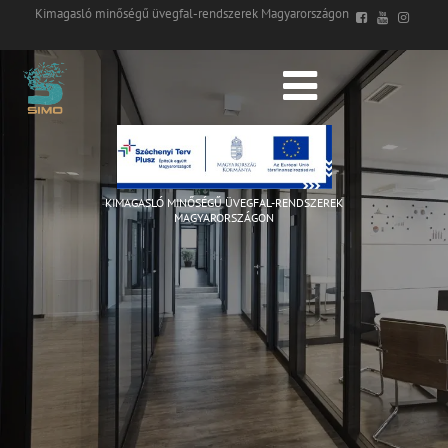
Kimagasló minőségű üvegfal-rendszerek Magyarországon
KIMAGASLÓ MINŐSÉGŰ ÜVEGFAL-RENDSZEREK
MAGYARORSZÁGON