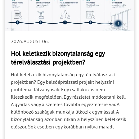
2026. AUGUST 06.
Hol keletkezik bizonytalanság egy
térelválasztási projektben?
Hol keletkezik bizonytalanság egy térelválasztási
projektben? Egy belsőépítészeti projekt helyszíni
problémái látványosak. Egy csatlakozás nem
illeszkedik megfelelően. Egy részletet módosítani kell.
A gyártás vagy a szerelés további egyeztetésre vár. A
különböző szakágak munkája ütközik egymással. A
bizonytalanság azonban ritkán a helyszínen keletkezik
először. Sok esetben egy korábban nyitva maradt
kérdés halad tovább a projekt következő fázisaiba. Ami