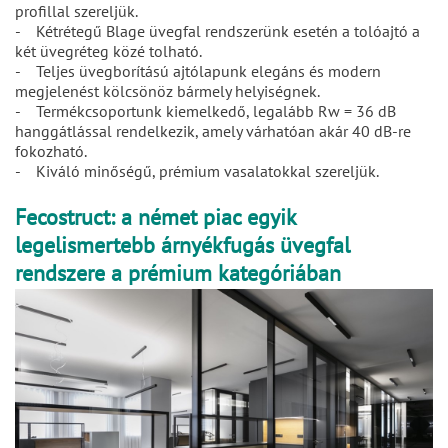
profillal szereljük.
- Kétrétegű Blage üvegfal rendszerünk esetén a tolóajtó a
két üvegréteg közé tolható.
- Teljes üvegborítású ajtólapunk elegáns és modern
megjelenést kölcsönöz bármely helyiségnek.
- Termékcsoportunk kiemelkedő, legalább Rw = 36 dB
hanggátlással rendelkezik, amely várhatóan akár 40 dB-re
fokozható.
- Kiváló minőségű, prémium vasalatokkal szereljük.
Fecostruct: a német piac egyik
legelismertebb árnyékfugás üvegfal
rendszere a prémium kategóriában