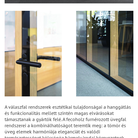
A válaszfal rendszerek esztétikai tulajdonságai a hanggátlás
és funkcionalitás mellett szintén magas elvárásokat
támasztanak a gyártók felé. A fecoholz furnérozott üvegfal
rendszerei a kombinálhatóságot teremtik meg: a tömör és
üveg elemek harmóniája eleganciát és valódi
természetességet kölcsönöz bármely irodai környezetnek.