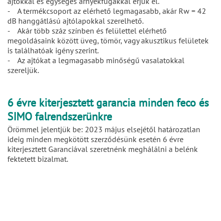
ajtókkal és egységes árnyékfugákkal érjük el.
- A termékcsoport az elérhető legmagasabb, akár Rw = 42
dB hanggátlású ajtólapokkal szerelhető.
- Akár több száz színben és felülettel elérhető
megoldásaink között üveg, tömör, vagy akusztikus felületek
is találhatóak igény szerint.
- Az ajtókat a legmagasabb minőségű vasalatokkal
szereljük.
6 évre kiterjesztett garancia minden feco és
SIMO falrendszerünkre
Örömmel jelentjük be: 2023 május elsejétől határozatlan
ideig minden megkötött szerződésünk esetén 6 évre
kiterjesztett Garanciával szeretnénk meghálálni a belénk
fektetett bizalmat.