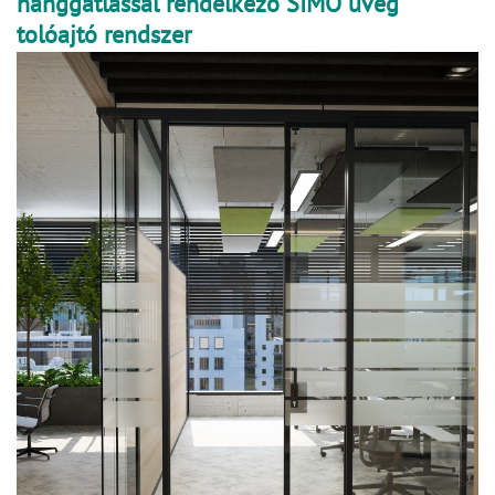
hanggátlással rendelkező SIMO üveg
tolóajtó rendszer