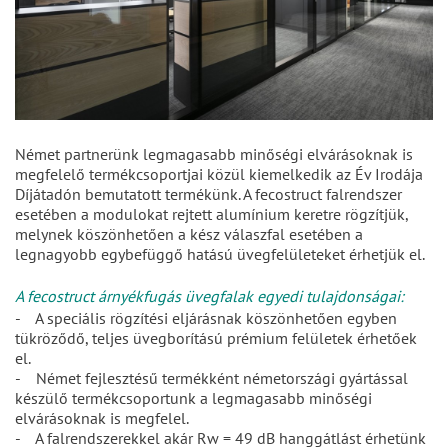
Német partnerünk legmagasabb minőségi elvárásoknak is
megfelelő termékcsoportjai közül kiemelkedik az Év Irodája
Díjátadón bemutatott termékünk. A fecostruct falrendszer
esetében a modulokat rejtett alumínium keretre rögzítjük,
melynek köszönhetően a kész válaszfal esetében a
legnagyobb egybefüggő hatású üvegfelületeket érhetjük el.
A fecostruct árnyékfugás üvegfalak egyedi tulajdonságai:
- A speciális rögzítési eljárásnak köszönhetően egyben
tükröződő, teljes üvegborítású prémium felületek érhetőek
el.
- Német fejlesztésű termékként németországi gyártással
készülő termékcsoportunk a legmagasabb minőségi
elvárásoknak is megfelel.
- A falrendszerekkel akár Rw = 49 dB hanggátlást érhetünk