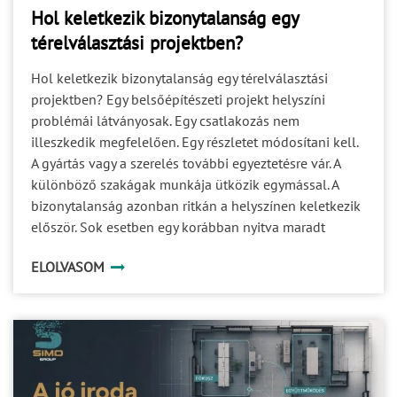
Hol keletkezik bizonytalanság egy
térelválasztási projektben?
Hol keletkezik bizonytalanság egy térelválasztási
projektben? Egy belsőépítészeti projekt helyszíni
problémái látványosak. Egy csatlakozás nem
illeszkedik megfelelően. Egy részletet módosítani kell.
A gyártás vagy a szerelés további egyeztetésre vár. A
különböző szakágak munkája ütközik egymással. A
bizonytalanság azonban ritkán a helyszínen keletkezik
először. Sok esetben egy korábban nyitva maradt
kérdés halad tovább a projekt következő fázisaiba. Ami
ELOLVASOM
a tervezés során még kisebb részletnek tűnik, az a
gyártásban már döntési akadály, a kivitelezésben pedig
idő-, költség- vagy minőségi kockázat lehet. A
projektbiztonság ezért nem egyetlen ellenőrzési pont
eredménye. Több, egymással összefüggő döntési
területet kell időben tisztázni. 1. A specifikáció Egy
rendszer megnevezése önmagában még nem