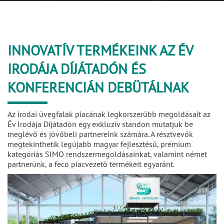
INNOVATÍV TERMÉKEINK AZ ÉV
IRODÁJA DÍJÁTADÓN ÉS
KONFERENCIÁN DEBÜTÁLNAK
Az irodai üvegfalak piacának legkorszerűbb megoldásait az
Év Irodája Díjátadón egy exkluzív standon mutatjuk be
meglévő és jövőbeli partnereink számára. A résztvevők
megtekinthetik legújabb magyar fejlesztésű, prémium
kategóriás SIMO rendszermegoldásainkat, valamint német
partnerünk, a feco piacvezető termékeit egyaránt.