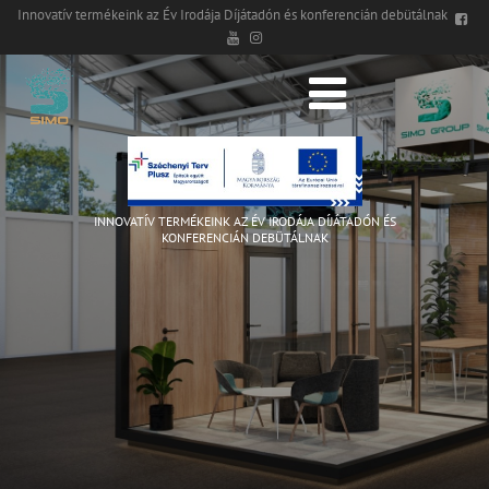
Innovatív termékeink az Év Irodája Díjátadón és konferencián debütálnak
INNOVATÍV TERMÉKEINK AZ ÉV IRODÁJA DÍJÁTADÓN ÉS
KONFERENCIÁN DEBÜTÁLNAK