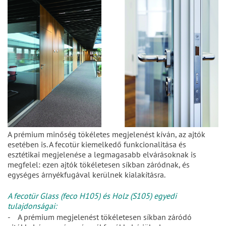
A prémium minőség tökéletes megjelenést kíván, az ajtók
esetében is. A fecotür kiemelkedő funkcionalitása és
esztétikai megjelenése a legmagasabb elvárásoknak is
megfelel: ezen ajtók tökéletesen síkban záródnak, és
egységes árnyékfugával kerülnek kialakításra.
A fecotür Glass (feco H105) és Holz (S105) egyedi
tulajdonságai:
- A prémium megjelenést tökéletesen síkban záródó