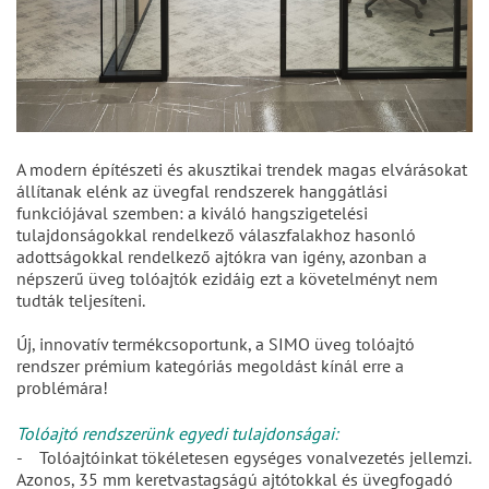
A modern építészeti és akusztikai trendek magas elvárásokat
állítanak elénk az üvegfal rendszerek hanggátlási
funkciójával szemben: a kiváló hangszigetelési
tulajdonságokkal rendelkező válaszfalakhoz hasonló
adottságokkal rendelkező ajtókra van igény, azonban a
népszerű üveg tolóajtók ezidáig ezt a követelményt nem
tudták teljesíteni.
Új, innovatív termékcsoportunk, a SIMO üveg tolóajtó
rendszer prémium kategóriás megoldást kínál erre a
problémára!
Tolóajtó rendszerünk egyedi tulajdonságai:
- Tolóajtóinkat tökéletesen egységes vonalvezetés jellemzi.
Azonos, 35 mm keretvastagságú ajtótokkal és üvegfogadó