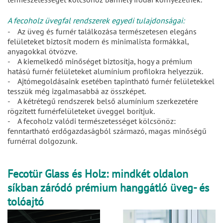
A fecoholz üvegfal rendszerek egyedi tulajdonságai:
- Az üveg és furnér találkozása természetesen elegáns
felületeket biztosít modern és minimalista formákkal,
anyagokkal ötvözve.
- A kiemelkedő minőséget biztosítja, hogy a prémium
hatású furnér felületeket alumínium profilokra helyezzük.
- Ajtómegoldásaink esetében tapintható furnér felületekkel
tesszük még izgalmasabbá az összképet.
- A kétrétegű rendszerek belső alumínium szerkezetére
rögzített furnérfelületeket üveggel borítjuk.
- A fecoholz valódi természetességet kölcsönöz:
fenntartható erdőgazdaságból származó, magas minőségű
furnérral dolgozunk.
Fecotür Glass és Holz: mindkét oldalon
síkban záródó prémium hanggátló üveg- és
tolóajtó