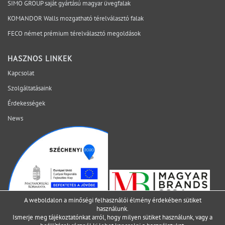
SIMO GROUP saját gyártású magyar üvegfalak
rendszerben vizsgálja, hogy a bizonytalanság ne a
KOMANDOR Walls mozgatható térelválasztó falak
helyszínen váljon láthatóvá. Mely kérdéseket érdemes
lezárni még az ajánlatkérés előtt? Egyeztessen műszaki
FECO német prémium térelválasztó megoldások
szakértőnkkel a projekt aktuális fázisáról.
HASZNOS LINKEK
Kapcsolat
Szolgáltatásaink
Érdekességek
News
A weboldalon a minőségi felhasználói élmény érdekében sütiket
használunk.
Ismerje meg tájékoztatónkat arról, hogy milyen sütiket használunk, vagy a