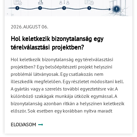
2026. AUGUST 06.
Hol keletkezik bizonytalanság egy
térelválasztási projektben?
Hol keletkezik bizonytalanság egy térelválasztási
projektben? Egy belsőépítészeti projekt helyszíni
problémái látványosak. Egy csatlakozás nem
illeszkedik megfelelően. Egy részletet módosítani kell.
A gyártás vagy a szerelés további egyeztetésre vár. A
különböző szakágak munkája ütközik egymással. A
bizonytalanság azonban ritkán a helyszínen keletkezik
először. Sok esetben egy korábban nyitva maradt
kérdés halad tovább a projekt következő fázisaiba. Ami
ELOLVASOM
a tervezés során még kisebb részletnek tűnik, az a
gyártásban már döntési akadály, a kivitelezésben pedig