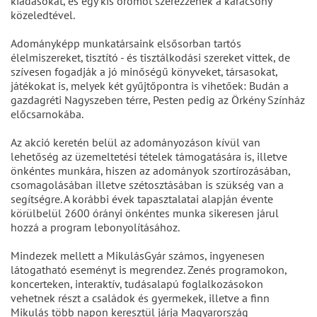
kiadásokat, és egy kis örömöt szerezzenek a karácsony
közeledtével.
Adományképp munkatársaink elsősorban tartós
élelmiszereket, tisztító - és tisztálkodási szereket vittek, de
szívesen fogadják a jó minőségű könyveket, társasokat,
játékokat is, melyek két gyűjtőpontra is vihetőek: Budán a
gazdagréti Nagyszeben térre, Pesten pedig az Örkény Színház
előcsarnokába.
Az akció keretén belül az adományozáson kívül van
lehetőség az üzemeltetési tételek támogatására is, illetve
önkéntes munkára, hiszen az adományok szortírozásában,
csomagolásában illetve szétosztásában is szükség van a
segítségre. A korábbi évek tapasztalatai alapján évente
körülbelül 2600 órányi önkéntes munka sikeresen járul
hozzá a program lebonyolításához.
Mindezek mellett a MikulásGyár számos, ingyenesen
látogatható eseményt is megrendez. Zenés programokon,
koncerteken, interaktív, tudásalapú foglalkozásokon
vehetnek részt a családok és gyermekek, illetve a finn
Mikulás több napon keresztül járja Magyarország