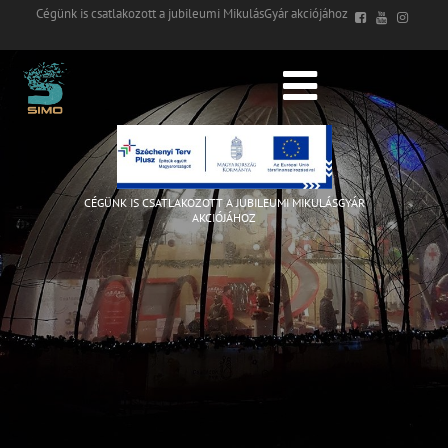
Cégünk is csatlakozott a jubileumi MikulásGyár akciójához
CÉGÜNK IS CSATLAKOZOTT A JUBILEUMI MIKULÁSGYÁR
AKCIÓJÁHOZ