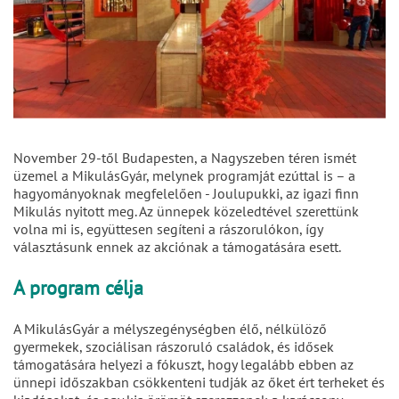
November 29-től Budapesten, a Nagyszeben téren ismét
üzemel a MikulásGyár, melynek programját ezúttal is – a
hagyományoknak megfelelően - Joulupukki, az igazi finn
Mikulás nyitott meg. Az ünnepek közeledtével szerettünk
volna mi is, együttesen segíteni a rászorulókon, így
választásunk ennek az akciónak a támogatására esett.
A program célja
A MikulásGyár a mélyszegénységben élő, nélkülöző
gyermekek, szociálisan rászoruló családok, és idősek
támogatására helyezi a fókuszt, hogy legalább ebben az
ünnepi időszakban csökkenteni tudják az őket ért terheket és