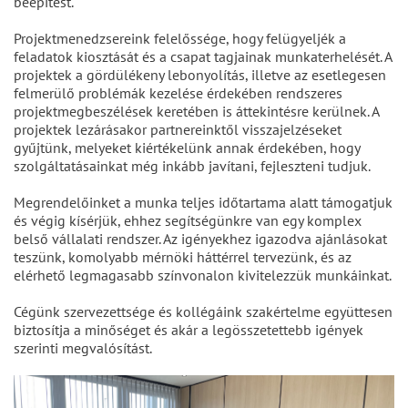
beépítést.
Projektmenedzsereink felelőssége, hogy felügyeljék a
feladatok kiosztását és a csapat tagjainak munkaterhelését. A
projektek a gördülékeny lebonyolítás, illetve az esetlegesen
felmerülő problémák kezelése érdekében rendszeres
projektmegbeszélések keretében is áttekintésre kerülnek. A
projektek lezárásakor partnereinktől visszajelzéseket
gyűjtünk, melyeket kiértékelünk annak érdekében, hogy
szolgáltatásainkat még inkább javítani, fejleszteni tudjuk.
Megrendelőinket a munka teljes időtartama alatt támogatjuk
és végig kísérjük, ehhez segítségünkre van egy komplex
belső vállalati rendszer. Az igényekhez igazodva ajánlásokat
teszünk, komolyabb mérnöki háttérrel tervezünk, és az
elérhető legmagasabb színvonalon kivitelezzük munkáinkat.
Cégünk szervezettsége és kollégáink szakértelme együttesen
biztosítja a minőséget és akár a legösszetettebb igények
szerinti megvalósítást.