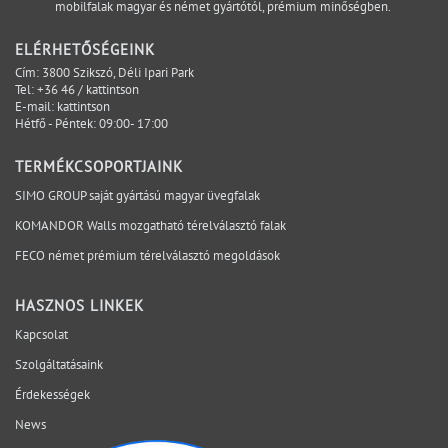
mobilfalak magyar és német gyártótól, prémium minőségben.
kivitelezésbe. Minél később válik láthatóvá, annál
kevesebb lehetőség marad az egyszerű és kontrollált
ELÉRHETŐSÉGEINK
megoldásra. A projektbiztonság ezért nem azt jelenti,
Cím: 3800 Szikszó, Déli Ipari Park
hogy minden változás kizárható. Azt jelenti, hogy a
Tel:
+36 46 / kattintson
E-mail:
kattintson
kritikus kérdések időben láthatóvá válnak, a
Hétfő - Péntek: 09:00- 17:00
felelősségi pontok egyértelműek, és a döntések a
megfelelő projektfázisban születnek meg. A SIMO a
TERMÉKCSOPORTJAINK
tervezési, gyártási és kivitelezési szempontokat egy
SIMO GROUP saját gyártású magyar üvegfalak
rendszerben vizsgálja, hogy a bizonytalanság ne a
KOMANDOR Walls mozgatható térelválasztó falak
helyszínen váljon láthatóvá. Mely kérdéseket érdemes
lezárni még az ajánlatkérés előtt? Egyeztessen műszaki
FECO német prémium térelválasztó megoldások
szakértőnkkel a projekt aktuális fázisáról.
HASZNOS LINKEK
Kapcsolat
Szolgáltatásaink
Érdekességek
News