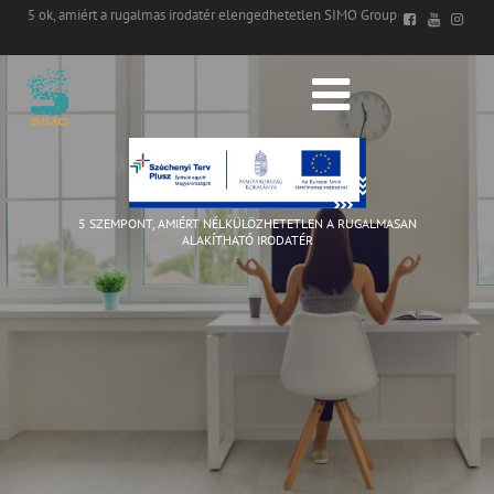
5 ok, amiért a rugalmas irodatér elengedhetetlen SIMO Group
5 SZEMPONT, AMIÉRT NÉLKÜLÖZHETETLEN A RUGALMASAN
ALAKÍTHATÓ IRODATÉR