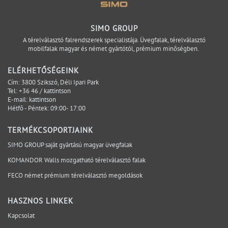
Továbbhalad. Egy nyitva hagyott műszaki kérdés ritkán
marad egyetlen projektfázis problémája. A tervezésből
átkerülhet az ajánlatadásba. Az ajánlatadásból a
SIMO GROUP
gyártási előkészítésbe. Onnan a logisztikába vagy a
A térelválasztó falrendszerek specialistája. Üvegfalak, térelválasztó
mobilfalak magyar és német gyártótól, prémium minőségben.
kivitelezésbe. Minél később válik láthatóvá, annál
kevesebb lehetőség marad az egyszerű és kontrollált
ELÉRHETŐSÉGEINK
megoldásra. A projektbiztonság ezért nem azt jelenti,
Cím: 3800 Szikszó, Déli Ipari Park
hogy minden változás kizárható. Azt jelenti, hogy a
Tel:
+36 46 / kattintson
E-mail:
kattintson
kritikus kérdések időben láthatóvá válnak, a
Hétfő - Péntek: 09:00- 17:00
felelősségi pontok egyértelműek, és a döntések a
megfelelő projektfázisban születnek meg. A SIMO a
TERMÉKCSOPORTJAINK
tervezési, gyártási és kivitelezési szempontokat egy
SIMO GROUP saját gyártású magyar üvegfalak
rendszerben vizsgálja, hogy a bizonytalanság ne a
KOMANDOR Walls mozgatható térelválasztó falak
helyszínen váljon láthatóvá. Mely kérdéseket érdemes
lezárni még az ajánlatkérés előtt? Egyeztessen műszaki
FECO német prémium térelválasztó megoldások
szakértőnkkel a projekt aktuális fázisáról.
HASZNOS LINKEK
Kapcsolat