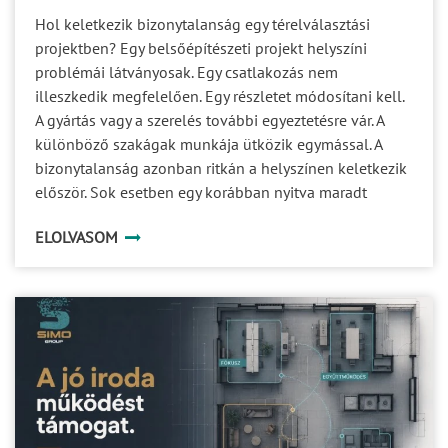
Hol keletkezik bizonytalanság egy térelválasztási
projektben? Egy belsőépítészeti projekt helyszíni
problémái látványosak. Egy csatlakozás nem
illeszkedik megfelelően. Egy részletet módosítani kell.
A gyártás vagy a szerelés további egyeztetésre vár. A
különböző szakágak munkája ütközik egymással. A
bizonytalanság azonban ritkán a helyszínen keletkezik
először. Sok esetben egy korábban nyitva maradt
kérdés halad tovább a projekt következő fázisaiba. Ami
ELOLVASOM
a tervezés során még kisebb részletnek tűnik, az a
gyártásban már döntési akadály, a kivitelezésben pedig
idő-, költség- vagy minőségi kockázat lehet. A
projektbiztonság ezért nem egyetlen ellenőrzési pont
eredménye. Több, egymással összefüggő döntési
területet kell időben tisztázni. 1. A specifikáció Egy
rendszer megnevezése önmagában még nem
határozza meg pontosan, milyen megoldásra van
szükség. A specifikációnak választ kell adnia többek