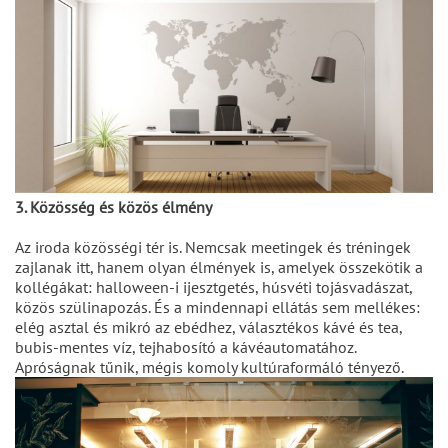
3. Közösség és közös élmény
Az iroda közösségi tér is. Nemcsak meetingek és tréningek
zajlanak itt, hanem olyan élmények is, amelyek összekötik a
kollégákat: halloween-i ijesztgetés, húsvéti tojásvadászat,
közös szülinapozás. És a mindennapi ellátás sem mellékes:
elég asztal és mikró az ebédhez, választékos kávé és tea,
bubis-mentes víz, tejhabosító a kávéautomatához.
Apróságnak tűnik, mégis komoly kultúraformáló tényező.