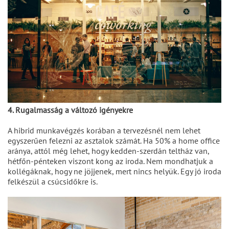
4. Rugalmasság a változó igényekre
A hibrid munkavégzés korában a tervezésnél nem lehet
egyszerűen felezni az asztalok számát. Ha 50% a home office
aránya, attól még lehet, hogy kedden-szerdán teltház van,
hétfőn-pénteken viszont kong az iroda. Nem mondhatjuk a
kollégáknak, hogy ne jöjjenek, mert nincs helyük. Egy jó iroda
felkészül a csúcsidőkre is.