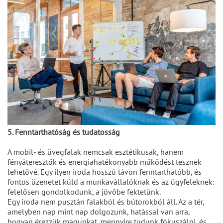
5. Fenntarthatóság és tudatosság
A mobil- és üvegfalak nemcsak esztétikusak, hanem
fényáteresztők és energiahatékonyabb működést tesznek
lehetővé. Egy ilyen iroda hosszú távon fenntarthatóbb, és
fontos üzenetet küld a munkavállalóknak és az ügyfeleknek:
felelősen gondolkodunk, a jövőbe fektetünk.
Egy iroda nem pusztán falakból és bútorokból áll. Az a tér,
amelyben nap mint nap dolgozunk, hatással van arra,
hogyan érezzük magunkat, mennyire tudunk fókuszálni, és