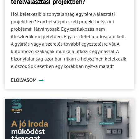
térelválasztási projektben?
Hol keletkezik bizonytalanság egy térelválasztási
projektben? Egy belsőépítészeti projekt helyszíni
problémái látványosak. Egy csatlakozás nem
illeszkedik megfelelően. Egy részletet módosítani kell.
A gyártás vagy a szerelés további egyeztetésre vár. A
különböző szakágak munkája ütközik egymással. A
bizonytalanság azonban ritkán a helyszínen keletkezik
először. Sok esetben egy korábban nyitva maradt
kérdés halad tovább a projekt következő fázisaiba. Ami
ELOLVASOM
a tervezés során még kisebb részletnek tűnik, az a
gyártásban már döntési akadály, a kivitelezésben pedig
idő-, költség- vagy minőségi kockázat lehet. A
projektbiztonság ezért nem egyetlen ellenőrzési pont
eredménye. Több, egymással összefüggő döntési
területet kell időben tisztázni. 1. A specifikáció Egy
rendszer megnevezése önmagában még nem
határozza meg pontosan, milyen megoldásra van